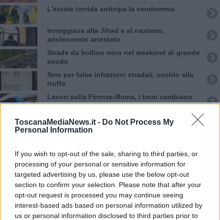
L'estate torrida anticipa la vendemmia
Inneggiava alla Jihad e al nazismo,
adolescente arrestato
Strade da bollino nero nel weekend di grande
esodo
Sms per false infrazioni stradali, occhio alla
truffa
Lavori sulla Firenze-Roma, i treni cambiano
orario
Iren sale al 100% di Etambiente
ToscanaMediaNews.it -
Do Not Process My
Personal Information
Retiambiente, M5S: "Nessun legame con
Giacetti"
If you wish to opt-out of the sale, sharing to third parties, or
La piantagione di cannabis nella serra
processing of your personal or sensitive information for
domestica
targeted advertising by us, please use the below opt-out
Cinghiale si rinfresca con un bagno in mare
section to confirm your selection. Please note that after your
opt-out request is processed you may continue seeing
interest-based ads based on personal information utilized by
Notte di fuoco e il bosco brucia ancora
us or personal information disclosed to third parties prior to