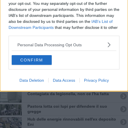
your opt-out. You may separately opt-out of the further
Chili di droga nascosti nel frigo del vicino
disclosure of your personal information by third parties on the
IAB’s list of downstream participants. This information may
L'assessore regionale boccia
also be disclosed by us to third parties on the
IAB’s List of
l'ossicombustore
Downstream Participants
that may further disclose it to other
Noleggio abusivo di barche, incastrati dai
third parties.
social
Omicidio in carcere, ucciso un detenuto
Personal Data Processing Opt Outs
Incendi nei boschi, un'altra giornata di fuoco
CONFIRM
Un cadavere nella cisterna biologica interrata
Data Deletion
Data Access
Privacy Policy
E' morto Francesco Guccini
Contagiata da legionella, non ce l'ha fatta
Pastora lotta coi lupi per difendere il suo
gregge
Hub delle energie rinnovabili nell'ex deposito
Eni