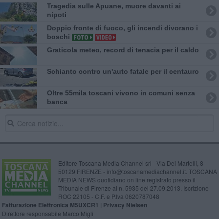
Tragedia sulle Apuane, muore davanti ai
nipoti
Doppio fronte di fuoco, gli incendi divorano i
boschi
Graticola meteo, record di tenacia per il caldo
Schianto contro un'auto fatale per il centauro
Oltre 55mila toscani vivono in comuni senza
banca
Editore Toscana Media Channel srl - Via Dei Martelli, 8 -
50129 FIRENZE - info@toscanamediachannel.it. TOSCANA
MEDIA NEWS quotidiano on line registrato presso il
Tribunale di Firenze al n. 5935 del 27.09.2013. Iscrizione
ROC 22105 - C.F. e P.Iva 0620787048
Fatturazione Elettronica M5UXCR1 |
Privacy Nielsen
Direttore responsabile Marco Migli