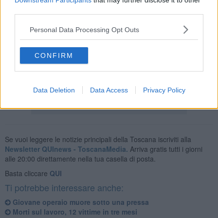
Downstream Participants
that may further disclose it to other
third parties.
La procura ha anche disposto l'autopsia sul corpo dell'uomo, che
Personal Data Processing Opt Outs
sarà eseguita venerdì.
L'area in cui è avvenuto l'incidente mortale è stata posta sotto
sequestro al fine di ricostruire l'esatta dinamica dell'accaduto. Gli
CONFIRM
accertamenti delle autorità proseguono anche con l'ascolto dei
testimoni.
Data Deletion
Data Access
Privacy Policy
Se vuoi leggere le notizie principali della Toscana iscriviti alla
Newsletter QUInews - ToscanaMedia.
Arriva gratis tutti i giorni
alle 20:00 direttamente nella tua casella di posta.
Basta cliccare
QUI
Ti potrebbe interessare anche:
Giovane operaio muore sotto una pressa
Morti sul lavoro, 12 vittime in tre mesi