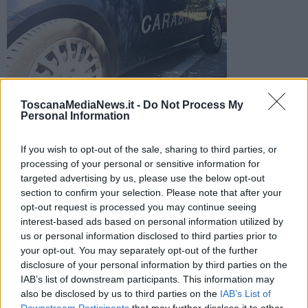
Dopo l'incidente costato la vita ad un lavoratore di 30 anni la
ToscanaMediaNews.it -
Do Not Process My
procura di Lucca ha aperto un fascicolo e disposto l'autopsia
Personal Information
If you wish to opt-out of the sale, sharing to third parties, or
processing of your personal or sensitive information for
targeted advertising by us, please use the below opt-out
section to confirm your selection. Please note that after your
ALTOPASCIO —
La procura di Lucca ha aperto un fascicolo per
opt-out request is processed you may continue seeing
omicidio colposo
sulla morte di
Giacomo Pucci,
operaio 30enne
interest-based ads based on personal information utilized by
di Pescia deceduto in seguito ad un
incidente sul lavoro
avvenuto
us or personal information disclosed to third parties prior to
ieri, martedì 26 Maggio, ad Altopascio.
your opt-out. You may separately opt-out of the further
Secondo una prima ricostruzione, il giovane lavoratore sarebbe
disclosure of your personal information by third parties on the
stato travolto da una pressa caduta da un muletto.
IAB’s list of downstream participants. This information may
also be disclosed by us to third parties on the
IAB’s List of