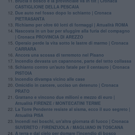
Brucia il bosco e la provinciale va in tilt | Cronaca
CASTIGLIONE DELLA PESCAIA
Due auto nel fosso dopo lo schianto | Cronaca
PIETRASANTA
Richiamo per oltre 60 lotti di formaggi | Attualità ROMA
Nascosta in un bar per sfuggire alla furia del compagno
| Cronaca PROVINCIA DI AREZZO
Operaio perde la vita sotto le lastre di marmo | Cronaca
CARRARA
Ancora una scossa di terremoto nel Pisano
Incendio devasta un capannone, parte del tetto collassa
Schianto contro un'auto fatale per il centauro | Cronaca
PISTOIA
Incendio divampa vicino alle case
Omicidio in carcere, ucciso un detenuto | Cronaca
PRATO
Grattano e vincono due milioni e mezzo di euro |
Attualità FIRENZE / MONTECATINI TERME
La Torre Pendente resiste al sisma, ecco il suo segreto |
Attualità PISA
Incendi nei boschi, un'altra giornata di fuoco | Cronaca
SUVERETO / FIRENZUOLA / MAGLIANO IN TOSCANA
A terra e dal cielo per domare l'incendio di bosco