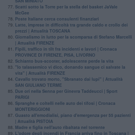
SAN MINIATO
Scatti sotto la Torre per la stella del basket JaVale
McGee
Poste Italiane cerca consulenti finanziari
​Latte, imprese in difficoltà tra grande caldo e crollo dei
prezzi | Attualità TOSCANA
Giornalismo in lutto per la scomparsa di Stefano Marcelli
| Attualità FIRENZE
Fipili, traffico in tilt fra incidenti e lavori | Cronaca
PROVINCE DI FIRENZE, PISA, LIVORNO
Schianto bus-scooter, adolescente perde la vita
"Io talassemico vi dico, donando sangue ci salvate la
vita" | Attualità FIRENZE
Cavallo trovato morto, "Sbranato dai lupi" | Attualità
SAN GIULIANO TERME
Due ori nella Senna per Ginevra Taddeucci | Sport
PARIGI
Spranghe e coltelli nelle auto dei tifosi | Cronaca
MONTERIGGIONI
Guasto all'emodialisi, piano d'emergenza per 55 pazienti
| Attualità PISTOIA
Madre e figlia nell'auto ribaltata nel torrente
L'odore degli incendi in Francia arriva fino in Toscana |