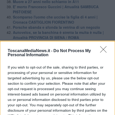
Muore a 27 anni nello schianto in A11
E' morto Francesco Guccini | Attualità SAMBUCA
PISTOIESE
Scomparso l'uomo che uccise la figlia di 4 anni |
Cronaca CASTIGLION FIORENTINO
Porsche sbanda e sfonda la vetrina di un negozio
Autovelox, se la banchina è stretta la multa è nulla |
Attualità PROVINCIA DI SIENA / ROMA
"Targa clonata", occhio alla truffa dei falsi vigili
Calci e pugni ai sanitari del pronto soccorso | Cronaca
ToscanaMediaNews.it -
Do Not Process My
LUCCA
Personal Information
La piantagione di cannabis nella serra domestica |
Cronaca CECINA
If you wish to opt-out of the sale, sharing to third parties, or
Graticola meteo, record di tenacia per il caldo | Attualità
processing of your personal or sensitive information for
TOSCANA
targeted advertising by us, please use the below opt-out
Notte di fuoco e il bosco brucia ancora | Cronaca
FIRENZUOLA
section to confirm your selection. Please note that after your
Bambino inglese si perde sulle Mura di Lucca | Attualità
opt-out request is processed you may continue seeing
LUCCA
interest-based ads based on personal information utilized by
Casa occupata durante le vacanze, che fare | Attualità
us or personal information disclosed to third parties prior to
TOSCANA
your opt-out. You may separately opt-out of the further
Inneggiava alla Jihad e al nazismo, adolescente
disclosure of your personal information by third parties on the
arrestato | Cronaca PROVINCIA DI GROSSETO