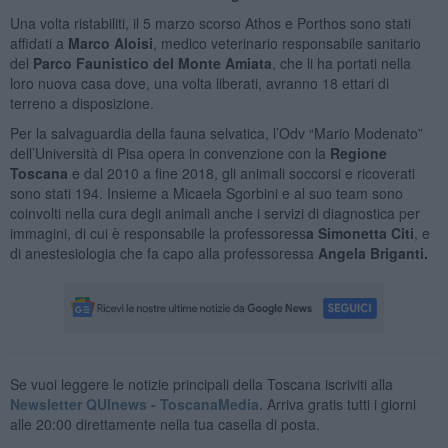
Una volta ristabiliti, il 5 marzo scorso Athos e Porthos sono stati
affidati a
Marco Aloisi
, medico veterinario responsabile sanitario
del
Parco Faunistico del Monte Amiata
, che li ha portati nella
loro nuova casa dove, una volta liberati, avranno 18 ettari di
terreno a disposizione.
Per la salvaguardia della fauna selvatica, l’Odv “Mario Modenato”
dell’Università di Pisa opera in convenzione con la
Regione
Toscana
e dal 2010 a fine 2018, gli animali soccorsi e ricoverati
sono stati 194. Insieme a Micaela Sgorbini e al suo team sono
coinvolti nella cura degli animali anche i servizi di diagnostica per
immagini, di cui è responsabile la professoress
a Simonetta Citi
, e
di anestesiologia che fa capo alla professoressa
Angela Briganti.
Se vuoi leggere le notizie principali della Toscana iscriviti alla
Newsletter QUInews - ToscanaMedia.
Arriva gratis tutti i giorni
alle 20:00 direttamente nella tua casella di posta.