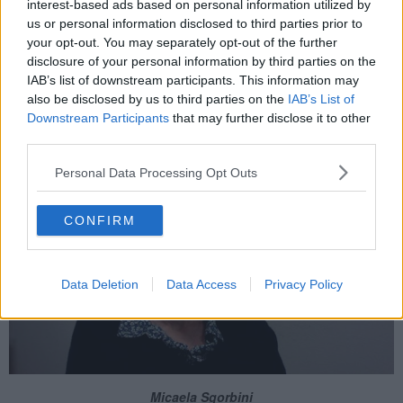
interest-based ads based on personal information utilized by
zampe”
dopo una segnalazione di alcuni cittadini nel Comune di
us or personal information disclosed to third parties prior to
Terricciola.
your opt-out. You may separately opt-out of the further
“Athos, il lupacchiotto, aveva tibia e fibula fratturate e una ferita
disclosure of your personal information by third parties on the
estesa all’arto posteriore sinistro che abbiamo pulito
IAB’s list of downstream participants. This information may
chirurgicamente con un intervento in anestesia generale" ha
also be disclosed by us to third parties on the
IAB’s List of
raccontato la professoressa
Micaela Sgorbini
(nella foto sotto)
,
Downstream Participants
that may further disclose it to other
direttore sanitario dell’Odv che cura gli animali selvatici in team con
third parties.
le dottoresse
Francesca Bonelli
e
Irene Nocera
.
Personal Data Processing Opt Outs
CONFIRM
Data Deletion
Data Access
Privacy Policy
Micaela Sgorbini