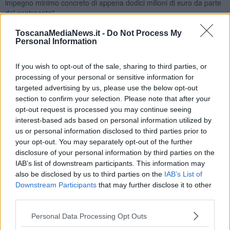
impegno minimo concreto di appena dodici milioni di euro da parte
del contraente".
ToscanaMediaNews.it -
Do Not Process My
Personal Information
“Per quanto riguarda le imprese c’è da mettersi le mani nei capelli -
If you wish to opt-out of the sale, sharing to third parties, or
proseguono Fattori e Ricci - Nei prossimi anni, a quanto pare,
processing of your personal or sensitive information for
avremo nuovamente a che fare con Inso, controllata da Condotte,
targeted advertising by us, please use the below opt-out
triste protagonista, per restare in ambito pisano, della vicenda del
section to confirm your selection. Please note that after your
people mover. Ma, addirittura, dobbiamo sottolineare come il
tribunale di Roma abbia poche settimane fa accolto la richiesta di
opt-out request is processed you may continue seeing
concordato preventivo presentata da
Condotte
! Come si può
interest-based ads based on personal information utilized by
affidare un appalto del genere ad una società chiaramente sull’orlo
us or personal information disclosed to third parties prior to
del fallimento?
C’è poi il Consorzio Integra, legato a doppio filo a
your opt-out. You may separately opt-out of the further
Consip e che rappresenta un’operazione di restyling delle vecchie
disclosure of your personal information by third parties on the
cooperative ‘rosse’: tra i suoi consulenti si distingue il fratello di
IAB’s list of downstream participants. This information may
Maria Elena Boschi
, Emanuele, secondo ricostruzioni della
also be disclosed by us to third parties on the
IAB’s List of
stampa, mai smentite. E infine vi è
Gemma spa
, che vanta nel suo
Downstream Participants
that may further disclose it to other
curriculum numerose inchieste aperte, tra cui quella recentissima
third parties.
per la metropolitana di Latina.”
Personal Data Processing Opt Outs
“Troviamo poi scioccante l’operazione Santa Chiara: era stato
annunciato che condizione per aggiudicarsi l’appalto sarebbe stato