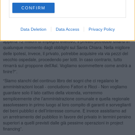
l’acquisto del vecchio ospedale per riqualificarlo e integrarlo nel
CONFIRM
piano
Chipperfield
- scrivono ancora i due consiglieri - C’è da
scommetterci che non sarà così. Non solo non è prevista alcuna
penale in caso di rinuncia al progetto, ma alla parte privata si
chiede solamente un contatto preliminare di compravendita, con un
Data Deletion
Data Access
Privacy Policy
deposito del 10 per cento dei 122 milioni previsti. Quindi, con
appena 12 milioni di impegno effettivo, il privato potrebbe sfilarsi in
qualunque momento dagli obblighi sul Santa Chiara. Nella migliore
delle ipotesi, invece, il privato, potrebbe acquisire via via pezzi del
vecchio ospedale, procedendo per lotti. In caso contrario, tutto
rimarrà sul groppone dell’Asl. Vogliamo scommettere come andrà a
finire?”.
“Siamo stanchi del continuo libro dei sogni che ci regalano le
amministrazioni locali - concludono Fattori e Ricci - Non vogliamo
guardare solo il lato cattivo della vicenda, vorremmo
semplicemente che l’amministrazione comunale e quella regionale
assolvessero in primo luogo al loro compito di garanti e sorveglianti
dei beni pubblici e dell’interesse comune. E invece assistiamo ad
un arretramento del pubblico in favore del privato in termini persino
superiori a quelli previsti dalle già pessime operazioni in project
financing”.