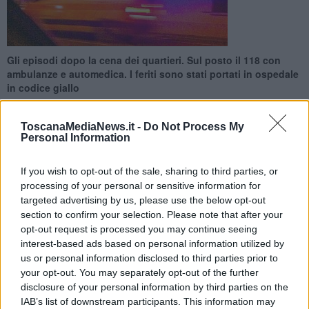
Gli episodi dopo la cena dei quartieri. Sul posto il 118 con
ambulanze e automedica. I feriti sono stati portati in ospedale
in codice giallo
ToscanaMediaNews.it -
Do Not Process My
Personal Information
If you wish to opt-out of the sale, sharing to third parties, or
AREZZO —
Notte di tensione ad Arezzo dove la notte scorsa, dopo
processing of your personal or sensitive information for
la cena dei quartieri della Giostra del Saracino, si sono registrate
targeted advertising by us, please use the below opt-out
aggressioni e l'investimento di alcuni pedoni.
section to confirm your selection. Please note that after your
L'allarme è scattato intorno alle 1,40. In tutto sono state 6 le
opt-out request is processed you may continue seeing
persone portate in codice giallo all'ospedale di Arezzo dai sanitari
interest-based ads based on personal information utilized by
del 118, intervenuti con ambulanze e automedica a porta San
us or personal information disclosed to third parties prior to
Lorentino per prestare soccorso a persone rimaste ferite a seguito
your opt-out. You may separately opt-out of the further
di aggressioni e all'investimento di pedoni nel parcheggio Cadorna.
disclosure of your personal information by third parties on the
IAB’s list of downstream participants. This information may