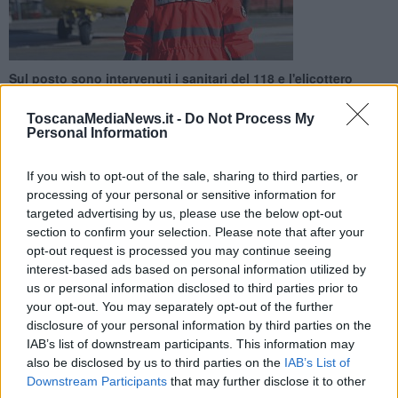
Sul posto sono intervenuti i sanitari del 118 e l'elicottero
Pegaso. Il bimbo è stato trasportato all'ospedale pediatrico
Meyer in codice rosso
ToscanaMediaNews.it -
Do Not Process My
Personal Information
If you wish to opt-out of the sale, sharing to third parties, or
processing of your personal or sensitive information for
targeted advertising by us, please use the below opt-out
AREZZO —
Un bambino di 10 anni, caduto da un terrazzo, è stato
section to confirm your selection. Please note that after your
soccorso questa mattina ad Arezzo.
opt-out request is processed you may continue seeing
Il fatto è accaduto intorno alle 8. Sul posto sono intervenuti i sanitari
interest-based ads based on personal information utilized by
del 118 e l'elicottero Pegaso e il bimbo è stato trasportato
us or personal information disclosed to third parties prior to
all'ospedale pediatrico Meyer di Firenze in codice rosso. Ricoverato
your opt-out. You may separately opt-out of the further
in osservazione, non sarebbe in pericolo di vita.
disclosure of your personal information by third parties on the
IAB’s list of downstream participants. This information may
also be disclosed by us to third parties on the
IAB’s List of
Downstream Participants
that may further disclose it to other