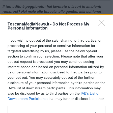
Il tuo udito è peggiorato: hai lavorato o lavori in ambienti
rumorosi? Hai male alle braccia, alle gambe, alla schiena:
svolgi lavori usuranti? Soffri di forme allergiche: lavori o hai
lavorato a contatto con polvere e prodotti chimici o con
ToscanaMediaNews.it -
Do Not Process My
esposizione prolungata al sole?
Sono alcune delle domande
Personal Information
presenti nel questionario che Cia Arezzo in collaborazione con Inac
Arezzo intende somministrare agli agricoltori della provincia per
If you wish to opt-out of the sale, sharing to third parties, or
monitorare il loro stato di salute e individuare in modo tempestivo
processing of your personal or sensitive information for
eventuali patologie causate dall’attività svolta.
targeted advertising by us, please use the below opt-out
“L’operazione parte dalla consapevolezza che la pratica agricola –
section to confirm your selection. Please note that after your
spiega Aurel Rrapaj, Direttore Provinciale INAC (Istituto nazionale
opt-out request is processed you may continue seeing
assistenza cittadini) di Arezzo – è un’attività non esente da rischi
interest-based ads based on personal information utilized by
per la salute dei lavoratori. Anzi! Nonostante l’adozione dei
us or personal information disclosed to third parties prior to
necessari dispositivi e di comportamenti adeguati, è uno dei
your opt-out. You may separately opt-out of the further
comparti in cui si registra con maggiore frequenza l’insorgenza di
disclosure of your personal information by third parties on the
patologie professionali. L’uso degli antiparassitari, l’esposizione alle
IAB’s list of downstream participants. This information may
intemperie, l’assunzione di posture incongrue sono tra le principali
also be disclosed by us to third parties on the
IAB’s List of
cause di danni più o meno gravi, che è bene verificare e
Downstream Participants
that may further disclose it to other
valutare”. Nasce da questa consapevolezza, il monitoraggio dello
third parties.
stato di salute degli agricoltori della provincia.
Il primo passo è un questionario che gli interessati possono