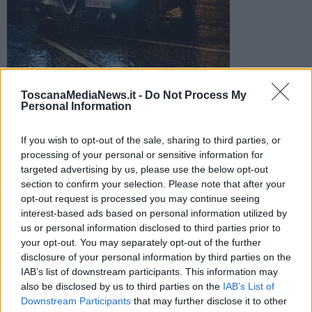
I ladri hanno forzato le chiusure di otto box razziando tutto
ToscanaMediaNews.it -
Do Not Process My
ciò che contenevano. Un condomino ha sorpreso e bloccato
Personal Information
uno dei ladri
If you wish to opt-out of the sale, sharing to third parties, or
processing of your personal or sensitive information for
targeted advertising by us, please use the below opt-out
section to confirm your selection. Please note that after your
opt-out request is processed you may continue seeing
SESTO FIORENTINO —
Stanno diventando una piaga sociale i
interest-based ads based on personal information utilized by
furti messi a segno nella notte nei garage condominiali.
us or personal information disclosed to third parties prior to
Gli ultimi colpi registrati dalla cronaca sono stati messi a segno in
your opt-out. You may separately opt-out of the further
piazza dei Macchiaioli: ignoti sono riusciti a forzare i portelloni di
disclosure of your personal information by third parties on the
otto box portando via tutto quel che di valore c'era al suo interno, a
IAB’s list of downstream participants. This information may
partire da alcune biciclette, di cui una molto costosa.
also be disclosed by us to third parties on the
IAB’s List of
Downstream Participants
that may further disclose it to other