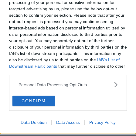
processing of your personal or sensitive information for
fiducia, gli indagati avrebbero organizzato
incontri e serate
conviviali
in provincia di Bergamo.
targeted advertising by us, please use the below opt-out
section to confirm your selection. Please note that after your
I contratti con cui venivano formalizzati gli investimenti, stipulati tra i
opt-out request is processed you may continue seeing
clienti e le società del sodalizio, facevano espressamente
interest-based ads based on personal information utilized by
riferimento a fondi comuni, ma
le società non erano titolate alla
us or personal information disclosed to third parties prior to
gestione del risparmio
, né tantomeno iscritte negli albi ufficiali.
your opt-out. You may separately opt-out of the further
Le somme raccolte venivano fatte confluire sui conti di
società
disclosure of your personal information by third parties on the
costituite ad hoc
e intestate a prestanome, giustificando i relativi
IAB’s list of downstream participants. This information may
flussi mediante l'emissione di fatture per operazioni inesistenti. Il
also be disclosed by us to third parties on the
IAB’s List of
denaro veniva quindi trasferito attraverso una serie di
Downstream Participants
that may further disclose it to other
movimentazioni tra società riconducibili al gruppo criminale e conti
third parties.
personali degli indagati, fino a raggiungere talvolta società estere
con rapporti bancari in
Irlanda
e
Slovenia
.
Personal Data Processing Opt Outs
L'erede che voleva avviare un rifugio per
cani
CONFIRM
In una circostanza, riferiscono gli investigatori, l'organizzazione
avrebbe convinto una vittima,
erede di una rilevante somma di
Data Deletion
Data Access
Privacy Policy
denaro
, ad affidare buona parte del proprio patrimonio facendo
leva sul suo
desiderio di costituire e avviare una struttura di