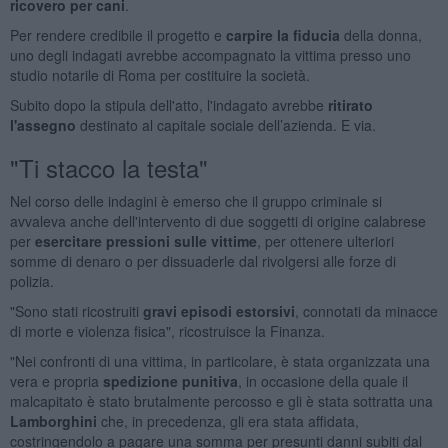
ricovero per cani
.
Per rendere credibile il progetto e
carpire la fiducia
della donna,
uno degli indagati avrebbe accompagnato la vittima presso uno
studio notarile di Roma per costituire la società.
Subito dopo la stipula dell'atto, l'indagato avrebbe
ritirato
l'assegno
destinato al capitale sociale dell’azienda. E via.
"Ti stacco la testa"
Nel corso delle indagini è emerso che il gruppo criminale si
avvaleva anche dell'intervento di due soggetti di origine calabrese
per
esercitare pressioni sulle vittime
, per ottenere ulteriori
somme di denaro o per dissuaderle dal rivolgersi alle forze di
polizia.
"Sono stati ricostruiti
gravi episodi estorsivi
, connotati da minacce
di morte e violenza fisica", ricostruisce la Finanza.
"Nei confronti di una vittima, in particolare, è stata organizzata una
vera e propria
spedizione punitiva
, in occasione della quale il
malcapitato è stato brutalmente percosso e gli è stata sottratta una
Lamborghini
che, in precedenza, gli era stata affidata,
costringendolo a pagare una somma per presunti danni subiti dal