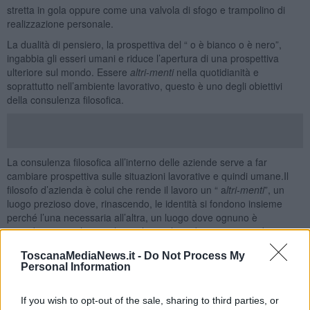
stretta in gola oppure come una valvola di sfogo e trampolino di
realizzazione personale.
La dualità di pensiero, la prospettiva del “ o è bianco o è nero”,
ingabbia gli esseri umani e riduce l’apertura di una prospettiva
ulteriore sul mondo. Essere
altri-menti
nella quotidianità e
soprattutto nell’ambiente lavorativo, questo è uno degli obiettivi
della consulenza filosofica.
La consulenza filosofica all’interno delle aziende serve a far
cambiare prospettiva sulle situazioni lavorative e quindi umane.Il
filosofo d’azienda è colui che rende il lavoro un “ a
ltri-menti
”, un
luogo prezioso dove, rinascendo, le identità si fondono insieme
perché l’una necessaria all’altra, un luogo dove ognuno è
considerato per il suo valore e la sua luce di cui esso, sia dentro
che fuori, è portatore.
ToscanaMediaNews.it -
Do Not Process My
Pensare ed agire
altrimenti
significa entrare nel posto di lavoro e
Personal Information
volare con la mente pur essendo “incatenato” nel corpo, è
immergersi in questioni da risolvere, in intrecci ingarbugliati di
If you wish to opt-out of the sale, sharing to third parties, or
documenti ed email, ma soprattutto tra fili d’esistenza di carne e