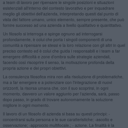
a team di lavoro per ripensare le singole posizioni e situazioni
esistenziali all'interno del contesto lavorativo e per inquadrare
meglio gli obiettivi dell'azienda, interpretando questi dal punto di
vista del fattore umano, unico elemento, sempre presente, che può
fornire successo ad una azienda a livello qualitativo e quantitativo.
Un filosofo si interroga e spinge ognuno ad interrogarsi
profondamente, è colui che porta i singoli componenti di una
comunità a ripensare se stessi e la loro relazione con gli altri in quel
preciso contesto ed è colui che guida i responsabili e i team a far
emergere difficoltà e zone d'ombra sulle strategie aziendali,
facendo così riscoprire il senso, la motivazione profonda della
propria azione e dei propri obiettivi.
La consulenza filosofica mira non alla risoluzione di problematiche,
ma a far emergere e a potenziare con l'integrazione di nuovi
orizzonti, la risorsa umana che, con il suo scoprirsi, in ogni
momento, davvero un valore aggiunto per l'azienda, sarà, passo
dopo passo, in grado di trovare autonomamente la soluzione
migliore in ogni momento.
Il lavoro di un filosofo di azienda si basa su questi principi: -
concentrarsi sulla persona e le sue caratteristiche; -ascolto e
osservazione; -approccio multifocale.; - azione. La finalità è la