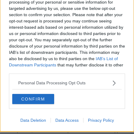
processing of your personal or sensitive information for
respiri, di sguardi e battiti di cuore.
targeted advertising by us, please use the below opt-out
Molte volte dimentichiamo che il vero lavoro non è quello che ci fa
section to confirm your selection. Please note that after your
guadagnare, o quello per cui fatichiamo o quello che cerchiamo
opt-out request is processed you may continue seeing
disperatamente, il vero lavoro è quello che si pratica ogni giorno
interest-based ads based on personal information utilized by
dentro se stessi, affacciati al balcone dei propri occhi, immersi nel
us or personal information disclosed to third parties prior to
calore dei propri muscoli.
your opt-out. You may separately opt-out of the further
disclosure of your personal information by third parties on the
In contesti organizzativi e lavorativi, il filosofo aiuta ogni individuo
ad essere ed ad agire a
ltrimenti
: allarga e diffonde l’uso del
IAB’s list of downstream participants. This information may
pensiero critico, fa risuonare e riscoprire le singole identità nell’
altri
,
also be disclosed by us to third parties on the
IAB’s List of
nella musica della comunità ed illumina le
menti
, anime e corpi, nel
Downstream Participants
that may further disclose it to other
loro valore prezioso ed unico.
third parties.
La consulenza filosofica serve a ripensare la nostra realtà in tutti i
Personal Data Processing Opt Outs
suoi ambiti e quindi a reinventarla
altrimenti
: pensare ulteriormente,
ritrovarsi membri di una comunità che ci costituisce e di cui si è
responsabili e rinnovare le proprie anime grazie all’essere un io tra
CONFIRM
gli altri, come gli altri e grazie a questi. Nelle aziende quindi il
filosofo rende ognuno consapevole del suo poter essere
profondamente “un
altrimenti
”.
Data Deletion
Data Access
Privacy Policy
La consulenza filosofica in azienda, davanti ad un mondo costituito
da complessità, vuole essere una prassi trasformativa da applicare