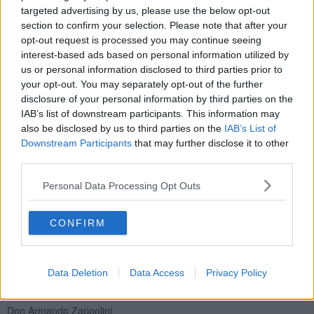
preoccupata di chi fossero quelli che a Crotone in Calabria le
targeted advertising by us, please use the below opt-out
cercavano i voti ... come anche in altre parti d'Italia.
section to confirm your selection. Please note that after your
opt-out request is processed you may continue seeing
L'antimafia l'avrebbe dovuta cominciare a praticare liberandosi dai
interest-based ads based on personal information utilized by
suoi sostenitori ... che si opponevano alla assegnazione dei
terreni
us or personal information disclosed to third parties prior to
confiscati alle cooperative
. Il mondo è davvero strano, ti riserva
your opt-out. You may separately opt-out of the further
sempre delle sorprese ...
disclosure of your personal information by third parties on the
IAB’s list of downstream participants. This information may
also be disclosed by us to third parties on the
IAB’s List of
Downstream Participants
that may further disclose it to other
I bacini di voti discutibili e impresentabili diventano buoni solo se
third parties.
sono tuoi ...Ho conosciuto personalmente in Calabria
consiglieri
comunali PD
di area Bindi che si opponevano al progetto di
Personal Data Processing Opt Outs
assegnazione dei terreni confiscati, contro il Sindaco che
“teoricamente” avrebbero dovuto sostenere.
CONFIRM
Mi fa particolare amarezza che venga dalla
Azione Cattolica
, una
associazione che ancora oggi rappresenta con grande dignità e
autorevolezza la presenza cattolica nella società: forse è passato
troppo tempo e, frequentando il potere, ne ha smarrito lo spirito.
Data Deletion
Data Access
Privacy Policy
Spero che lo ritrovi ... e si prepari ad una serena pensione!
Don Armando Zappolini