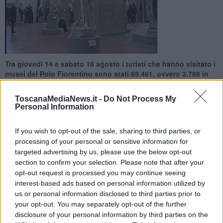
Tra giovedì 14 e sabato 16 agosto i turisti che hanno visitato i
musei del Polo Fiorentino sono stati 69.461, ovvero 3.788 in
più del 2013
ToscanaMediaNews.it -
Do Not Process My
Personal Information
If you wish to opt-out of the sale, sharing to third parties, or
processing of your personal or sensitive information for
FIRENZE —
Il
Polo Museale Fiorentino ha registrato
quasi
targeted advertising by us, please use the below opt-out
70mila visitatori
nel fine settimana di Ferragosto. Un aumento
section to confirm your selection. Please note that after your
dovuto anche al maltempo che ha fatto spostare il flusso dei
opt-out request is processed you may continue seeing
turisti dalle spiagge alle città d'arte.
interest-based ads based on personal information utilized by
Tra giovedì 14 e sabato 16 agosto sono stati 69.461 i visitatori dei
us or personal information disclosed to third parties prior to
musei del Polo Fiorentino, ovvero 3.788 in più rispetto agli stessi
your opt-out. You may separately opt-out of the further
giorni del 2013, pari a un aumento del
5,77%.
disclosure of your personal information by third parties on the