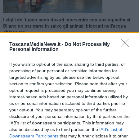
I vigili del fuoco sono dovuti intervenire con una squadra al
Bilancino per trarre in salvo gli animali bloccati nell'acqua
ghiacciata
ToscanaMediaNews.it -
Do Not Process My
Personal Information
If you wish to opt-out of the sale, sharing to third parties, or
processing of your personal or sensitive information for
BORGO SAN LORENZO —
Tre anatre
che non riuscivano più a
muoversi. Il freddo di questi giorni, arrivato dando
targeted advertising by us, please use the below opt-out
drammaticamente ragione alle previsioni, ha tirato un brutto
section to confirm your selection. Please note that after your
scherzo alle povere bestiole che si sono ritrovate in mezzo al lago
opt-out request is processed you may continue seeing
del
Bilancino
, completamente bloccate.
interest-based ads based on personal information utilized by
us or personal information disclosed to third parties prior to
Quando è arrivata la segnalazione, i vigili del fuoco sono subito
your opt-out. You may separately opt-out of the further
entrati in azione. Con un gommone, sono riusciti a raggiungerle e a
disclosure of your personal information by third parties on the
spezzare il ghiaccio che le teneva prigioniere. Un glaciale lieto fine.
IAB’s list of downstream participants. This information may
also be disclosed by us to third parties on the
IAB’s List of
Downstream Participants
that may further disclose it to other