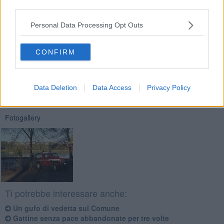
third parties.
Personal Data Processing Opt Outs
CONFIRM
Se vuoi leggere le notizie principali della Toscana iscriviti alla
Newsletter QUInews - ToscanaMedia.
Arriva gratis tutti i giorni
alle 20:00 direttamente nella tua casella di posta.
Data Deletion
Data Access
Privacy Policy
Basta cliccare
QUI
Fotogallery
Ti potrebbe interessare anche:
Un gufo di vedetta sul Comune
Gattine senza pace abbandonate per tre volte