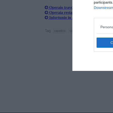
participants
Operaio travolto da una betoniera mu
Downstream 
Operaia resta incastrata con la mano 
Infortunio in cava, volo con Pegaso i
Persona
Tag
capalbio
siena