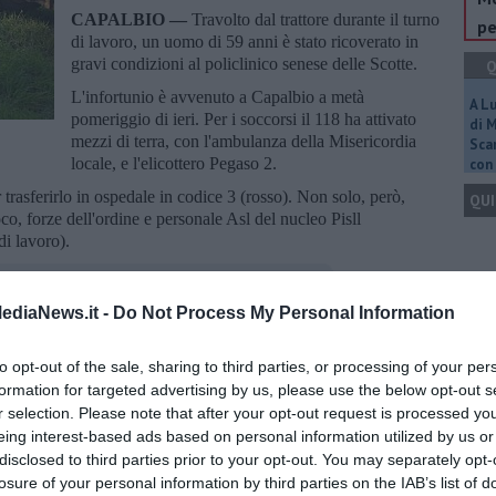
CAPALBIO —
Travolto dal trattore durante il turno
pe
di lavoro, un uomo di 59 anni è stato ricoverato in
gravi condizioni al policlinico senese delle Scotte.
Q
L'infortunio è avvenuto a Capalbio a metà
A L
pomeriggio di ieri. Per i soccorsi il 118 ha attivato
di 
mezzi di terra, con l'ambulanza della Misericordia
Scar
locale, e l'elicottero Pegaso 2.
con 
r trasferirlo in ospedale in codice 3 (rosso). Non solo, però,
QUI
co, forze dell'ordine e personale Asl del nucleo Pisll
di lavoro).
Q
ediaNews.it -
Do Not Process My Personal Information
to opt-out of the sale, sharing to third parties, or processing of your per
oscana iscriviti alla
Newsletter QUInews - ToscanaMedia.
formation for targeted advertising by us, please use the below opt-out s
amente nella tua casella di posta.
r selection. Please note that after your opt-out request is processed y
Ult
eing interest-based ads based on personal information utilized by us or
A
disclosed to third parties prior to your opt-out. You may separately opt-
losure of your personal information by third parties on the IAB’s list of