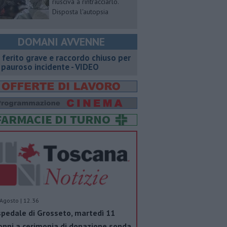
riusciva a rintracciarlo.
Disposta l'autopsia
DOMANI AVVENNE
 ferito grave e raccordo chiuso per
 pauroso incidente - VIDEO
Agosto | 12.36
pedale di Grosseto, martedì 11
nni a cerimonia di donazione sonda