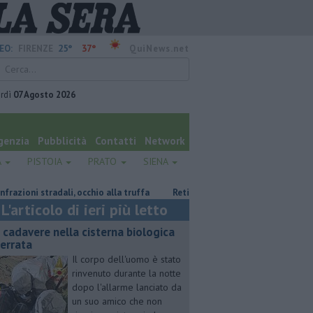
25°
37°
EO:
FIRENZE
QuiNews.net
rdì
07 Agosto 2026
genzia
Pubblicità
Contatti
Network
A
PISTOIA
PRATO
SIENA
i stradali, occhio alla truffa
Retiambiente, M5S: "Nessun legame con G
L'articolo di ieri più letto
 cadavere nella cisterna biologica
terrata
Il corpo dell'uomo è stato
rinvenuto durante la notte
dopo l'allarme lanciato da
un suo amico che non