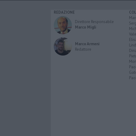
REDAZIONE
CO
Marc
Direttore Responsabile
Serg
Marco Migli
Mic
Vale
Elis
Marco Armeni
Lind
Redattore
Dina
Piet
Mon
Pao
Gabr
Paol