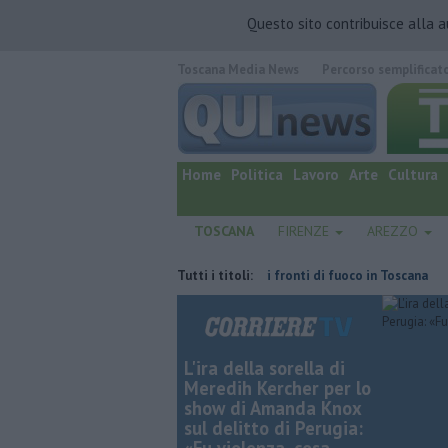
Questo sito contribuisce alla 
Toscana Media News
Percorso semplificat
quotidiano online.
Home
Politica
Lavoro
Arte
Cultura
TOSCANA
FIRENZE
AREZZO
egame con Giacetti"
Incendi, nuovi fronti di fuoco in Toscana
Tutti i titoli:
Stra
L'ira della sorella di
Meredih Kercher per lo
show di Amanda Knox
sul delitto di Perugia: