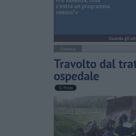
«Fu violenza, cosa
c'entra un programma
comico?»
Cronaca
Travolto dal tra
ospedale