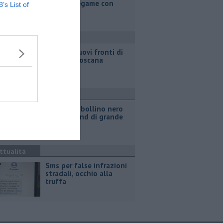
"Nessun legame con
B’s List of
Giacetti"
ronaca
Incendi, nuovi fronti di
fuoco in Toscana
ttualità
Strade da bollino nero
nel weekend di grande
esodo
ttualità
Sms per false infrazioni
stradali, occhio alla
truffa