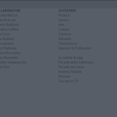
LLABORATORI
CATEGORIE
ella Bitozzi
Politica
io Braccini
Lavoro
hele Bufalino
Arte
ntina Caffieri
Cultura
a Cosci
Cronaca
a Giuliani
Attualità
 Laurenzi
Trasmissioni
ro Mattonai
Imprese & Professioni
ica Nocciolini
lo Nocentini
Le notizie di oggi
iele Santarnecchi
Più Letti della settimana
a Silvi
Più Letti del mese
Archivio Notizie
Persone
Toscani in TV