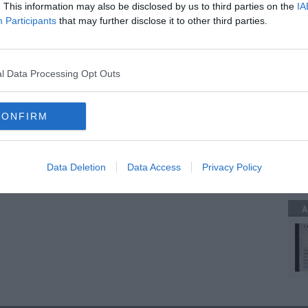
. This information may also be disclosed by us to third parties on the
IA
ore in ospedale
Participants
that may further disclose it to other third parties.
nel rullo
n ospedale
C
l Data Processing Opt Outs
CONFIRM
A
Data Deletion
Data Access
Privacy Policy
A