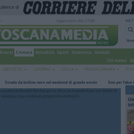
audience di
o
Aggiornato alle 15:00
MET
Vene
Eventi
Cronaca
Attualità
Sport
Interviste
Animali
Chi siamo
A
GROSSETO
LIVORNO
LUCCA
MASSA CARRARA
PIS
de da bollino nero nel weekend di grande esodo
Sms per false infrazion
Un
in