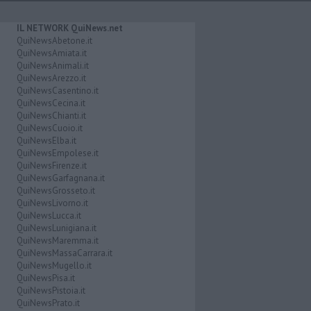
IL NETWORK QuiNews.net
QuiNewsAbetone.it
QuiNewsAmiata.it
QuiNewsAnimali.it
QuiNewsArezzo.it
QuiNewsCasentino.it
QuiNewsCecina.it
QuiNewsChianti.it
QuiNewsCuoio.it
QuiNewsElba.it
QuiNewsEmpolese.it
QuiNewsFirenze.it
QuiNewsGarfagnana.it
QuiNewsGrosseto.it
QuiNewsLivorno.it
QuiNewsLucca.it
QuiNewsLunigiana.it
QuiNewsMaremma.it
QuiNewsMassaCarrara.it
QuiNewsMugello.it
QuiNewsPisa.it
QuiNewsPistoia.it
QuiNewsPrato.it