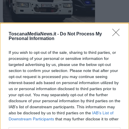
Il conducente del veicolo è stato estratto dai vigili del fuoco e
ToscanaMediaNews.it -
Do Not Process My
affidato al personale sanitario del 118. sul posto anche la
Personal Information
polizia municipale
If you wish to opt-out of the sale, sharing to third parties, or
processing of your personal or sensitive information for
targeted advertising by us, please use the below opt-out
section to confirm your selection. Please note that after your
opt-out request is processed you may continue seeing
CASCIANA TERME LARI —
Un uomo è rimasto ferito in un
interest-based ads based on personal information utilized by
incidente stradale: avrebbe perso il controllo della vettura finendo
us or personal information disclosed to third parties prior to
nel fossato al margine della corsia. Il fatto è accaduto nel
your opt-out. You may separately opt-out of the further
pomeriggio di ieri, venerdì 29 Maggio, lungo via Traversa
disclosure of your personal information by third parties on the
Livornese, nella zona industriale di Perignano, frazione del comune
di Casciana Terme Lari.
IAB’s list of downstream participants. This information may
also be disclosed by us to third parties on the
IAB’s List of
I vigili del fuoco intervenuti sul posto hanno estratto il conducente
Downstream Participants
that may further disclose it to other
dall'abitacolo affidandolo al personale sanitario del 118. Sul posto
third parties.
anche gli agenti della polizia municipale.