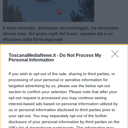
Il vasto incendio, divampato nel pomeriggio, ha minacciato
alcune case. Sul posto vigili del fuoco, squadre aib e un
elicottero della flotta regionale
ToscanaMediaNews.it -
Do Not Process My
Personal Information
If you wish to opt-out of the sale, sharing to third parties, or
CASTELFIORENTINO —
Un vasto incendio è divampato nel
processing of your personal or sensitive information for
pomeriggio di oggi a Castelfiorentino, in un'area di terreni e
targeted advertising by us, please use the below opt-out
sterpaglie nelle vicinanze della strada regionale 429.
section to confirm your selection. Please note that after your
Il rogo, definito di interfaccia - ovvero riguardante una zona di
opt-out request is processed you may continue seeing
confine tra aree naturali e quelle urbanizzate - è divampato intorno
interest-based ads based on personal information utilized by
alle 14,50 interessando una superficie di circa 20 ettari.
us or personal information disclosed to third parties prior to
your opt-out. You may separately opt-out of the further
disclosure of your personal information by third parties on the
IAB’s list of downstream participants. This information may