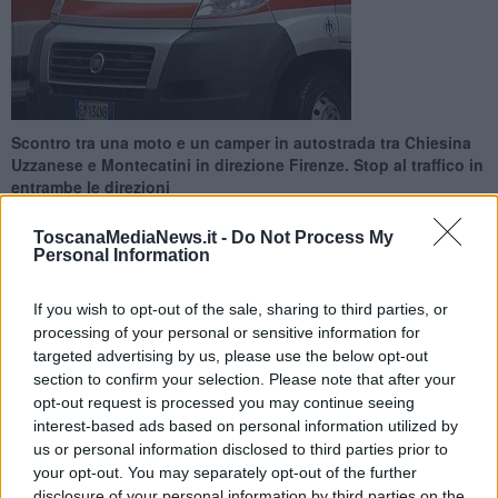
Scontro tra una moto e un camper in autostrada tra Chiesina
Uzzanese e Montecatini in direzione Firenze. Stop al traffico in
entrambe le direzioni
ToscanaMediaNews.it -
Do Not Process My
Personal Information
If you wish to opt-out of the sale, sharing to third parties, or
CHIESINA UZZANESE —
Si è verificato
un grave incidente
nella
processing of your personal or sensitive information for
mattinata di oggi, domenica 5 Luglio, lungo l'
autostrada A11
targeted advertising by us, please use the below opt-out
Firenze-Mare
, nel tratto compreso tra
Chiesina Uzzanese
e
section to confirm your selection. Please note that after your
Montecatini Terme
, in direzione Firenze, all’altezza del chilometro
opt-out request is processed you may continue seeing
42. Purtroppo,
un giovane di 21 anni
ha perso la vita.
interest-based ads based on personal information utilized by
Lo scontro, che ha coinvolto
un camper
e
una moto
, su cui era in
us or personal information disclosed to third parties prior to
sella il 21enne, ha richiesto l'intervento dei
Vigili del fuoco
, dei
your opt-out. You may separately opt-out of the further
soccorsi sanitari
e meccanici; con loro anche le pattuglie della
disclosure of your personal information by third parties on the