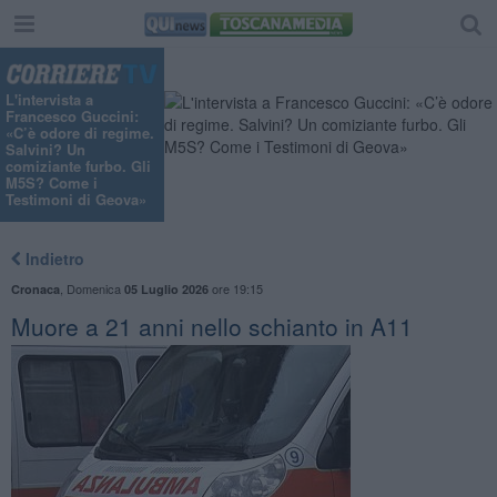
L'intervista a
Francesco Guccini:
«C’è odore di regime.
Salvini? Un
comiziante furbo. Gli
M5S? Come i
Testimoni di Geova»
Indietro
,
Domenica
ore 19:15
Cronaca
05 Luglio 2026
Muore a 21 anni nello schianto in A11