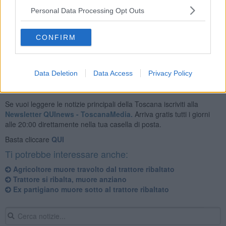
Personal Data Processing Opt Outs
Sul posto sono intervenuti i sanitari del 118, l'elicottero Pegaso e i
vigili del fuoco ma l'uomo non ce l'ha fatta.
CONFIRM
Data Deletion
Data Access
Privacy Policy
Se vuoi leggere le notizie principali della Toscana iscriviti alla
Newsletter QUInews - ToscanaMedia.
Arriva gratis tutti i giorni
alle 20:00 direttamente nella tua casella di posta.
Basta cliccare
QUI
Ti potrebbe interessare anche:
Agricoltore muore travolto dal trattore ribaltato
Trattore si ribalta, muore anziano
Ex partigiano muore sotto al trattore ribaltato