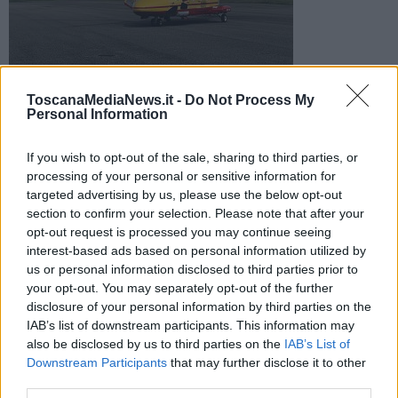
Foto di repertorio
ToscanaMediaNews.it -
Do Not Process My
L'uomo stava lavorando in un terreno di sua proprietà quando
Personal Information
il mezzo si è ribaltato. Sul posto sono intervenuti 118 e vigili
del fuoco
If you wish to opt-out of the sale, sharing to third parties, or
processing of your personal or sensitive information for
targeted advertising by us, please use the below opt-out
section to confirm your selection. Please note that after your
opt-out request is processed you may continue seeing
CINIGIANO —
Tragedia nel Grossetano dove un uomo di 63 anni
interest-based ads based on personal information utilized by
ha perso la vita in seguito ad un incidente agricolo.
us or personal information disclosed to third parties prior to
your opt-out. You may separately opt-out of the further
Secondo una prima ricostruzione dell'accaduto, l'uomo stava
disclosure of your personal information by third parties on the
lavorando con il trattore in un terreno di sua proprietà in località Le
IAB’s list of downstream participants. This information may
Ripe, nel comune di Cinigiano, quando, per cause in corso di
also be disclosed by us to third parties on the
IAB’s List of
accertamento, il mezzo si è ribaltato. L'incidente è avvenuto nella
Downstream Participants
that may further disclose it to other
mattina di oggi.
third parties.