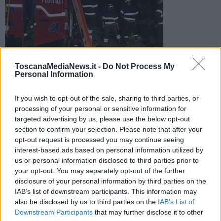
Gli specialisti del nucleo Saf dei vigili del fuoco
ToscanaMediaNews.it -
Do Not Process My
L'uomo è stato recuperato dagli specialisti Saf dei vigili del
Personal Information
fuoco e poi trasferito dal 118 al policlinico senese delle Scotte
If you wish to opt-out of the sale, sharing to third parties, or
processing of your personal or sensitive information for
targeted advertising by us, please use the below opt-out
section to confirm your selection. Please note that after your
opt-out request is processed you may continue seeing
COLLE VAL D'ELSA —
Lungo il fiume Elsa è precipitato nel dirupo:
interest-based ads based on personal information utilized by
un uomo di 44 anni è stato recuperato ieri sera dagli specialisti
us or personal information disclosed to third parties prior to
Speleo alpino fluviali dei vigili del fuoco e portato in ospedale per i
your opt-out. You may separately opt-out of the further
traumi riportati nella caduta.
disclosure of your personal information by third parties on the
E' successo a Colle Val d'Elsa. La richiesta di soccorso si è levata
IAB’s list of downstream participants. This information may
da via Campania intorno alle 19,40 portando sul posto, oltre
also be disclosed by us to third parties on the
IAB’s List of
appunto ai vigili del fuoco dalla sede senese e dal distaccamento di
Downstream Participants
that may further disclose it to other
Poggibonsi, 118 e carabinieri.