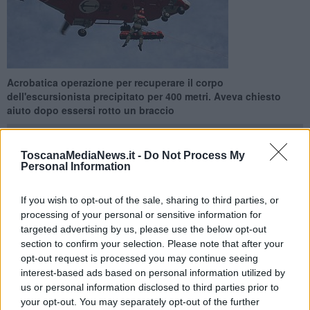
Acrobatica operazione per recuperare il corpo
dell'escursionista precipitato per 400 metri. Aveva chiesto
aiuto dopo essersi rotto un braccio
ToscanaMediaNews.it -
Do Not Process My
Personal Information
COMANO —
Le condizioni migliori del meteo dopo l'ondata di
If you wish to opt-out of the sale, sharing to third parties, or
maltempo dei giorni scorsi hanno permesso di riprendere
processing of your personal or sensitive information for
stamattina i tentativi di recupero del corpo dell'
escursionista
targeted advertising by us, please use the below opt-out
disperso da giorni e individuato ieri in fondo a uno stretto canalone
section to confirm your selection. Please note that after your
dall'elicottero EH 101 della Marina Militare di Luni
(vedi articolo
opt-out request is processed you may continue seeing
correlato)
. Le operazioni, come già era emerso nelle scorse ore,
interest-based ads based on personal information utilized by
sono state particolarmente complesse per la morfologia del
us or personal information disclosed to third parties prior to
territorio. Nel punto in cui si trovava il cadavere, infatti, la parete è
your opt-out. You may separately opt-out of the further
verticale e ci sono ciuffi d'erba e sassi.