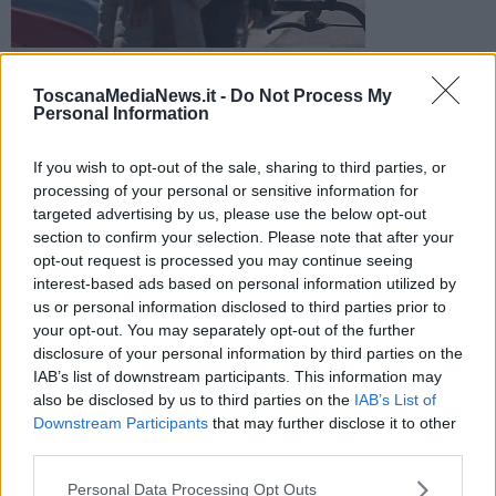
I nuovi casi positivi sono 91 fra Firenze, Prato, Pistoia e
l'Empolese. Nove i decessi complessivi registrati dalla Asl
ToscanaMediaNews.it -
Do Not Process My
Toscana centro
Personal Information
If you wish to opt-out of the sale, sharing to third parties, or
processing of your personal or sensitive information for
targeted advertising by us, please use the below opt-out
section to confirm your selection. Please note that after your
FIRENZE —
Con
91
casi positivi
salgono a 564 i contagiati nei
opt-out request is processed you may continue seeing
territori dell’Ausl Toscana Centro. Nella stessa area, ad oggi, ad
interest-based ads based on personal information utilized by
oggi risultano inoltre
9
decessi nei territori dell’Ausl Toscana Centro
us or personal information disclosed to third parties prior to
di cui cinque registrati nelle ultime 24 ore: due donne di Firenze di
your opt-out. You may separately opt-out of the further
81 e 91 anni, una donna di 89 anni di Empoli, un uomo di 83 di San
disclosure of your personal information by third parties on the
Marcello Pistoiese-Piteglio, una donna di 89 anno di Prato.
IAB’s list of downstream participants. This information may
I contagiati sono distribuiti nel territorio
:
also be disclosed by us to third parties on the
IAB’s List of
Downstream Participants
that may further disclose it to other
third parties.
Personal Data Processing Opt Outs