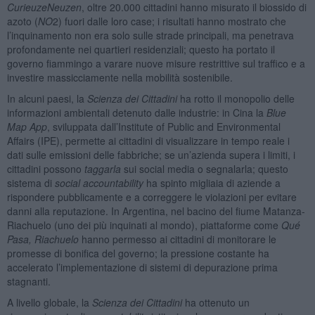
CurieuzeNeuzen
, oltre 20.000 cittadini hanno misurato il biossido di
azoto (
NO
2) fuori dalle loro case; i risultati hanno mostrato che
l’inquinamento non era solo sulle strade principali, ma penetrava
profondamente nei quartieri residenziali; questo ha portato il
governo fiammingo a varare nuove misure restrittive sul traffico e a
investire massicciamente nella mobilità sostenibile.
In alcuni paesi, la
Scienza dei Cittadini
ha rotto il monopolio delle
informazioni ambientali detenuto dalle industrie: in Cina la
Blue
Map App
, sviluppata dall’Institute of Public and Environmental
Affairs (IPE), permette ai cittadini di visualizzare in tempo reale i
dati sulle emissioni delle fabbriche; se un’azienda supera i limiti, i
cittadini possono
taggarla
sui social media o segnalarla; questo
sistema di
social accountability
ha spinto migliaia di aziende a
rispondere pubblicamente e a correggere le violazioni per evitare
danni alla reputazione. In Argentina, nel bacino del fiume Matanza-
Riachuelo (uno dei più inquinati al mondo), piattaforme come
Qué
Pasa, Riachuelo
hanno permesso ai cittadini di monitorare le
promesse di bonifica del governo; la pressione costante ha
accelerato l’implementazione di sistemi di depurazione prima
stagnanti.
A livello globale, la
Scienza dei Cittadini
ha ottenuto un