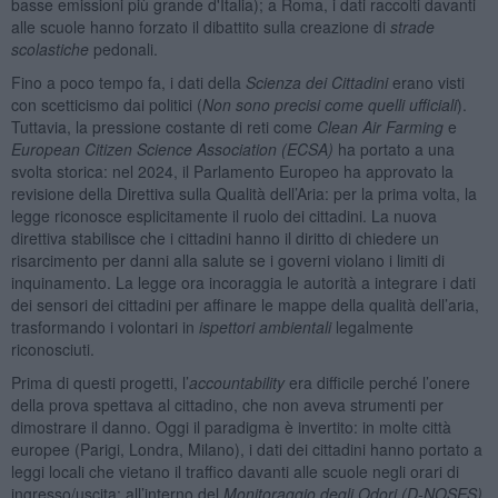
basse emissioni più grande d'Italia); a Roma, i dati raccolti davanti
alle scuole hanno forzato il dibattito sulla creazione di
strade
scolastiche
pedonali.
Fino a poco tempo fa, i dati della
Scienza dei Cittadini
erano visti
con scetticismo dai politici (
Non sono precisi come quelli ufficiali
).
Tuttavia, la pressione costante di reti come
Clean Air Farming
e
European Citizen Science Association (ECSA)
ha portato a una
svolta storica: nel 2024, il Parlamento Europeo ha approvato la
revisione della Direttiva sulla Qualità dell’Aria: per la prima volta, la
legge riconosce esplicitamente il ruolo dei cittadini. La nuova
direttiva stabilisce che i cittadini hanno il diritto di chiedere un
risarcimento per danni alla salute se i governi violano i limiti di
inquinamento. La legge ora incoraggia le autorità a integrare i dati
dei sensori dei cittadini per affinare le mappe della qualità dell’aria,
trasformando i volontari in
ispettori ambientali
legalmente
riconosciuti.
Prima di questi progetti, l’
accountability
era difficile perché l’onere
della prova spettava al cittadino, che non aveva strumenti per
dimostrare il danno. Oggi il paradigma è invertito: in molte città
europee (Parigi, Londra, Milano), i dati dei cittadini hanno portato a
leggi locali che vietano il traffico davanti alle scuole negli orari di
ingresso/uscita; all’interno del
Monitoraggio degli Odori (D-NOSES)