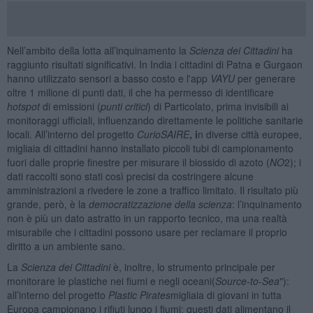
Nell’ambito della lotta all’inquinamento la
Scienza dei Cittadini
ha
raggiunto risultati significativi. In India i cittadini di Patna e Gurgaon
hanno utilizzato sensori a basso costo e l'app
VAYU
per generare
oltre 1 milione di punti dati, il che ha permesso di identificare
hotspot
di emissioni (
punti critici
) di Particolato, prima invisibili ai
monitoraggi ufficiali, influenzando direttamente le politiche sanitarie
locali. All’interno del progetto
CurioSAIRE
, i
n diverse città europee,
migliaia di cittadini hanno installato piccoli tubi di campionamento
fuori dalle proprie finestre per misurare il biossido di azoto (
NO
2); i
dati raccolti sono stati così precisi da costringere alcune
amministrazioni a rivedere le zone a traffico limitato. Il risultato più
grande, però, è la
democratizzazione della scienza
: l’inquinamento
non è più un dato astratto in un rapporto tecnico, ma una realtà
misurabile che i cittadini possono usare per reclamare il proprio
diritto a un ambiente sano.
La
Scienza dei Cittadini
è, inoltre, lo strumento principale per
monitorare le plastiche nei fiumi e negli oceani(
Source-to-Sea
"):
all’interno del progetto
Plastic Pirates
migliaia di giovani in tutta
Europa campionano i rifiuti lungo i fiumi; questi dati alimentano il