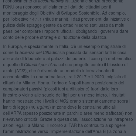
riconoscimento di
accountability
istituzionale senza precedenti:
l’ONU ora riconosce ufficialmente i dati dei cittadini per il
monitoraggio degli Obiettivi di Sviluppo Sostenibile. Ad esempio,
per l’obiettivo 14.1.1 (rifiuti marini), i dati provenienti da iniziative di
pulizia delle spiagge gestite da cittadini sono stati usati da molti
paesi per compilare i rapporti ufficiali, obbligando i governi a dare
conto delle proprie strategie di riduzione della plastica.
In Europa, e specialmente in Italia, c’è un esempio magistrale di
come la
Scienza dei Cittadini
sia passata dai sensori fatti in casa
alle aule di tribunale e ai palazzi del potere. Il caso più emblematico
è quello di
Cittadini per l’Aria
col suo progetto contro il biossido di
azoto (
NO
2), che è diventato un modello internazionale di
accountability. In una prima fase, tra il 2017 e il 2020, migliaia di
cittadini a Milano, Roma, Torino e Napoli hanno posizionato dei
campionatori passivi (piccoli tubi a diffusione) fuori dalle loro
finestre o vicino alle scuole dei figli per un mese intero. I risultati
hanno mostrato che i livelli di
NO
2 erano sistematicamente sopra i
limiti di legge (40
μg
/
m
3) in zone dove le centraline ufficiali
dell'ARPA (spesso posizionate in parchi o aree meno trafficate) non
rilevavano criticità. Grazie a questi dati, l’associazione ha intrapreso
azioni legali: a Milano, il ricorso al TAR ha contribuito a spingere
l’amministrazione verso l’implementazione dell’Area B (la zona a