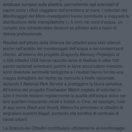
database europeo sulla plastica, permettendo agli scienziati di
capire come i rifiuti viaggiano dall’entroterra al mare. I volontari del
Monitoraggio dei Micro-investigatori
hanno contribuito a mappare la
distribuzione delle microplastiche (< 5 mm) nei corsi d'acqua, un
compito che richiederebbe decenni se affidato solo a team di
ricerca professionale.
Risultati dell’attività della
Scienza dei cittadini
sono stati ottenuti
anche nell’ambito del monitoraggio dell’acqua e dei contaminanti
chimici: all’interno del progetto
Dragonfly Mercury Project
più di
4.500 cittadini USA hanno raccolto larve di libellula in oltre 100
parchi nazionali americani; poiché le larve accumulano mercurio,
sono diventate
sentinelle
biologiche e i risultati hanno fornito una
mappa dettagliata del rischio da mercurio a livello nazionale,
aiutando il
National Park Service
a proteggere la fauna selvatica.
All’interno del progetto
Freshwater Watch
migliaia di volontari in
tutto il mondo testano regolarmente la qualità dell’acqua dolce nei
loro quartieri misurando nitrati e fosfati; in Cina, ad esempio, l’uso
di app come
Black and Smelly Waters
ha permesso ai cittadini di
segnalare scarichi illegali, portando alla bonifica di centinaia di
canali urbani.
La
Scienza dei Cittadini
contribuisce ufficialmente al monitoraggio