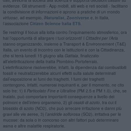
evidenze. Gli strumenti - App mobili, siti web e reti sociali - facilitano
la condivisione di informazioni e aprono a pratiche di un mondo
virtuoso
, ad esempio,
iNaturalist
,
Zooniverse
e, in Italia,
l’associazione
Citizen Science Italia ETS
.
Se restringi il focus alla lotta contro l’inquinamento atmosferico, ora
hai l’opportunità di allargare i tuoi orizzonti! I
Cittadini per l’Aria
stanno organizzando, insieme a Transport & Environnement (T&E)
Italia, un evento di incontro con le Istituzioni e con la Cittadinanza,
che si terrà lunedì 15 giugno alla
Gattaia
, finalizzato
all’elettrificazione della tratta Piombino-Portoferraio.
L’elettrificazione risolverebbe, infatti, la dipendenza dai combustibili
fossili e neutralizzerebbe alcuni effetti sulla salute determinati
dall’esposizione ai fumi dei traghetti. I fumi dei traghetti
contengono, infatti, numerosi inquinanti e, per il momento, ne cito
solo tre: 1) il
Particolato Fine e Ultrafine
(PM 2.5 e PM 1.0), che, se
inalato, può comportare importanti conseguenze a livello dei
polmoni e dell’intero organismo, 2) gli
ossidi di azoto
, tra cui il
biossido di azoto (NO2), che può arrecare irritazione e danni più
gravi alle vie aeree, 3) l’
anidride solforosa
(SO2), irritativa per le
mucose: da sola o in concorso con altri fattori può determinare
asma e altre malattie respiratorie.