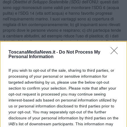
degli
Obiettivi di Sviluppo Sostenibile (SDG)
dell’ONU: questi dati
sono oggi riconosciuti come validi per monitorare l'SDG 6 (acqua
pulita) e l'SDG 14 (vita sott’acqua) e hanno favorito progressi
nell’inquinamento marino. I suoi vantaggi sono a) copertura di
migliaia di km contemporaneamente; b) gli inquinanti sono rilevati
proprio dove le persone vivono e respirano; c) chi partecipa tende
a cambiare abitudini, ad esempio riduce l'uso di plastica; d) i dati
dei cittadini mettono pressione alle aziende e ai governi affinché
rispettino le normative ambientali (
accountability
).
ToscanaMediaNews.it -
Do Not Process My
L’
accountability
è il principio di responsabilità e rendicontazione per
Personal Information
cui un soggetto (individuo o organizzazione) è chiamato a
rispondere delle proprie azioni, decisioni e risultati, dimostrando di
If you wish to opt-out of the sale, sharing to third parties, or
aver agito correttamente. Ciò implica la
trasparenza
, l’essere aperti
processing of your personal or sensitive information for
alla valutazione da parte di terzi.
targeted advertising by us, please use the below opt-out
Ci può essere
accountability
grazie a tre fattori chiave: a)
Dati
section to confirm your selection. Please note that after your
aperti (Open Data)
: pubblicare i risultati online rende impossibile
opt-out request is processed you may continue seeing
per le autorità ignorarli; b) validazione scientifica: la collaborazione
interest-based ads based on personal information utilized by
con università ha reso i dati "inattaccabili" dal punto di vista tecnico;
us or personal information disclosed to third parties prior to
c)
Media e Advocacy
: l’uso dei dati per creare narrazioni forti che
your opt-out. You may separately opt-out of the further
hanno mobilitato l’opinione pubblica.
disclosure of your personal information by third parties on the
In diversi casi, i dati raccolti dai cittadini sono stati ammessi in
IAB’s list of downstream participants. This information may