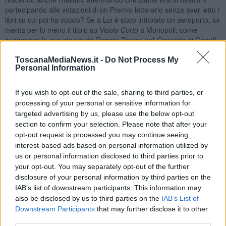
partecipando alle votazioni di un Premio letterario senza aver letto i
libri su cui poi ha votato? Se a Lui è stato intitolato un aeroporto, lui
merita per lo meno il titolo su
Vicolo Corto
a Monopoli, come
suggerisce la sua stazza da Renato Rascel nel
Cappotto
di Gogol!
Perché al Ministro delle infrastrutture è già destinato un presunto
ponte sullo Stretto e per il Ministro dell’Agricoltura è candidata una
ToscanaMediaNews.it -
Do Not Process My
Personal Information
stazione ferroviaria di Roma!
Ma si sa: d’agosto è meglio rendersi ridicoli girando la Storia a
If you wish to opt-out of the sale, sharing to third parties, or
caciara, come ha appena insegnato il grande giornalista Sallusti,
processing of your personal or sensitive information for
che, pur di distrarre gli italiani da serissimi problemi, si è inventato il
targeted advertising by us, please use the below opt-out
complotto contro tua sorella Arianna!
section to confirm your selection. Please note that after your
E poi?! Quali saranno mai questi problemi di cui tu non vorresti che
opt-out request is processed you may continue seeing
si parlasse in agosto, in Italia?
interest-based ads based on personal information utilized by
Dell’effetto serra, di cui tu e tutti i potenti del mondo ve ne state
us or personal information disclosed to third parties prior to
infischiando? Dei morti per il caldo o per il lavoro? Delle accise sulla
your opt-out. You may separately opt-out of the further
benzina e del costo dei carburanti che sono aumentati? Delle
disclosure of your personal information by third parties on the
lamentele dei balneari anche di fronte all’ennesima proroga fatta
IAB’s list of downstream participants. This information may
dal tuo governo? Della peste suina che dilaga per l’inadeguatezza
also be disclosed by us to third parties on the
IAB’s List of
del controllo da parte dei piani alti? Dei ritardi dei treni e
Downstream Participants
that may further disclose it to other
dell’arretratezza delle infrastrutture, a fronte dei soldi sperperati per
third parties.