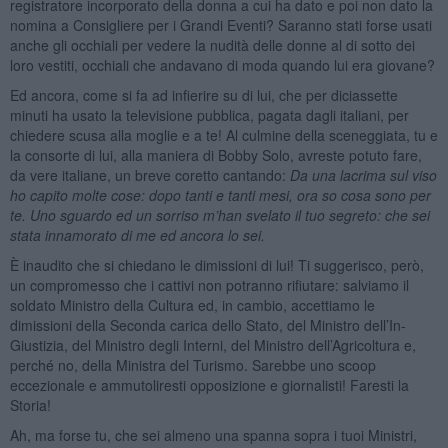
registratore incorporato della donna a cui ha dato e poi non dato la
nomina a Consigliere per i Grandi Eventi? Saranno stati forse usati
anche gli occhiali per vedere la nudità delle donne al di sotto dei
loro vestiti, occhiali che andavano di moda quando lui era giovane?
Ed ancora, come si fa ad infierire su di lui, che per diciassette
minuti ha usato la televisione pubblica, pagata dagli italiani, per
chiedere scusa alla moglie e a te! Al culmine della sceneggiata, tu e
la consorte di lui, alla maniera di Bobby Solo, avreste potuto fare,
da vere italiane, un breve coretto cantando:
Da una lacrima sul viso
ho capito molte cose: dopo tanti e tanti mesi, ora so cosa sono per
te. Uno sguardo ed un sorriso m’han svelato il tuo segreto: che sei
stata innamorato di me ed ancora lo sei.
È inaudito che si chiedano le dimissioni di lui! Ti suggerisco, però,
un compromesso che i cattivi non potranno rifiutare: salviamo il
soldato Ministro della Cultura ed, in cambio, accettiamo le
dimissioni della Seconda carica dello Stato, del Ministro dell’In-
Giustizia, del Ministro degli Interni, del Ministro dell’Agricoltura e,
perché no, della Ministra del Turismo. Sarebbe uno scoop
eccezionale e ammutoliresti opposizione e giornalisti! Faresti la
Storia!
Ah, ma forse tu, che sei almeno una spanna sopra i tuoi Ministri,