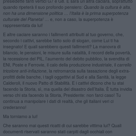
presiedette tanti vertici G7 e G8. E sarà un’altra caciara, soprattutto
quando ripeterà il suo profondo pensiero:
Quando la cultura è alta,
non ha una dimensione politica … l’Italia è la prima superpotenza
culturale del Pianeta!
… e, non a caso, la superpotenza è
rappresentata da lui!
E altre caciare saranno i fallimenti attribuiti al tuo governo, che,
secondo i cattivi, sarebbe fatto solo di slogan, come Lui ti ha
insegnato! E quali sarebbero questi fallimenti? La manovra di
bilancio, le pensioni, le misure sulla natalità, il record della povertà,
la recessione del PIL, l’aumento del debito pubblico, la svendita di
ENI, Poste e Ferrovie, il calo della produzione industriale, il
carrello
tricolore anti-inflazione
, la retromarcia sulla tassazione degli extra-
profitti delle banche, i tagli oggettivi al Sud e alla Sanità, la legge
Calderoli, il nuovo Patto di Stabilità. E i cattivi dicono che tu stai
facendo la Storia, sì, ma quella del disastro dell’Italia. È tutta invidia
verso chi sta facendo la Storia, Presidente: non farci caso! Tu
continua a manipolare i dati di realtà, che gli italiani veri ci
crederanno!
Ma torniamo a lui!
Che saranno mai questi ricatti di cui sarebbe vittima lui? Quali
documenti riservati saranno stati carpiti dagli occhiali con