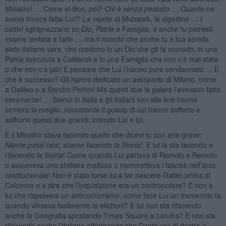
Ministro! … Come si dice, poi?
Chi è senza peccato
… Quante ne
aveva invece fatte Lui?! La nipote di Mubarak, le olgettine … I
cattivi sghignazzano su
Dio, Patria e Famiglia
, e anche tu potresti
essere tentata a farlo … ma ti ricordo che anche tu e tua sorella
siete italiane vere, che credono in un Dio che gli fa comodo, in una
Patria svenduta a Calderoli e in una Famiglia che non c’è mai stata
o che non c’è più! E pensare che Lui l’hanno pure condannato … E
che è successo? Gli hanno dedicato un aeroporto di Milano, come
a Galileo o a Sandro Pertini! Ma questi due la galera l’avevano fatta
veramente! … Siamo in Italia e gli italiani veri alla fine hanno
sempre la meglio, nonostante il gossip di cui hanno sofferto e
soffrono questi due grandi: intendo Lui e lui.
E il Ministro stava facendo quello che dicevi tu con aria grave:
Niente passi falsi, stiamo facendo la Storia!
. E lui la sta facendo e
rifacendo la Storia! Come quando Lui parlava di Romolo e Remolo
o assumeva uno stalliere mafioso o riammetteva i fascisti nell’arco
costituzionale! Non è stato forse lui a far nascere Galilei prima di
Colombo o a dire che l’Inquisizione era un contropotere? E non è
lui che rispolvera un anticomunismo, come fece Lui un trentennio fa
quando vinceva facilmente le elezioni? E lui non sta rifacendo
anche la Geografia spostando Times Square a Londra? E non sta
rifacendo anche l’Italiano affermando che Dante era di destra o