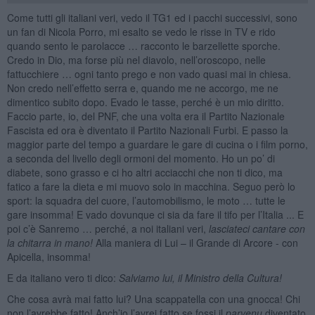
Come tutti gli italiani veri, vedo il TG1 ed i pacchi successivi, sono
un fan di Nicola Porro, mi esalto se vedo le risse in TV e rido
quando sento le parolacce … racconto le barzellette sporche.
Credo in Dio, ma forse più nel diavolo, nell’oroscopo, nelle
fattucchiere … ogni tanto prego e non vado quasi mai in chiesa.
Non credo nell’effetto serra e, quando me ne accorgo, me ne
dimentico subito dopo. Evado le tasse, perché è un mio diritto.
Faccio parte, io, del PNF, che una volta era il Partito Nazionale
Fascista ed ora è diventato il Partito Nazionali Furbi. E passo la
maggior parte del tempo a guardare le gare di cucina o i film porno,
a seconda del livello degli ormoni del momento. Ho un po’ di
diabete, sono grasso e ci ho altri acciacchi che non ti dico, ma
fatico a fare la dieta e mi muovo solo in macchina. Seguo però lo
sport: la squadra del cuore, l’automobilismo, le moto … tutte le
gare insomma! E vado dovunque ci sia da fare il tifo per l’Italia ... E
poi c’è Sanremo … perché, a noi italiani veri,
lasciateci cantare con
la chitarra in mano!
Alla maniera di Lui – il Grande di Arcore - con
Apicella, insomma!
E da italiano vero ti dico:
Salviamo lui, il Ministro della Cultura!
Che cosa avrà mai fatto lui? Una scappatella con una gnocca! Chi
non l’avrebbe fatto! Anch’io l’avrei fatto se fossi il
parvenu
diventato