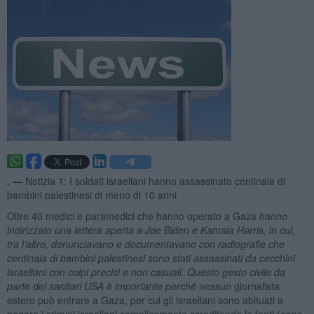
. —
Notizia 1: I soldati israeliani hanno assassinato centinaia di
bambini palestinesi di meno di 10 anni
Oltre 40 medici e paramedici che hanno operato a Gaza
hanno
indirizzato una lettera aperta a Joe Biden e Kamala Harris, in cui,
tra l’altro, denunciavano e documentavano con radiografie che
centinaia di bambini palestinesi sono stati assassinati da cecchini
israeliani con colpi precisi e non casuali. Questo gesto civile da
parte dei sanitari USA è importante perché
nessun giornalista
estero può entrare a Gaza, per cui gli israeliani sono abituati a
negare i crimini israeliani semplicemente screditando le fonti (
sono