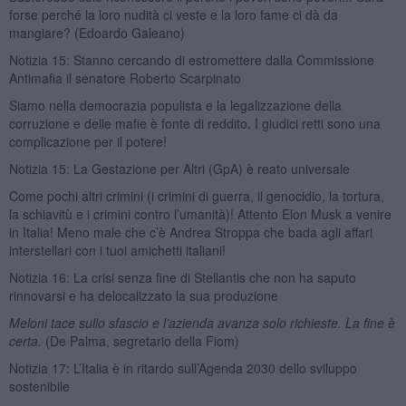
forse perché la loro nudità ci veste e la loro fame ci dà da
mangiare? (Edoardo Galeano)
Notizia 15: Stanno cercando di estromettere dalla Commissione
Antimafia il senatore Roberto Scarpinato
Siamo nella democrazia populista e la legalizzazione della
corruzione e delle mafie è fonte di reddito. I giudici retti sono una
complicazione per il potere!
Notizia 15: La Gestazione per Altri (GpA) è reato universale
Come pochi altri crimini (i crimini di guerra, il genocidio, la tortura,
la schiavitù e i crimini contro l’umanità)! Attento Elon Musk a venire
in Italia! Meno male che c’è Andrea Stroppa che bada agli affari
interstellari con i tuoi amichetti italiani!
Notizia 16: La crisi senza fine di Stellantis che non ha saputo
rinnovarsi e ha delocalizzato la sua produzione
Meloni tace sullo sfascio e l’azienda avanza solo richieste. La fine è
certa.
(De Palma, segretario della Fiom)
Notizia 17: L’Italia è in ritardo sull’Agenda 2030 dello sviluppo
sostenibile