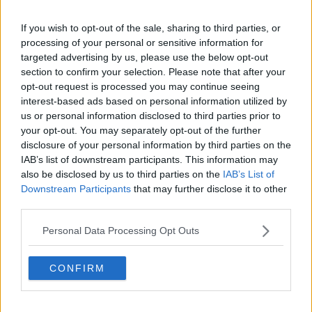
Gioca a calcio con Israele!
Notizia 6: I carabinieri hanno comminato una multa di 430€ ad un
If you wish to opt-out of the sale, sharing to third parties, or
apicoltore lombardo per
propaganda politica non autorizzata
: aveva
processing of your personal or sensitive information for
esposto sul suo banchetto uno striscione che chiedeva
targeted advertising by us, please use the below opt-out
section to confirm your selection. Please note that after your
STOP BOMBING GAZA, STOP GENOCIDIO
opt-out request is processed you may continue seeing
Il fatto è diventato
virale
e il Governo ha dovuto ordinare la
interest-based ads based on personal information utilized by
retromarcia.
us or personal information disclosed to third parties prior to
È proprio vero che lo sputtanamento dei bulli è la forma più efficace
your opt-out. You may separately opt-out of the further
di contrastare gli abusi.
disclosure of your personal information by third parties on the
IAB’s list of downstream participants. This information may
Notizia 7: Instragram ha rimosso un post che denunciava i
also be disclosed by us to third parties on the
IAB’s List of
massacri di Israele,
Downstream Participants
that may further disclose it to other
ma non rimuove i post inneggianti al massacro di Israele
third parties.
Un sondaggio
dell’Israel Democracy Institute pubblicato nei giorni
Personal Data Processing Opt Outs
scorsi rileva che il 90% degli ebrei israeliani sostiene la decisione
del premier di attaccare in ogni modo Hezbollah, nonostante
l’offensiva ancora in corso a Gaza.
CONFIRM
Che dire di colui che è l'inseguitore e che recita invece il ruolo
dell'inseguito?
(Kahil Gibran, libanese)