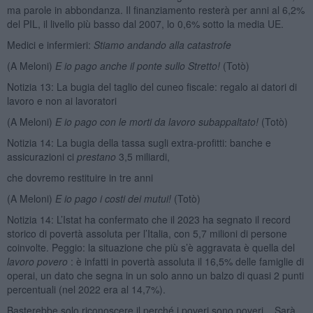
ma parole in abbondanza. Il finanziamento resterà per anni al 6,2%
del PIL, il livello più basso dal 2007, lo 0,6% sotto la media UE.
Medici e infermieri:
Stiamo andando alla catastrofe
(A Meloni)
E io pago anche il ponte sullo Stretto!
(Totò)
Notizia 13: La bugia del taglio del cuneo fiscale: regalo ai datori di
lavoro e non ai lavoratori
(A Meloni)
E io pago con le morti da lavoro subappaltato!
(Totò)
Notizia 14: La bugia della tassa sugli extra-profitti: banche e
assicurazioni ci
prestano
3,5 miliardi,
che dovremo restituire in tre anni
(A Meloni)
E io pago i costi dei mutui!
(Totò)
Notizia 14: L’Istat ha confermato che il 2023 ha segnato il record
storico di povertà assoluta per l’Italia, con 5,7 milioni di persone
coinvolte. Peggio: la situazione che più s’è aggravata è quella del
lavoro povero
: è infatti in povertà assoluta il 16,5% delle famiglie di
operai, un dato che segna in un solo anno un balzo di quasi 2 punti
percentuali (nel 2022 era al 14,7%).
Basterebbe solo riconoscere il perché i poveri sono poveri... Sarà