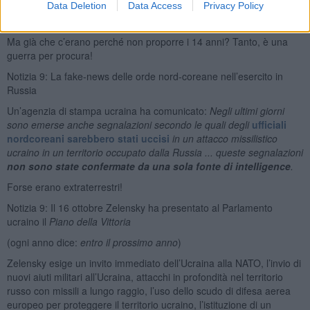
Data Deletion
Data Access
Privacy Policy
Notizia 8: Gli USA insistono perché in Ucraina l’età di arruolamento
nell’esercito si abbassi dai 25 ai 18 anni
Ma già che c’erano perché non proporre i 14 anni? Tanto, è una
guerra per procura!
Notizia 9: La fake-news delle orde nord-coreane nell’esercito in
Russia
Un’agenzia di stampa ucraina ha comunicato:
Negli ultimi giorni
sono emerse anche segnalazioni secondo le quali degli
ufficiali
nordcoreani sarebbero stati uccisi
in un attacco missilistico
ucraino in un territorio occupato dalla Russia ... queste segnalazioni
non sono state confermate da una sola fonte di intelligence
.
Forse erano extraterrestri!
Notizia 9: Il 16 ottobre Zelensky ha presentato al Parlamento
ucraino il
Piano della Vittoria
(ogni anno dice:
entro il prossimo anno
)
Zelensky esige un invito immediato dell’Ucraina alla NATO, l’invio di
nuovi aiuti militari all’Ucraina, attacchi in profondità nel territorio
russo con missili a lungo raggio, l’uso dello scudo di difesa aerea
europeo per proteggere il territorio ucraino, l’istituzione di un