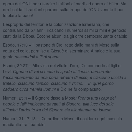
opera dell’ONU per risarcire i milioni di morti ad opera di Hitler. Ma
ora i soldati israeliani sparano sulle truppe dell’ONU venute lì per
tutelare la pace!
L’esproprio dei territori e la colonizzazione israeliana, che
continuano da 57 anni, ricalcano i numerosissimi crimini e genocidi
citati dalla Bibbia. Eccone alcuni tra gli oltre centocinquanta citabili:
Esodo, 17:13 – Il bastone di Dio, retto dalle mani di Mosè sulla
vetta del colle, permise a Giosuè di sterminare Amalec e la sua
gente
passandoli a fil di spada.
Esodo, 32:27 – Alla vista del vitello d’oro, Dio comandò ai figli di
Levi
: Ognuno di voi si metta la spada al fianco; percorrete
l’accampamento da una porta all’altra di esso, e ciascuno uccida il
fratello, ciascuno l’amico, ciascuno il vicino. – In quel giorno
caddero circa tremila uomini
e Dio ne fu compiaciuto
.
Numeri, 25:4 – Il Signore disse a Mosè
: Prendi tutti i capi del
popolo e falli impiccare davanti al Signore, alla luce del sole,
affinché l’ardente ira del Signore sia allontanata da Israele.
Numeri, 31:17-18 – Dio ordinò a Mosè di uccidere ogni maschio
madianita tra i bambini
.