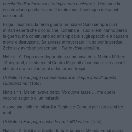
pacchetto di deterrenza strategica non nucleare
in Ucraina e la
ricostruzione postbellica dell’Ucraina con il sostegno dei paesi
occidentali.
Esige, insomma, la terza guerra mondiale! Sono sempre più i
militari esperti che dicono che l’Ucraina e i suoi alleati hanno perso
la guerra, ma continuano ad arrampicarsi sugli specchi e a causare
morte e distruzione. Se avesse attraversato il lutto per la perdita,
Zelensky avrebbe presentato il
Piano della sconfitta
.
Notizia 10: Dopo aver deportato su una nave della Marina Militare
16 migranti, allo sbarco al Centro Migranti albanese ci si è accorti
che due erano minorenni e due erano
fragili
(A Meloni)
E io pago i cinque miliardi in cinque anni di questa
Guantanamo!
(Totò)
Notizia 11: Meloni aveva detto:
No nuove tasse …
ma quelle
vecchie salgono di un miliardo
e sono stati tolti tre miliardi a Regioni e Comuni per i prossimi tre
anni
(A Meloni)
E io pago anche le armi all’Ucraina!
(Totò)
Notizia 12: Soldi alla Sanità: tutte le bugie di Meloni. Fondi scarsi,