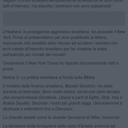
tutti di Hamas
), ma stavolta i testimoni non sono palestinesi!
L’Hasbara, la propaganda aggressiva israeliana, ha accusato il New
York Times di antisemitismo per aver pubblicato la lettera,
insinuando che sarebbe stato Hamas
ad uccidere i bambini con
armi rubate all’esercito israeliano per far ricadere la colpa
sull’
esercito più morale del mondo
!
Ovviamente il New York Times ha risposto documentando fatti e
prove.
Notizia 2: La politica israeliana si fonda sulla Bibbia
Il ministro delle finanze israeliano, Bezalel Smotrich, ha detto
durante un'intervista:
Sono molto chiaro: vorrei uno stato ebraico
che comprendesse Giordania, Libano e parti di Egitto, Siria, Iraq e
Arabia Saudita. Secondo i nostri più grandi saggi, Gerusalemme è
destinata a estendersi fino a Damasco.
La
Grande Israele
come la
Grande Germania
di Hitler, insomma!
La decisione della fondazione dello stato d’Israele avvenne ad