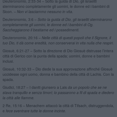
Deuteronomio, 2:33-34 – Sotto la guida di Dio, gli israeliti
sterminarono completamente gli uomini, le donne ed i bambini di
Sicon.
– Non vi lasciammo nessuno in vita.
Deuteronomio, 3:6 –
Sotto la guida di Dio, gli israeliti sterminarono
completamente gli uomini, le donne ed i bambini di Og.
Saccheggiarono il bestiame ed i possedimenti.
Deuteronomio, 20:16 –
Nelle città di questi popoli che il Signore, il
tuo Dio, ti dà come eredità, non conserverai in vita nulla che respiri.
Giosuè, 6:21-27 – Sotto la direzione di Dio Giosuè distrusse l’intera
città di Gerico con la punta della spada; uomini, donne e bambini
inclusi.
Giosuè, 10:32-33 – Dio diede la sua approvazione affinché Giosuè
uccidesse ogni uomo, donna e bambino della città di Lachis. Con la
spada.
Giudici, 18:27 – I daniti giunsero a Lais
da un popolo che se ne
stava tranquillo e senza timori; lo passarono a fil di spada e diedero
la città alle fiamme.
2 Re, 15:16 – Menachem attaccò la città di Tifsach, distruggendola,
e
fece sventrare tutte le donne incinte
.