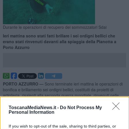
Durante le operazioni di recupero dei sommozzatori Sdai
Ieri mattina sono stati fatti brillare i sei ordigni bellici che
erano stati rinvenuti davanti alla spiaggia della Pianotta a
Porto Azzurro
PORTO AZZURRO —
Sono terminate ieri mattina le operazioni di
bonifica e brillamento sei ordigni bellici, costituiti da proietti di
artiglieria, risalenti alla seconda guerra mondiale, rinvenuti nelle
acque davanti alla spiaggia de “La Pianotta” nel Comune di Porto
Azzurro.
ToscanaMediaNews.it -
Do Not Process My
Personal Information
I residuati bellici, come spiegano con una nota dalla Capitaneria di
porto di Portoferraio, individuati anche grazie alle segnalazioni di
If you wish to opt-out of the sale, sharing to third parties, or
subacquei locali, si trovavano a moderata distanza dalla riva,