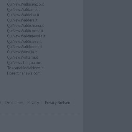
QuiNewsValbisenzio.it
QuiNewsValdarno.it
QuiNewsValdelsa.it
QuiNewsValdera.it
QuiNewsValdichiana.it
QuiNewsValdicornia.it
QuiNewsValdinievole.it
QuiNewsValdisieve.it
QuiNewsValtiberina.it
QuiNewsVersilia.it
QuiNewsVolterra.it
QuiNewsTango.com
ToscanaMediaNews.it
Fiorentinanews.com
e
|
Disclaimer
|
Privacy
|
Privacy Nielsen
|