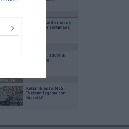
ttualità
Il grande caldo non dà
tregua, fine settimana
rovente
ttualità
Iren sale al 100% di
Etambiente
ttualità
Retiambiente, M5S:
"Nessun legame con
Giacetti"