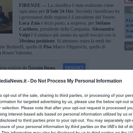
FIRENZE —
La classifica è stata realizzata come
Q
ogni anno per
Il Sole 24 Ore
. Secondo classificato tra
i governatori delle regioni è il presidente del Veneto
A L
Luca Zaia
e terzo posto, a sorpresa, per
Stefano
di 
Carldoro
, presidente della Campania.
Alessandro
Scar
Volpi
è il sindaco più amato tra quelli toscani con la
con 
18esima posizione
. Si attestano sopra la metà dei
QUI
e Bertinelli, quello di
Pisa
Marco Filippeschi, quello di
a
Bruno Valentini.
Q
ediaNews.it -
Do Not Process My Personal Information
oscana iscriviti alla
Newsletter QUInews - ToscanaMedia.
to opt-out of the sale, sharing to third parties, or processing of your per
amente nella tua casella di posta.
formation for targeted advertising by us, please use the below opt-out s
Ult
r selection. Please note that after your opt-out request is processed y
C
eing interest-based ads based on personal information utilized by us or
disclosed to third parties prior to your opt-out. You may separately opt-
losure of your personal information by third parties on the IAB’s list of
. This information may also be disclosed by us to third parties on the
IA