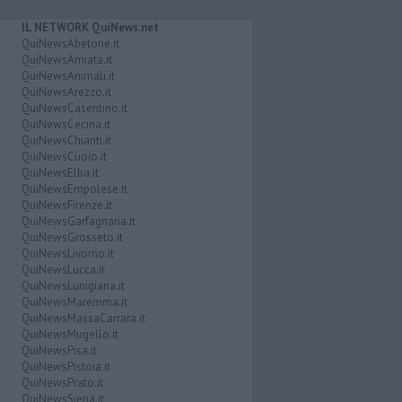
IL NETWORK QuiNews.net
QuiNewsAbetone.it
QuiNewsAmiata.it
QuiNewsAnimali.it
QuiNewsArezzo.it
QuiNewsCasentino.it
QuiNewsCecina.it
QuiNewsChianti.it
QuiNewsCuoio.it
QuiNewsElba.it
QuiNewsEmpolese.it
QuiNewsFirenze.it
QuiNewsGarfagnana.it
QuiNewsGrosseto.it
QuiNewsLivorno.it
QuiNewsLucca.it
QuiNewsLunigiana.it
QuiNewsMaremma.it
QuiNewsMassaCarrara.it
QuiNewsMugello.it
QuiNewsPisa.it
QuiNewsPistoia.it
QuiNewsPrato.it
QuiNewsSiena.it