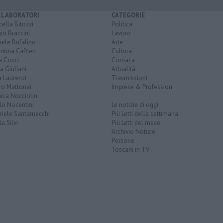
LLABORATORI
CATEGORIE
ella Bitozzi
Politica
io Braccini
Lavoro
hele Bufalino
Arte
ntina Caffieri
Cultura
a Cosci
Cronaca
a Giuliani
Attualità
 Laurenzi
Trasmissioni
ro Mattonai
Imprese & Professioni
ica Nocciolini
lo Nocentini
Le notizie di oggi
iele Santarnecchi
Più Letti della settimana
a Silvi
Più Letti del mese
Archivio Notizie
Persone
Toscani in TV