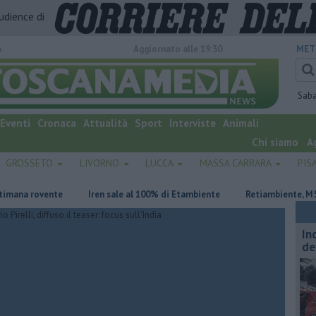
audience di
o
Aggiornato alle 19:30
MET
Sab
Eventi
Cronaca
Attualità
Sport
Interviste
Animali
Chi siamo
A
GROSSETO
LIVORNO
LUCCA
MASSA CARRARA
PIS
a rovente
Iren sale al 100% di Etambiente
Retiambiente, M5S: "Nes
In
de