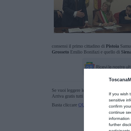
consensi il primo cittadino di
Pistoia
Samuel
Grosseto
Emilio Bonifazi e quello di
Sien
ToscanaM
Se vuoi leggere le notizie principali della T
If you wish 
Arriva gratis tutti i giorni alle 20:00 dirett
sensitive in
Basta cliccare
QUI
confirm you
continue se
information 
further disc
participants