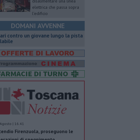
disalimentare una linea
elettrica che passa sopra
l’edificio
DOMANI AVVENNE
ari contro un giovane lungo la pista
clabile
Agosto | 16.41
cendio Firenzuola, proseguono le
erazioni di spegnimento