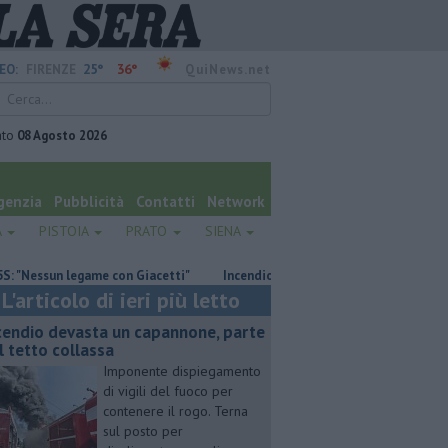
25°
36°
EO:
FIRENZE
QuiNews.net
ato
08 Agosto 2026
genzia
Pubblicità
Contatti
Network
A
PISTOIA
PRATO
SIENA
sun legame con Giacetti"
Incendio devasta un capannone, parte del tet
L'articolo di ieri più letto
cendio devasta un capannone, parte
l tetto collassa
Imponente dispiegamento
di vigili del fuoco per
contenere il rogo. Terna
sul posto per