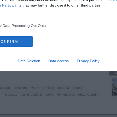
Participants
that may further disclose it to other third parties.
A
l Data Processing Opt Outs
CONFIRM
A
Servizio Video
Data Deletion
Data Access
Privacy Policy
A
uca zaia
campania
volpe
sindaco
toscana
pistoia
i
grosseto
emilio bonifazi
siena
domenico benedetti valentini