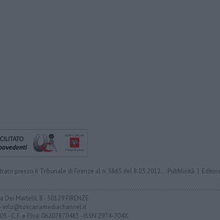
trato presso il Tribunale di Firenze al n. 5865 del 8.03.2012.
Pubblicità
|
Editor
ia Dei Martelli, 8 - 50129 FIRENZE
- info@toscanamediachannel.it
05 - C.F. e P.Iva: 06207870483 - ISSN 2974-704X