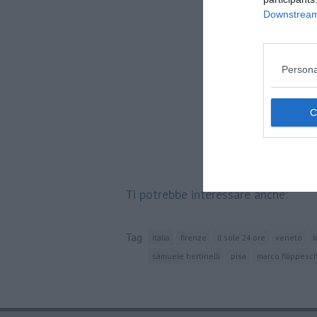
Downstream 
Persona
Ti potrebbe interessare anche:
Tag
italia
firenze
il sole 24 ore
veneto
l
samuele bertinelli
pisa
marco filippesch