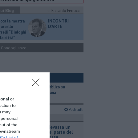
ui Blog
di Riccardo Ferrucci
INCONTRI
ucca la mostra
D'ARTE
Marcello
selli “Dialoghi
la città"
Condoglianze
ui Ambiente
​Il trasporto pubblico su
gomma in Toscana
sonal or
ection to
imi articoli
Vedi tutti
ou may
ronaca
 personal
out of the
Incendio devasta un
 downstream
capannone, parte del
tetto collassa
B’s List of