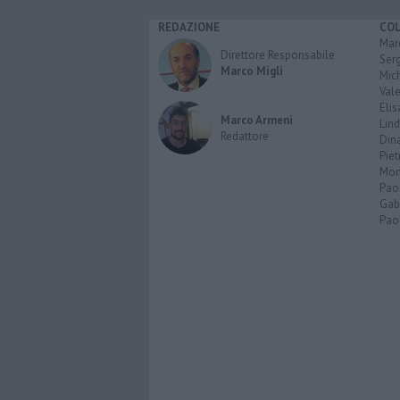
REDAZIONE
CO
Marc
Direttore Responsabile
Serg
Marco Migli
Mic
Vale
Elis
Marco Armeni
Lind
Redattore
Dina
Piet
Mon
Pao
Gabr
Paol