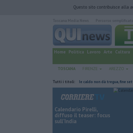
Questo sito contribuisce alla 
Toscana Media News
Percorso semplificat
quotidiano online.
Home
Politica
Lavoro
Arte
Cultura
TOSCANA
FIRENZE
AREZZO
 parte del tetto collassa
Tutti i titoli:
Il grande caldo non dà tregua, fine settiman
Calendario Pirelli,
diffuso il teaser: focus
sull'India