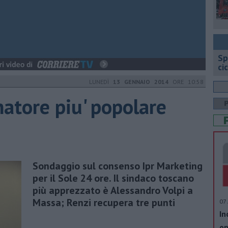
Sp
ci
LUNEDÌ
13 GENNAIO 2014
ORE 10:58
rnatore piu' popolare
Sondaggio sul consenso Ipr Marketing
per il Sole 24 ore. Il sindaco toscano
più apprezzato è Alessandro Volpi a
Massa; Renzi recupera tre punti
07 
In
op