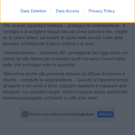
intenso è quindi importante reintegrare adeguatamente i liquidi e
rivolgersi al proprio medico in caso di variazioni della pressione
Data Deletion
Data Access
Privacy Policy
arteriosa o malesseri”.
“Per quanto riguarda il vestiario – prosegue la vicepresidente - il
consiglio è di scegliere tessuti naturali come cotone e lino, meglio
se di colore chiaro, ed evitare di uscire nelle ore più calde della
giornata, privilegiando il primo mattino o la sera”.
“Importantissimo – sottolinea Alti - proteggersi dai raggi solari con
creme ad alto fattore per prevenire quelli che sono i tumori della
pelle, che purtroppo sono in aumento”.
“Attenzione anche alla presenza sempre più diffusa di zanzare e
zecche – conclude la vicepresidente -. Quando si trascorre tempo
all’aperto o nel verde è bene utilizzare repellenti e indossare abiti
adeguati, con pantaloni lunghi, calzini e scarpe chiuse soprattutto
durante passeggiate nei boschi o nelle aree verdi”.