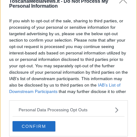
ToscanaMediaNews.it -
Do Not Process My
Personal Information
Le previsioni indicano per oggi una temperatura massima percepita
If you wish to opt-out of the sale, sharing to third parties, or
fino a 33 gradi, tra domani e giovedì, questa salirà ulteriormente
processing of your personal or sensitive information for
arrivando a toccare 34 gradi mercoledì e 35 giovedì.
targeted advertising by us, please use the below opt-out
Ieri -nel primo giorno di allerta per il caldo- la temperatura massima
section to confirm your selection. Please note that after your
rilevata a Firenze è stata di 34.6, registrata alle 14,45 (ora solare)
opt-out request is processed you may continue seeing
alla stazione di Firenze-Orto Botanico.
interest-based ads based on personal information utilized by
us or personal information disclosed to third parties prior to
I consigli dell'Ordine dei medici di Firenze
your opt-out. You may separately opt-out of the further
“Con l’arrivo delle prime ondate di caldo - spiega la vicepresidente
disclosure of your personal information by third parties on the
dell’Ordine dei Medici e Chirurghi Odontroiatri della Provincia di
IAB’s list of downstream participants. This information may
Firenze
Elisabetta Alti -
è importantissimo cambiare le proprie
also be disclosed by us to third parties on the
IAB’s List of
abitudini quotidiane: evitare cibi pesanti e sughi elaborati,
Downstream Participants
that may further disclose it to other
preferendo frutta e verdura fresca e ricca di acqua. Fondamentale
third parties.
mantenere una corretta idratazione bevendo molta acqua, succhi di
frutta, tè e bevande fresche”.
Personal Data Processing Opt Outs
“Con l’arrivo della stagione calda – aggiunge Alti - particolare
attenzione va poi riservata a chi assume farmaci diuretici, terapie
CONFIRM
anti-ipertensive o cure ormonali, perché possono favorire una
riduzione della quota idrica dell’organismo. In presenza di caldo