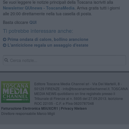
Se vuoi leggere le notizie principali della Toscana iscriviti alla
Newsletter QUInews - ToscanaMedia.
Arriva gratis tutti i giorni
alle 20:00 direttamente nella tua casella di posta.
Basta cliccare
QUI
Ti potrebbe interessare anche:
Prima ondata di calore, bollino arancione
L'anticiclone regala un assaggio d'estate
Editore Toscana Media Channel srl - Via Dei Martelli, 8 -
50129 FIRENZE - info@toscanamediachannel.it. TOSCANA
MEDIA NEWS quotidiano on line registrato presso il
Tribunale di Firenze al n. 5935 del 27.09.2013. Iscrizione
ROC 22105 - C.F. e P.Iva 0620787048
Fatturazione Elettronica M5UXCR1 |
Privacy Nielsen
Direttore responsabile Marco Migli