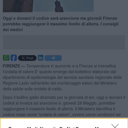
Oggi e domani il codice sarà arancione ma giovedì Firenze
potrebbe raggiungere il massimo livello di allerta. I consigli
dei medici
FIRENZE —
Temperature in aumento e a Firenze si intensifica
l’ondata di calore.E' quanto emerge dal bollettino elaborato dal
dipartimento di epidemiologia del servizio sanitario regionale della
Regione Lazio nell'ambito del monitoraggio estivo del Ministero
della salute sulle ondate di caldo.
Dopo il bollino giallo diramato per la giornata di ieri, oggi e domani il
codice si innalza ad arancione e, giovedì 28 Maggio, potrebbe
raggiungere il massimo livello di allerta. Il Ministero identifica il
codice rosso come "ondata di calore", ovvero come condizioni ad
elevato rischio che persistono per 3 o più giorni consecutivi.