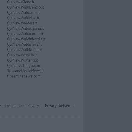
QuiNewsSiena.it
QuiNewsValbisenzio.it
QuiNewsValdarno.it
QuiNewsValdelsa.it
QuiNewsValdera.it
QuiNewsValdichiana.it
QuiNewsValdicornia.it
QuiNewsValdinievole.it
QuiNewsValdisieve.it
QuiNewsValtiberina.it
QuiNewsVersilia.it
QuiNewsVolterra.it
QuiNewsTango.com
ToscanaMediaNews.it
Fiorentinanews.com
e
|
Disclaimer
|
Privacy
|
Privacy Nielsen
|