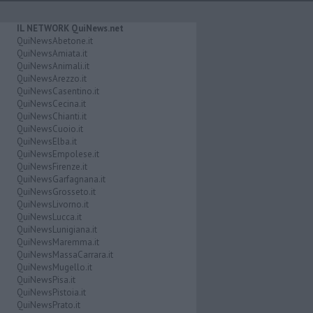
IL NETWORK QuiNews.net
QuiNewsAbetone.it
QuiNewsAmiata.it
QuiNewsAnimali.it
QuiNewsArezzo.it
QuiNewsCasentino.it
QuiNewsCecina.it
QuiNewsChianti.it
QuiNewsCuoio.it
QuiNewsElba.it
QuiNewsEmpolese.it
QuiNewsFirenze.it
QuiNewsGarfagnana.it
QuiNewsGrosseto.it
QuiNewsLivorno.it
QuiNewsLucca.it
QuiNewsLunigiana.it
QuiNewsMaremma.it
QuiNewsMassaCarrara.it
QuiNewsMugello.it
QuiNewsPisa.it
QuiNewsPistoia.it
QuiNewsPrato.it