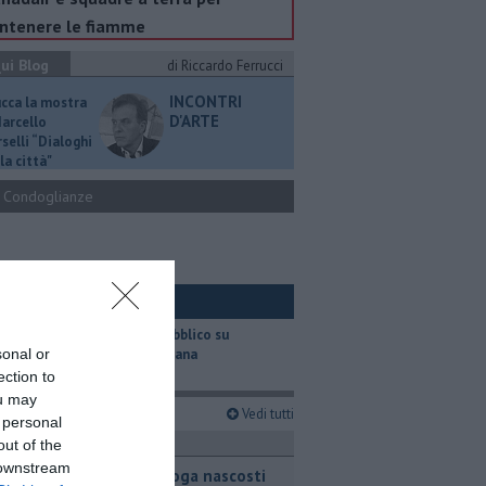
ntenere le fiamme
ui Blog
di Riccardo Ferrucci
INCONTRI
ucca la mostra
D'ARTE
Marcello
selli “Dialoghi
la città"
Condoglianze
ui Ambiente
​Il trasporto pubblico su
sonal or
gomma in Toscana
ection to
ou may
imi articoli
Vedi tutti
 personal
ronaca
out of the
 downstream
Chili di droga nascosti