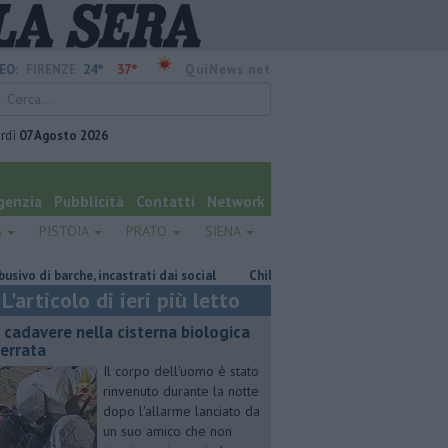
24°
37°
EO:
FIRENZE
QuiNews.net
rdì
07 Agosto 2026
genzia
Pubblicità
Contatti
Network
A
PISTOIA
PRATO
SIENA
 barche, incastrati dai social
Chili di droga nascosti nel frigo del vicin
L'articolo di ieri più letto
 cadavere nella cisterna biologica
terrata
Il corpo dell'uomo è stato
rinvenuto durante la notte
dopo l'allarme lanciato da
un suo amico che non