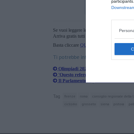
participants
Downstream 
Se vuoi leggere le notizie principali della T
Persona
Arriva gratis tutti i giorni alle 20:00 dirett
Basta cliccare
QUI
Ti potrebbe interessare anche:
Olimpiadi 2024, la Toscana verso la 
'Questo referendum si vince e si vince
Il Parlamento degli studenti lancia F
Tag
firenze
roma
consiglio regionale della 
ciclismo
grosseto
siena
pistoia
pal