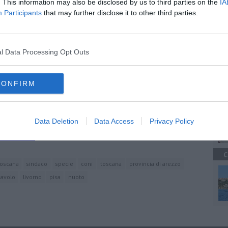
. This information may also be disclosed by us to third parties on the
IA
Participants
that may further disclose it to other third parties.
C
oscana iscriviti alla
Newsletter QUInews - ToscanaMedia.
l Data Processing Opt Outs
amente nella tua casella di posta.
CONFIRM
A
candidatura
Data Deletion
Data Access
Privacy Policy
 bene'
irenze 2024
C
toscana
sindaco
specie
coni
toscana
provincia di arezzo
lavolo
livorno
pisa
nuoto