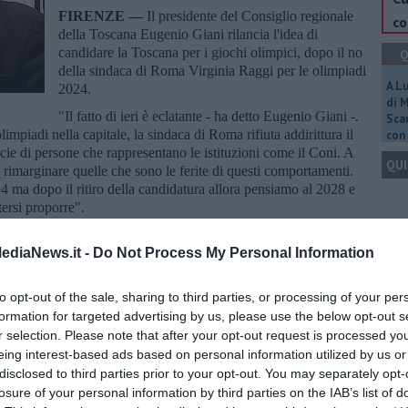
FIRENZE —
Il presidente del Consiglio regionale
co
della Toscana Eugenio Giani rilancia l'idea di
candidare la Toscana per i giochi olimpici, dopo il no
Q
della sindaca di Roma Virginia Raggi per le olimpiadi
A L
2024.
di 
"Il fatto di ieri è eclatante - ha detto Eugenio Giani -.
Scar
impiadi nella capitale, la sindaca di Roma rifiuta addirittura il
con 
pecie di persone che rappresentano le istituzioni come il Coni. A
QUI
rimarginare quelle che sono le ferite di questi comportamenti.
 ma dopo il ritiro della candidatura allora pensiamo al 2028 e
tersi proporre".
iani, "Permetterebbe di pensare a una competizione in una
Q
ediaNews.it -
Do Not Process My Personal Information
.
Consiglio regionale, "La provincia di
Arezzo
potrebbe ospitare il
to opt-out of the sale, sharing to third parties, or processing of your per
are,
Siena
il basket,
Pistoia
la pallavolo, mentre a
Livorn
o si
formation for targeted advertising by us, please use the below opt-out s
o, e a
Pisa
il nuoto".
r selection. Please note that after your opt-out request is processed y
Ult
non ci sarebbe bisogno di nuove costruzione ma semplicemente
eing interest-based ads based on personal information utilized by us or
me alla realizzazione di alcune infrastrutture attese da anni per
C
disclosed to third parties prior to your opt-out. You may separately opt-
losure of your personal information by third parties on the IAB’s list of