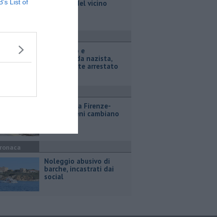
B’s List of
nel frigo del vicino
ronaca
Terrorismo e
propaganda nazista,
adolescente arrestato
ttualità
Lavori sulla Firenze-
Roma, i treni cambiano
orario
ronaca
Noleggio abusivo di
barche, incastrati dai
social