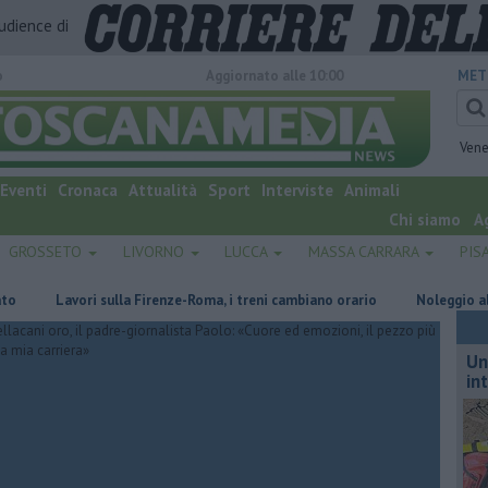
audience di
o
Aggiornato alle 10:00
MET
Vene
Eventi
Cronaca
Attualità
Sport
Interviste
Animali
Chi siamo
A
GROSSETO
LIVORNO
LUCCA
MASSA CARRARA
PIS
Lavori sulla Firenze-Roma, i treni cambiano orario
Noleggio abusivo di
Un
in