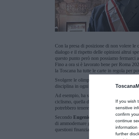
Con la presa di posizione di non volere le ol
dialogo e il rispetto delle opinioni altrui s
questo punto però non possiamo fermarci a 
Fino a ora si è lavorato bene per Roma 2024
la Toscana ha tutte le carte in regola per po
Svolgere le olimpiadi nel 2028, secondo G
ToscanaM
disciplina in ogni provincia della Toscana"
Ad esempio, ha spiegato il presidente del 
If you wish 
ciclismo, quella di
Grosseto
gli sport di m
sensitive in
potrebbero tenere gli sport di combattiment
confirm you
Secondo
Eugenio
Giani
"In
Toscana
poi 
continue se
di ammodernare gli impianti esistenti, insie
information 
questioni finanziariei]]]".
further disc