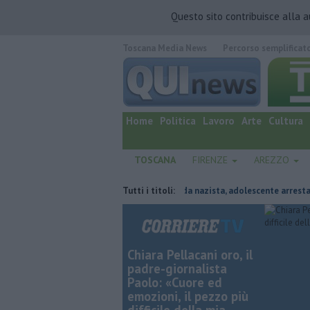
Questo sito contribuisce alla 
Toscana Media News
Percorso semplificat
quotidiano online.
Home
Politica
Lavoro
Arte
Cultura
TOSCANA
FIRENZE
AREZZO
el vicino
Terrorismo e propaganda nazista, adolescente arrestato
Tutti i titoli:
Chiara Pellacani oro, il
padre-giornalista
Paolo: «Cuore ed
emozioni, il pezzo più