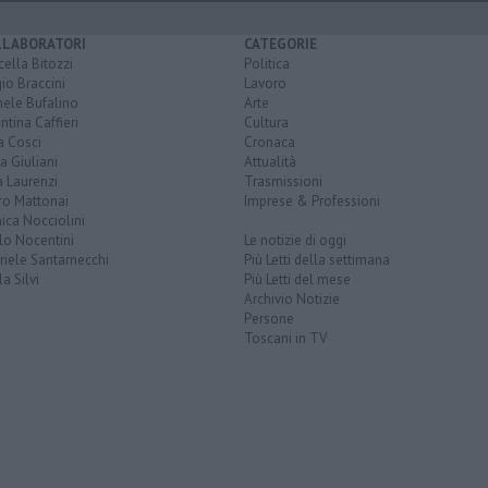
LLABORATORI
CATEGORIE
ella Bitozzi
Politica
io Braccini
Lavoro
hele Bufalino
Arte
ntina Caffieri
Cultura
a Cosci
Cronaca
a Giuliani
Attualità
 Laurenzi
Trasmissioni
ro Mattonai
Imprese & Professioni
ica Nocciolini
lo Nocentini
Le notizie di oggi
iele Santarnecchi
Più Letti della settimana
a Silvi
Più Letti del mese
Archivio Notizie
Persone
Toscani in TV