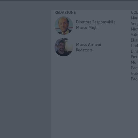
REDAZIONE
CO
Marc
Direttore Responsabile
Serg
Marco Migli
Mic
Vale
Elis
Marco Armeni
Lind
Redattore
Dina
Piet
Mon
Pao
Gabr
Paol