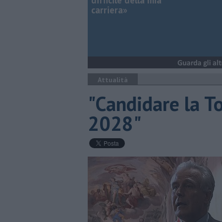
difficile della mia
carriera»
Attualità
"Candidare la T
2028"