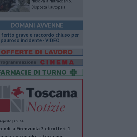
riusciva a rintracciarlo.
Disposta l'autopsia
DOMANI AVVENNE
 ferito grave e raccordo chiuso per
 pauroso incidente - VIDEO
Agosto | 09.24
cendi, a Firenzuola 2 elicotteri, 1
nadair e squadre a terra per