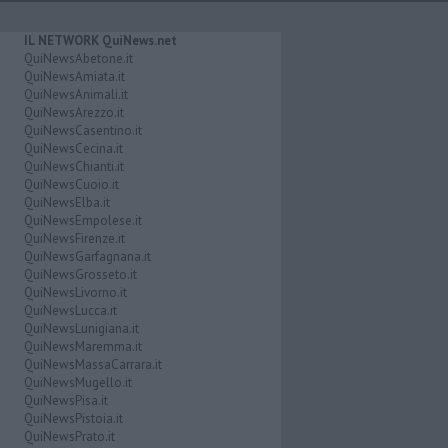
IL NETWORK QuiNews.net
QuiNewsAbetone.it
QuiNewsAmiata.it
QuiNewsAnimali.it
QuiNewsArezzo.it
QuiNewsCasentino.it
QuiNewsCecina.it
QuiNewsChianti.it
QuiNewsCuoio.it
QuiNewsElba.it
QuiNewsEmpolese.it
QuiNewsFirenze.it
QuiNewsGarfagnana.it
QuiNewsGrosseto.it
QuiNewsLivorno.it
QuiNewsLucca.it
QuiNewsLunigiana.it
QuiNewsMaremma.it
QuiNewsMassaCarrara.it
QuiNewsMugello.it
QuiNewsPisa.it
QuiNewsPistoia.it
QuiNewsPrato.it