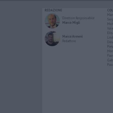
REDAZIONE
CO
Marc
Direttore Responsabile
Serg
Marco Migli
Mic
Vale
Elis
Marco Armeni
Lind
Redattore
Dina
Piet
Mon
Pao
Gabr
Paol