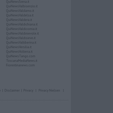
QuiNewsSiena.it
QuiNewsValbisenzio.it
QuiNewsValdarno.it
QuiNewsValdelsa.it
QuiNewsValdera.it
QuiNewsValdichiana.it
QuiNewsValdicornia.it
QuiNewsValdinievole.it
QuiNewsValdisieve.it
QuiNewsValtiberina.it
QuiNewsVersilia.it
QuiNewsVolterra.it
QuiNewsTango.com
ToscanaMediaNews.it
Fiorentinanews.com
e
|
Disclaimer
|
Privacy
|
Privacy Nielsen
|