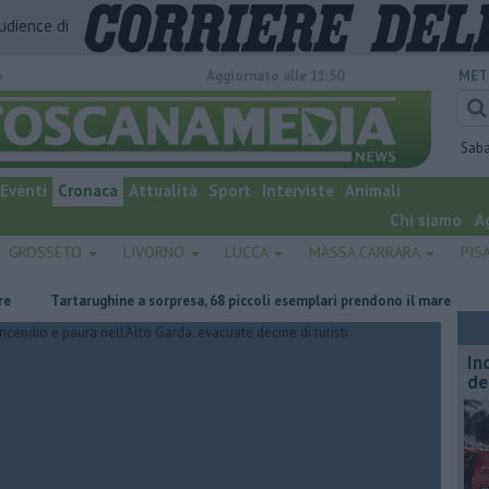
audience di
o
Aggiornato alle 11:50
MET
Sab
Eventi
Cronaca
Attualità
Sport
Interviste
Animali
Chi siamo
A
GROSSETO
LIVORNO
LUCCA
MASSA CARRARA
PIS
Tartarughine a sorpresa, 68 piccoli esemplari prendono il mare
Nuove s
In
de