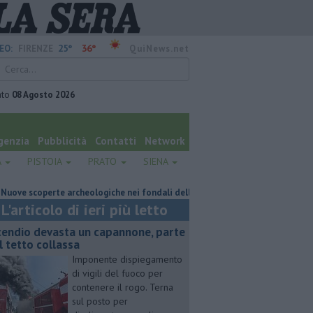
25°
36°
EO:
FIRENZE
QuiNews.net
ato
08 Agosto 2026
genzia
Pubblicità
Contatti
Network
A
PISTOIA
PRATO
SIENA
coperte archeologiche nei fondali dell'Elba
Pick-up precipita per 70 met
L'articolo di ieri più letto
cendio devasta un capannone, parte
l tetto collassa
Imponente dispiegamento
di vigili del fuoco per
contenere il rogo. Terna
sul posto per