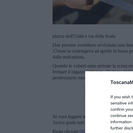
piazza dell'Unità e via della Scala.
Due persone avrebbero avvicinato una donna
17enne la costringeva ad aprirle la borsa p
dalla malcapitata.
Quando le volanti sono arrivate la scena er
fermare il ragazzo, già noto alle forze dell'o
penitenziario minorile di Firenze.
ToscanaM
If you wish 
sensitive in
confirm you
continue se
Se vuoi leggere le notizie principali della T
information 
Arriva gratis tutti i giorni alle 20:00 dirett
further disc
Basta cliccare
QUI