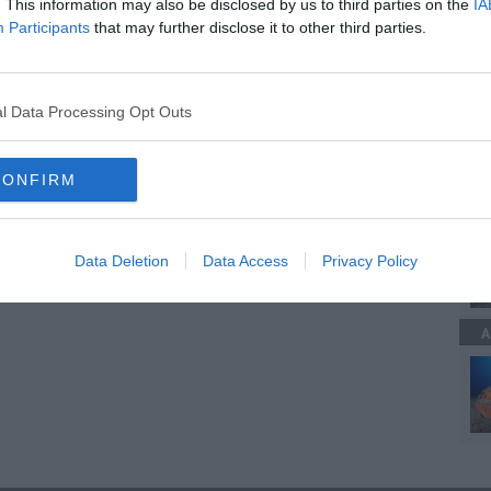
. This information may also be disclosed by us to third parties on the
IA
Participants
that may further disclose it to other third parties.
 coltello
A
isemita
l Data Processing Opt Outs
ntelligenza artificiale
CONFIRM
A
Data Deletion
Data Access
Privacy Policy
A