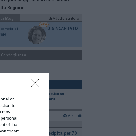
lla Regione
ui Blog
di Adolfo Santoro
DISINCANTATO
esempio di
ismo
Condoglianze
ui Ambiente
​Il trasporto pubblico su
sonal or
gomma in Toscana
ection to
ou may
imi articoli
Vedi tutti
 personal
ronaca
out of the
 downstream
Pick-up precipita per 70