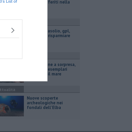
B’s List of
metri, due feriti nella
scarpata
ttualità
​Benzina, gasolio, gpl,
ecco dove risparmiare
ttualità
Tartarughine a sorpresa,
68 piccoli esemplari
prendono il mare
ttualità
Nuove scoperte
archeologiche nei
fondali dell'Elba