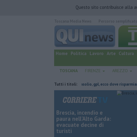
Questo sito contribuisce alla 
Toscana Media News
Percorso semplificat
quotidiano online.
Home
Politica
Lavoro
Arte
Cultura
TOSCANA
FIRENZE
AREZZO
e feriti nella scarpata
​Benzina, gasolio, gpl, ecco dove risparmiare
Tutti i titoli:
Brescia, incendio e
paura nell'Alto Garda:
evacuate decine di
turisti