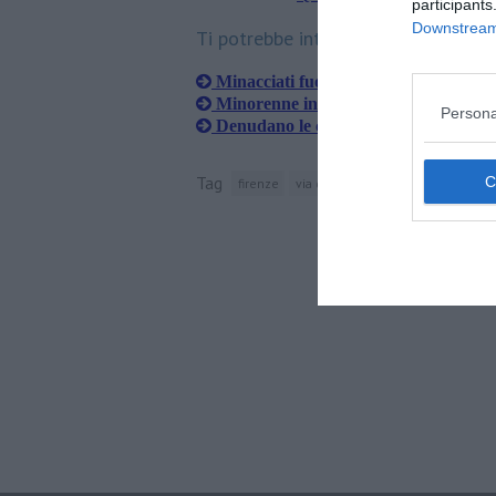
participants
Downstream 
Ti potrebbe interessare anche:
Minacciati fuori dalla discoteca con un
Minorenne indagato per apologia ant
Persona
Denudano le compagne di scuola con l'I
Tag
firenze
via della scala