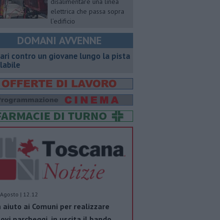
disalimentare una linea
elettrica che passa sopra
l’edificio
DOMANI AVVENNE
ari contro un giovane lungo la pista
clabile
Agosto | 12.12
 aiuto ai Comuni per realizzare
ovi parcheggi, in uscita il bando