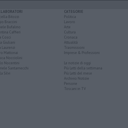
LLABORATORI
CATEGORIE
ella Bitozzi
Politica
io Braccini
Lavoro
hele Bufalino
Arte
ntina Caffieri
Cultura
a Cosci
Cronaca
a Giuliani
Attualità
 Laurenzi
Trasmissioni
ro Mattonai
Imprese & Professioni
ica Nocciolini
lo Nocentini
Le notizie di oggi
iele Santarnecchi
Più Letti della settimana
a Silvi
Più Letti del mese
Archivio Notizie
Persone
Toscani in TV