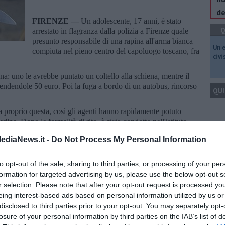
de
FIRENZE —
Un adolescente, 17 anni, è stato
Q
arrestato in flagranza dalla polizia a Firenze quale
presunto responsabile di una rapina all'arma bianca
​Un 
compiuta nel pieno centro del capoluogo toscano, fra
civ
: uno le avrebbe puntato un coltello alla schiena, mentre il
rendendole 50 euro. Poi la fuga a bordo di un autobus, rincorso
QUI
a proprio questa, così gli agenti hanno rapidamente potuto
rdine. Dopo le formalità di rito, è stato condotto nell'istituto
Q
ediaNews.it -
Do Not Process My Personal Information
to opt-out of the sale, sharing to third parties, or processing of your per
formation for targeted advertising by us, please use the below opt-out s
r selection. Please note that after your opt-out request is processed y
Ult
eing interest-based ads based on personal information utilized by us or
oscana iscriviti alla
Newsletter QUInews - ToscanaMedia.
C
disclosed to third parties prior to your opt-out. You may separately opt-
amente nella tua casella di posta.
losure of your personal information by third parties on the IAB’s list of