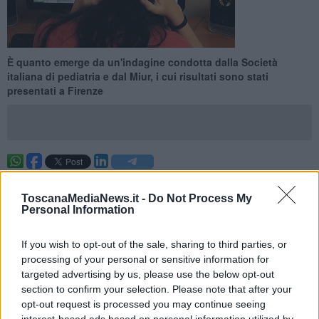
È quanto emerge da un'indagine condotta dalla Società
italiana di pediatria e dal Miur, i cui risultati sono stati
presentati a Firenze
FIRENZE —
Il cyberbullismo sta diventando una piaga: Il 18% dei
ragazzi toscani è stato vittima di almeno un episodio di questo
ToscanaMediaNews.it -
Do Not Process My
genere. È quanto emerge da un'indagine condotta dalla Società
Personal Information
italiana di pediatria e dal Miur, i cui risultati sono stati presentati
questa mattina nel corso del 72/esimo congresso italiano di
If you wish to opt-out of the sale, sharing to third parties, or
pediatria in corso a Firenze.
processing of your personal or sensitive information for
Secondo l'indagine, effettuata su un campione di mille studenti delle
targeted advertising by us, please use the below opt-out
scuole media superiori della regione, l'età media in cui i ragazzi
section to confirm your selection. Please note that after your
hanno ricevuto il primo smartphone è tra gli 11 e i 13 anni, ma il 6%
opt-out request is processed you may continue seeing
lo ha avuto già a 9 anni, il 2% a 8 e l'1% prima dei 7 anni.
interest-based ads based on personal information utilized by