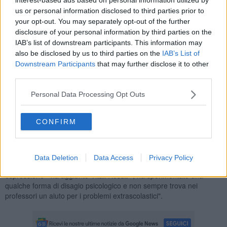
us or personal information disclosed to third parties prior to
your opt-out. You may separately opt-out of the further
disclosure of your personal information by third parties on the
IAB’s list of downstream participants. This information may
Internet è la principale fonte di informazione su temi di attualità, e
circa il 70% dichiara di essere in grado di individuare fonti affidabili.
also be disclosed by us to third parties on the
IAB’s List of
La ricerca ha voluto indagare anche l'opinione degli adolescenti
Downstream Participants
that may further disclose it to other
sulle vaccinazioni. "Oltre il 98% degli intervistati riconosce che si
third parties.
tratta di un'opportunità di salute - spiega Giovanni Vitali Rosati,
presidente della Sip -, dato confermato dalla adesione alla
Personal Data Processing Opt Outs
vaccinazione contro l'Hpv (papilloma virus) che è stata effettuata
nelle femmine nell'88% dei casi".
CONFIRM
Tra gli altri dati significativi emersi: il 30% non ha mai ricevuto
alcuna educazione sessuale dai genitori, e circa il 43% non pratica
attività sportiva.
Data Deletion
Data Access
Privacy Policy
"La maggioranza degli intervistati lamenta di aver poca libertà di
espressione - ha aggiunto Vitali Rosati -, ha sperimentato una
qualche forma di disagio psicologico e non sempre trova nei
professori un aiuto per i problemi extrascolastici".