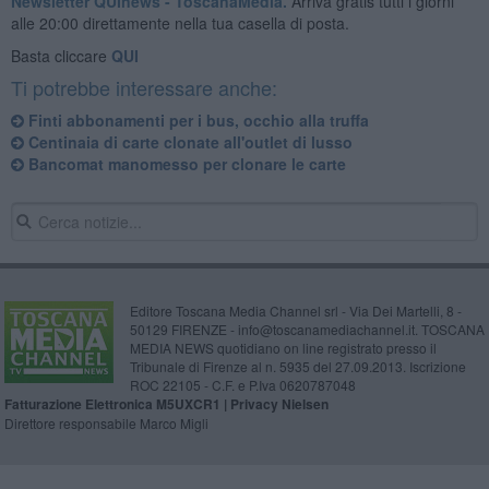
Newsletter QUInews - ToscanaMedia.
Arriva gratis tutti i giorni
alle 20:00 direttamente nella tua casella di posta.
Basta cliccare
QUI
Ti potrebbe interessare anche:
Finti abbonamenti per i bus, occhio alla truffa
Centinaia di carte clonate all'outlet di lusso
Bancomat manomesso per clonare le carte
Editore Toscana Media Channel srl - Via Dei Martelli, 8 -
50129 FIRENZE - info@toscanamediachannel.it. TOSCANA
MEDIA NEWS quotidiano on line registrato presso il
Tribunale di Firenze al n. 5935 del 27.09.2013. Iscrizione
ROC 22105 - C.F. e P.Iva 0620787048
Fatturazione Elettronica M5UXCR1 |
Privacy Nielsen
Direttore responsabile Marco Migli