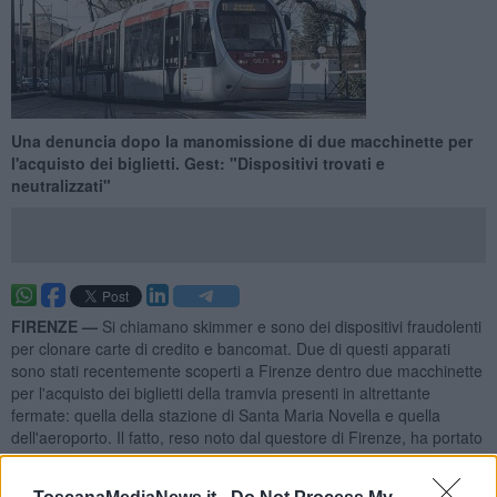
Una denuncia dopo la manomissione di due macchinette per
l'acquisto dei biglietti. Gest: "Dispositivi trovati e
neutralizzati"
FIRENZE —
Si chiamano skimmer e sono dei dispositivi fraudolenti
per clonare carte di credito e bancomat. Due di questi apparati
sono stati recentemente scoperti a Firenze dentro due macchinette
per l'acquisto dei biglietti della tramvia presenti in altrettante
fermate: quella della stazione di Santa Maria Novella e quella
dell'aeroporto. Il fatto, reso noto dal questore di Firenze, ha portato
alla denuncia di un uomo, un altro è stato individuato.
Ricevute le prime segnalazioni di truffa, Gest, l'azienda che