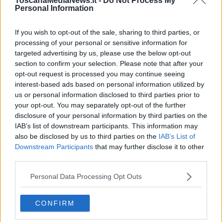
ToscanaMediaNews.it -
Do Not Process My
gestisce la rete tranviaria cittadina, si è subito attivata sporgendo
Personal Information
denuncia. In una nota, l'azienda sottolinea che gli skimmer sono
stati "trovati e neutralizzati".
If you wish to opt-out of the sale, sharing to third parties, or
processing of your personal or sensitive information for
targeted advertising by us, please use the below opt-out
section to confirm your selection. Please note that after your
"La squadra guidata dal Responsabile Infrastrutture Innovazione e
opt-out request is processed you may continue seeing
sviluppo di Gest
Gaetano Zumbo,
- si legge in una nota
interest-based ads based on personal information utilized by
dell'azienda- ha operato le opportune verifiche tecniche e ha posto
us or personal information disclosed to third parties prior to
sotto analisi costante gli apparati manomessi, insieme alle forze
your opt-out. You may separately opt-out of the further
dell’ordine e ai tecnici dell’azienda fornitrice, per accertare il tipo di
disclosure of your personal information by third parties on the
truffa messo in atto e trovare una soluzione per arrestarla. Il
IAB’s list of downstream participants. This information may
sistema messo a punto dai malviventi, oltre che danneggiare i
also be disclosed by us to third parties on the
IAB’s List of
clienti, soprattutto su carte straniere, ha causato decine di migliaia
Downstream Participants
that may further disclose it to other
di euro di danni ad Autolinee Toscane, per la mancata
third parties.
bigliettazione. Secondo quanto emerso dai tecnici e dalle indagini si
tratterebbe di una tecnologia utilizzata probabilmente per la prima
Personal Data Processing Opt Outs
volta in Europa con nuova modalità wireless, e che è stata arginata
grazie a nuovi sistemi tecnologici messi a punto dai tecnici di Gest
unitamente a quelli di Aep".
CONFIRM
L’ad di Gest,
Denis Ratto,
ha espresso soddisfazione per