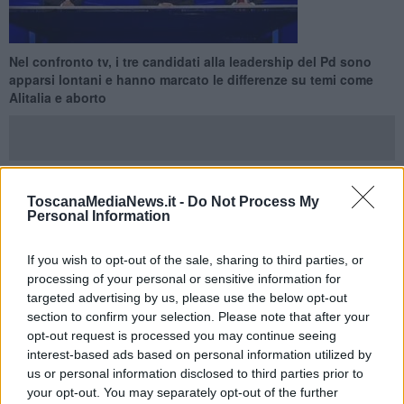
Nel confronto tv, i tre candidati alla leadership del Pd sono
apparsi lontani e hanno marcato le differenze su temi come
Alitalia e aborto
ToscanaMediaNews.it -
Do Not Process My
FIRENZE —
Un'ora è durato il serrato confronto tv su Sky tra
Personal Information
Matteo Renzi, Michele Emiliano e Andrea Orlando, i tre candidati
alla leadership del Pd apparsi lontani e, pur con fair play, hanno
If you wish to opt-out of the sale, sharing to third parties, or
marcato le differenze su temi come la patrimoniale, Alitalia, gli 80
processing of your personal or sensitive information for
euro ma anche sui diritti, come quello all'aborto.
targeted advertising by us, please use the below opt-out
Il dibattito è stato scandito da un countdown da 1 minuto e 30
section to confirm your selection. Please note that after your
secondi al massimo per le risposte dei candidati, con tre possibilità
opt-out request is processed you may continue seeing
di replica da 30 secondi ciascuna, domande incrociate tra i
interest-based ads based on personal information utilized by
candidati e dai supporter degli avversari e appello finale.
us or personal information disclosed to third parties prior to
your opt-out. You may separately opt-out of the further