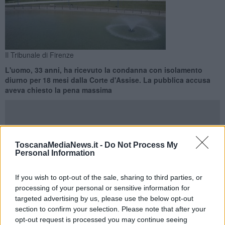
Il Tribunale di Firenze
L'uomo, 33 anni, ha ricevuto la condanna con isolamento
diurno per 18 mesi dalla Corte d'Assise. La pubblica accusa
aveva chiesto la pena massima
ToscanaMediaNews.it -
Do Not Process My
Personal Information
FIRENZE —
Al termine della camera di consiglio di oggi, giovedì 18
Giugno, la
Corte d'Assise
di Firenze, presieduta da Silvia Cipriani,
ha disposto una condanna all'
ergastolo
con isolamento diurno per
If you wish to opt-out of the sale, sharing to third parties, or
18 mesi per Vasile Frumuzache, il vigilante di nazionalità romena di
processing of your personal or sensitive information for
33 anni ritenuto responsabile di omicidio aggravato dai futili
targeted advertising by us, please use the below opt-out
motivi di due sue connazionali, ovvero Ana Maria Andrei di 27 anni
section to confirm your selection. Please note that after your
e Maria Denisa Paun di 30. Esclusa, invece, l'aggravante della
opt-out request is processed you may continue seeing
premeditazione.