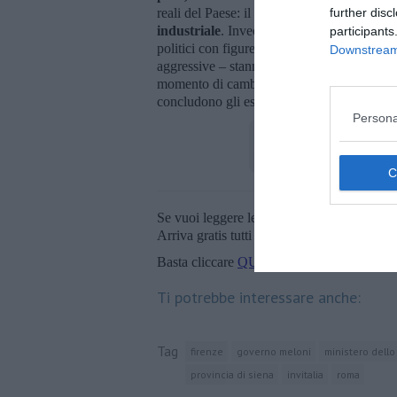
further disc
reali del Paese: il
lavoro
,
la tutela delle i
industriale
. Invece, continua a rincorrere m
participants
politici con figure inquietanti come
Trum
Downstream 
aggressive – stanno danneggiando le esportaz
momento di cambiare rotta, perché
ogni fa
concludono gli esponenti del Movimento 5 
Persona
Se vuoi leggere le notizie principali della T
Arriva gratis tutti i giorni alle 20:00 dirett
Basta cliccare
QUI
Ti potrebbe interessare anche:
Tag
firenze
governo meloni
ministero dell
provincia di siena
invitalia
roma