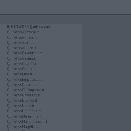
IL NETWORK QuiNews.net
QuiNewsAbetone.it
QuiNewsAmiata.it
QuiNewsAnimali.it
QuiNewsArezzo.it
QuiNewsCasentino.it
QuiNewsCecina.it
QuiNewsChianti.it
QuiNewsCuoio.it
QuiNewsElba.it
QuiNewsEmpolese.it
QuiNewsFirenze.it
QuiNewsGarfagnana.it
QuiNewsGrosseto.it
QuiNewsLivorno.it
QuiNewsLucca.it
QuiNewsLunigiana.it
QuiNewsMaremma.it
QuiNewsMassaCarrara.it
QuiNewsMugello.it