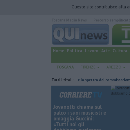
Questo sito contribuisce alla 
Toscana Media News
Percorso semplificat
quotidiano online.
Home
Politica
Lavoro
Arte
Cultura
TOSCANA
FIRENZE
AREZZO
ta
Retiambiente, il dopo Fortini e lo spettro del commissariamento
Tutti i titoli:
Jovanotti chiama sul
palco i suoi musicisti e
omaggia Guccini:
«Tutti noi gli