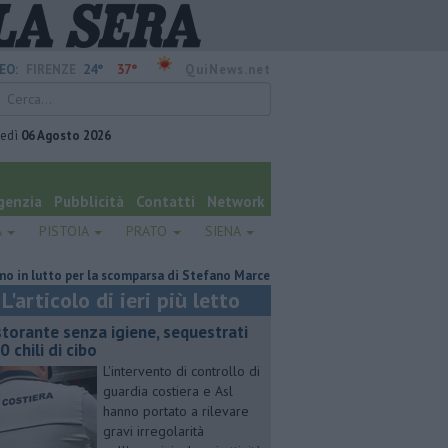
24°
37°
EO:
FIRENZE
QuiNews.net
vedì
06 Agosto 2026
genzia
Pubblicità
Contatti
Network
A
PISTOIA
PRATO
SIENA
to per la scomparsa di Stefano Marcelli
Contagiata da legionella, non c
L'articolo di ieri più letto
storante senza igiene, sequestrati
0 chili di cibo
L'intervento di controllo di
guardia costiera e Asl
hanno portato a rilevare
gravi irregolarità