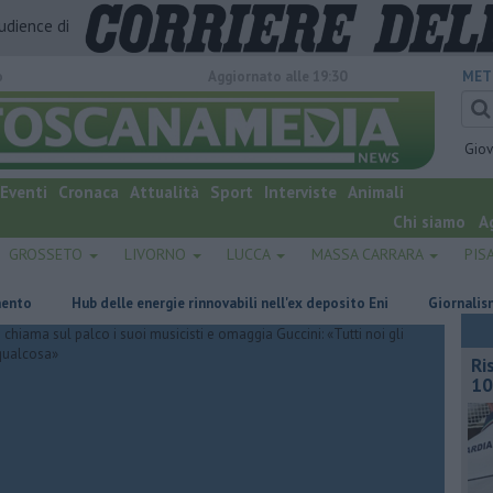
audience di
o
Aggiornato alle 19:30
MET
Gio
Eventi
Cronaca
Attualità
Sport
Interviste
Animali
Chi siamo
A
GROSSETO
LIVORNO
LUCCA
MASSA CARRARA
PIS
Hub delle energie rinnovabili nell'ex deposito Eni
Giornalismo in lut
Ri
10