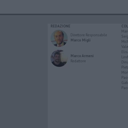
REDAZIONE
CO
Marc
Direttore Responsabile
Serg
Marco Migli
Mic
Vale
Elis
Marco Armeni
Lind
Redattore
Dina
Piet
Mon
Pao
Gabr
Paol