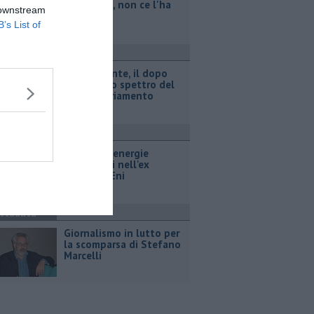
legionella, non ce l'ha
 downstream
fatta
B’s List of
ttualità
Retiambiente, il dopo
Fortini e lo spettro del
commissariamento
ttualità
Hub delle energie
rinnovabili nell'ex
deposito Eni
ttualità
Giornalismo in lutto per
la scomparsa di Stefano
Marcelli