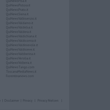
QuiNewsPisa.it
QuiNewsPistoia.it
QuiNewsPrato.it
QuiNewsSiena.it
QuiNewsValbisenzio.it
QuiNewsValdarno.it
QuiNewsValdelsa.it
QuiNewsValdera.it
QuiNewsValdichiana.it
QuiNewsValdicornia.it
QuiNewsValdinievole.it
QuiNewsValdisieve.it
QuiNewsValtiberina.it
QuiNewsVersilia.it
QuiNewsVolterra.it
QuiNewsTango.com
ToscanaMediaNews.it
Fiorentinanews.com
e
|
Disclaimer
|
Privacy
|
Privacy Nielsen
|