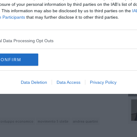
losure of your personal information by third parties on the IAB’s list of
mprese
,
la coesione sociale
e un vero
piano per il rilancio
odelli pericolosi e lontani dalla nostra realtà, stringendo legami
. This information may also be disclosed by us to third parties on the
IA
p
e
Musk
, le cui scelte – dai dazi alle politiche industriali
Participants
that may further disclose it to other third parties.
ioni italiane e mettendo in crisi interi comparti produttivi. È il
A
bbrica salvata è un pezzo di futuro che resta nel Paese
”
Stelle.
l Data Processing Opt Outs
A
CONFIRM
oscana iscriviti alla
Newsletter QUInews - ToscanaMedia.
amente nella tua casella di posta.
Data Deletion
Data Access
Privacy Policy
A
o sviluppo economico
movimento 5 stelle
andrea quartini