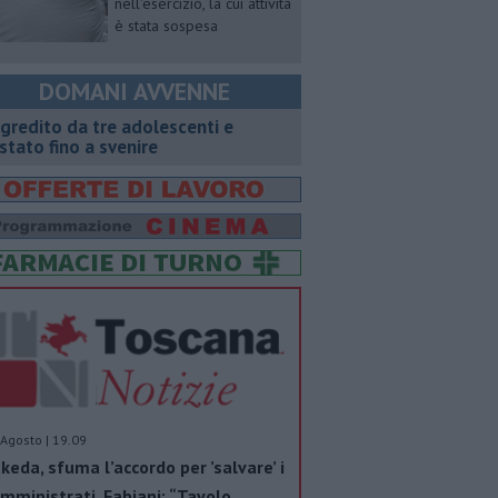
nell'esercizio, la cui attività
è stata sospesa
DOMANI AVVENNE
gredito da tre adolescenti e
stato fino a svenire
Agosto | 19.09
keda, sfuma l’accordo per ’salvare’ i
mministrati. Fabiani: “Tavolo