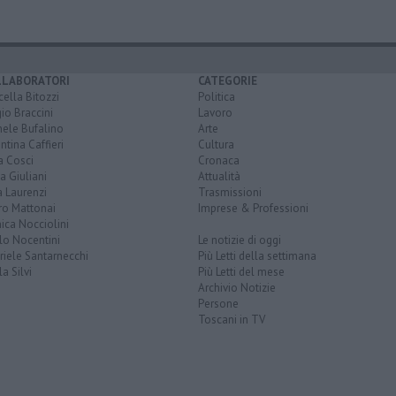
LLABORATORI
CATEGORIE
ella Bitozzi
Politica
io Braccini
Lavoro
hele Bufalino
Arte
ntina Caffieri
Cultura
a Cosci
Cronaca
a Giuliani
Attualità
 Laurenzi
Trasmissioni
ro Mattonai
Imprese & Professioni
ica Nocciolini
lo Nocentini
Le notizie di oggi
iele Santarnecchi
Più Letti della settimana
a Silvi
Più Letti del mese
Archivio Notizie
Persone
Toscani in TV