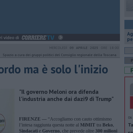
Ag
pe
MERCOLEDÌ
09 APRILE 2025
ORE 18:00
Spazio a cura dei gruppi politici del Consiglio regionale della Toscana
ordo ma è solo l'inizio
"Il governo Meloni ora difenda
l'industria anche dai dazi9 di Trump"
06 
FIRENZE —
“Accogliamo con cauto ottimismo
Ta
l’intesa raggiunta questa notte al
MiMIT
tra
Beko
,
Sindacati
e
Governo
, che prevede oltre
300 milioni
so