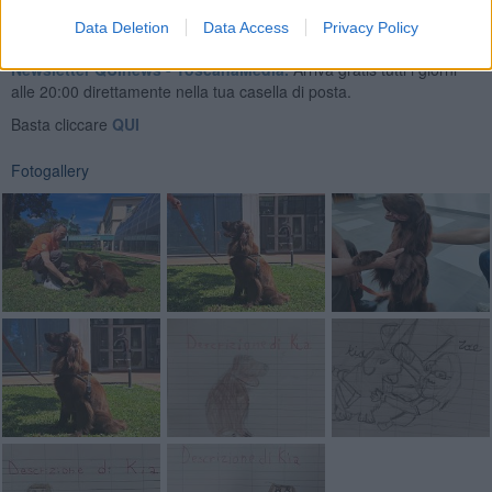
Data Deletion
Data Access
Privacy Policy
Se vuoi leggere le notizie principali della Toscana iscriviti alla
Newsletter QUInews - ToscanaMedia.
Arriva gratis tutti i giorni
alle 20:00 direttamente nella tua casella di posta.
Basta cliccare
QUI
Fotogallery