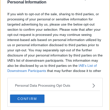
Personal Information
Ospedale.
E grazie ad un “ponte” creato dalle maestre della scuola
di provenienza, fuori regione, anche i compagni di scuola della
If you wish to opt-out of the sale, sharing to third parties, or
piccola paziente hanno potuto conoscere la sua nuova amica a
processing of your personal or sensitive information for
quattro zampe attraverso videochiamate, foto e le descrizioni fatte
dalla bambina.
targeted advertising by us, please use the below opt-out
section to confirm your selection. Please note that after your
opt-out request is processed you may continue seeing
interest-based ads based on personal information utilized by
us or personal information disclosed to third parties prior to
Temi, disegni, racconti, e un piccolo libro digitale composto a
your opt-out. You may separately opt-out of the further
quattro mani insieme a un’altra bimba ricoverata. Così l’amicizia
disclosure of your personal information by third parties on the
nata al Meyer tra la bambina e Kia è entrata nella scuola e nel
IAB’s list of downstream participants. This information may
cuore dei suoi compagni di classe.
also be disclosed by us to third parties on the
IAB’s List of
Durante il mese trascorso al Meyer, la bambina - che adesso grazie
Downstream Participants
that may further disclose it to other
alle cure e alla riabilitazione sta meglio- non ha mai smesso di
third parties.
essere in contatto coi i suoi compagni, ascoltando quotidianamente
le letture dei loro racconti su Kia. In questo modo, anche i suoi
Personal Data Processing Opt Outs
compagni hanno conosciuto un altro aspetto dell’ospedale.
CONFIRM