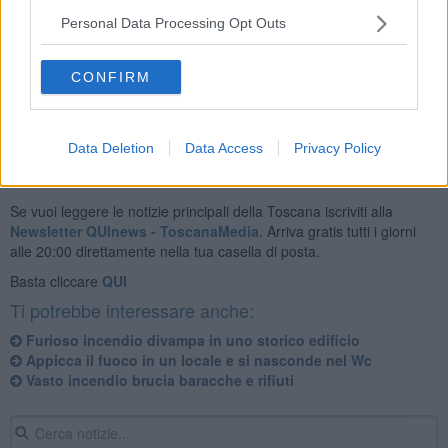
Personal Data Processing Opt Outs
I vigili del fuoco hanno spento le fiamme e valutato i danni
accertando l'agibilità della struttura. Per quattro giovani tra i 16 e i
CONFIRM
17 anni sarebbe scattata una denuncia per incendio doloso.
Data Deletion
Data Access
Privacy Policy
Se vuoi leggere le notizie principali della Toscana iscriviti alla
Newsletter QUInews - ToscanaMedia.
Arriva gratis tutti i giorni
alle 20:00 direttamente nella tua casella di posta.
Basta cliccare
QUI
Ti potrebbe interessare anche:
Furioso incendio divampa in uno storico edificio
Appicca il fuoco in un locale e si nasconde nel Wc
Vasto incendio brucia baracche e rifiuti