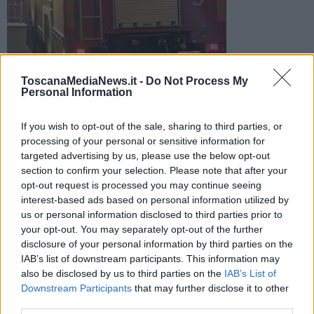
ToscanaMediaNews.it -
Do Not Process My
Dalle fiamme si è sprigionato il fumo che ha invaso le camere
Personal Information
della struttura. In 4, tutti minorenni, nei guai per incendio
doloso
If you wish to opt-out of the sale, sharing to third parties, or
processing of your personal or sensitive information for
targeted advertising by us, please use the below opt-out
section to confirm your selection. Please note that after your
opt-out request is processed you may continue seeing
interest-based ads based on personal information utilized by
FIRENZE —
Quattro giovanissimi sarebbero stati denunciati per un
us or personal information disclosed to third parties prior to
rogo divampato, la notte scorsa nella cucina di una struttura per
minori a Firenze.
your opt-out. You may separately opt-out of the further
disclosure of your personal information by third parties on the
Il fumo ha invaso le camere ma quando sul posto sono intervenuti i
IAB’s list of downstream participants. This information may
vigili del fuoco gli operatori del centro avevano già provveduto a far
also be disclosed by us to third parties on the
IAB’s List of
evacuare la struttura.
Downstream Participants
that may further disclose it to other
third parties.