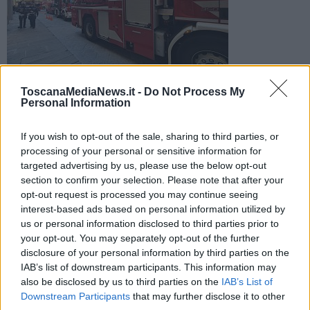
ToscanaMediaNews.it -
Do Not Process My
Foto di repertorio
Personal Information
L'allarme è scattato intorno alle 15,30. Sul posto sono
intervenuti i vigili del fuoco. Non risulterebbero persone
If you wish to opt-out of the sale, sharing to third parties, or
coinvolte
processing of your personal or sensitive information for
targeted advertising by us, please use the below opt-out
section to confirm your selection. Please note that after your
opt-out request is processed you may continue seeing
interest-based ads based on personal information utilized by
us or personal information disclosed to third parties prior to
FIRENZE —
Un incendio è divampato nel pomeriggio di oggi in un
your opt-out. You may separately opt-out of the further
appartamento a Firenze, in via Ponte alle Mosse.
disclosure of your personal information by third parties on the
L'allarme è scattato intorno alle 15,30. Sul posto sono intervenuti i
IAB’s list of downstream participants. This information may
vigili del fuoco che, giunti con una squadra e un'autoscala, sono
also be disclosed by us to third parties on the
IAB’s List of
entrati nell'edificio dal quale uscita un denso fumo, per spegnere le
Downstream Participants
that may further disclose it to other
fiamme e scongiurare la presenza di persone all'interno.