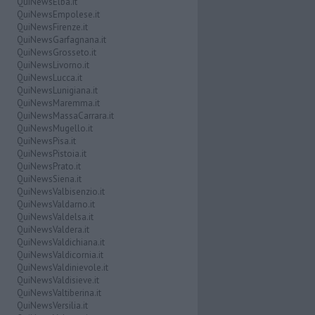
QuiNewsElba.it
QuiNewsEmpolese.it
QuiNewsFirenze.it
QuiNewsGarfagnana.it
QuiNewsGrosseto.it
QuiNewsLivorno.it
QuiNewsLucca.it
QuiNewsLunigiana.it
QuiNewsMaremma.it
QuiNewsMassaCarrara.it
QuiNewsMugello.it
QuiNewsPisa.it
QuiNewsPistoia.it
QuiNewsPrato.it
QuiNewsSiena.it
QuiNewsValbisenzio.it
QuiNewsValdarno.it
QuiNewsValdelsa.it
QuiNewsValdera.it
QuiNewsValdichiana.it
QuiNewsValdicornia.it
QuiNewsValdinievole.it
QuiNewsValdisieve.it
QuiNewsValtiberina.it
QuiNewsVersilia.it