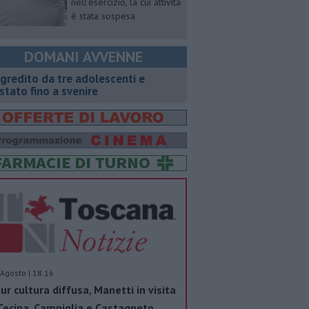
nell'esercizio, la cui attività
è stata sospesa
DOMANI AVVENNE
gredito da tre adolescenti e
stato fino a svenire
Agosto | 18.16
ur cultura diffusa, Manetti in visita
Cecina, Campiglia e Castagneto