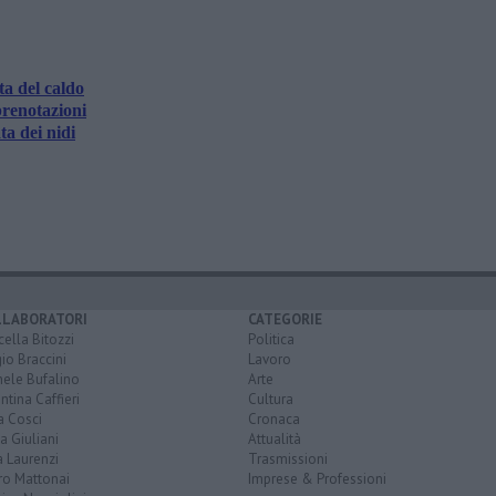
ta del caldo
prenotazioni
ta dei nidi
LLABORATORI
CATEGORIE
ella Bitozzi
Politica
io Braccini
Lavoro
hele Bufalino
Arte
ntina Caffieri
Cultura
a Cosci
Cronaca
a Giuliani
Attualità
 Laurenzi
Trasmissioni
ro Mattonai
Imprese & Professioni