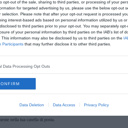
to opt-out of the sale, sharing to third parties, or processing of your per
formation for targeted advertising by us, please use the below opt-out s
r selection. Please note that after your opt-out request is processed y
eing interest-based ads based on personal information utilized by us or
A
disclosed to third parties prior to your opt-out. You may separately opt-
losure of your personal information by third parties on the IAB’s list of
. This information may also be disclosed by us to third parties on the
IA
Participants
that may further disclose it to other third parties.
A
lettino del Ministero della Salute
l Data Processing Opt Outs
alore, su sito del Ministero della Salute è consultabile un elenco
 alle alte temperature, in particolar modo nelle persone più fragili.
CONFIRM
A
Data Deletion
Data Access
Privacy Policy
oscana iscriviti alla
Newsletter QUInews - ToscanaMedia.
amente nella tua casella di posta.