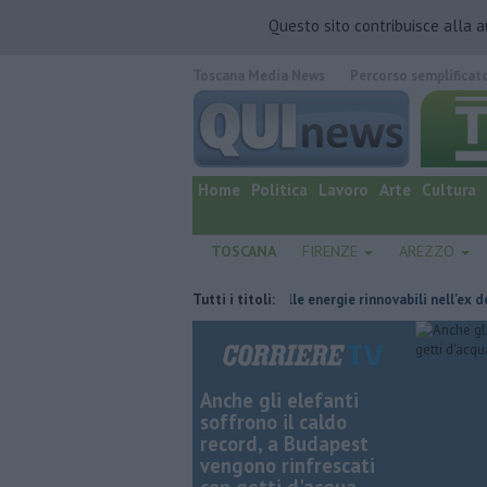
Questo sito contribuisce alla 
Toscana Media News
Percorso semplificat
quotidiano online.
Home
Politica
Lavoro
Arte
Cultura
TOSCANA
FIRENZE
AREZZO
ro del commissariamento
Hub delle energie rinnovabili nell'ex deposito E
Tutti i titoli:
Anche gli elefanti
soffrono il caldo
record, a Budapest
vengono rinfrescati