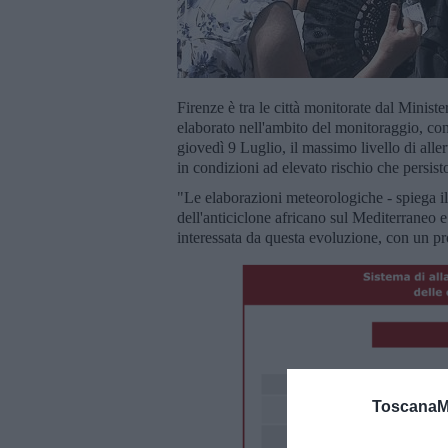
Firenze è tra le città monitorate dal Minister
elaborato nell'ambito del monitoraggio, co
giovedì 9 Luglio, il massimo livello di allert
in condizioni ad elevato rischio che persist
"Le elaborazioni meteorologiche - spiega i
dell'anticiclone africano sul Mediterraneo 
interessata da questa evoluzione, con un pr
ToscanaM