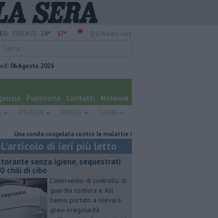
24°
37°
EO:
FIRENZE
QuiNews.net
vedì
06 Agosto 2026
genzia
Pubblicità
Contatti
Network
A
PISTOIA
PRATO
SIENA
 sonda congelata contro le malattie rare del polmone
Retiambiente, il
L'articolo di ieri più letto
storante senza igiene, sequestrati
0 chili di cibo
L'intervento di controllo di
guardia costiera e Asl
hanno portato a rilevare
gravi irregolarità