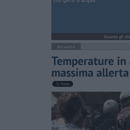
con getti d'acqua
Attualità
Temperature in 
massima allerta