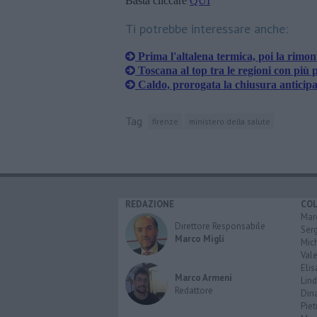
Basta cliccare
QUI
Ti potrebbe interessare anche:
Prima l'altalena termica, poi la rimon
Toscana al top tra le regioni con più 
Caldo, prorogata la chiusura anticipa
Tag
firenze
ministero della salute
REDAZIONE
CO
Marc
Direttore Responsabile
Serg
Marco Migli
Mic
Vale
Elis
Marco Armeni
Lind
Redattore
Dina
Piet