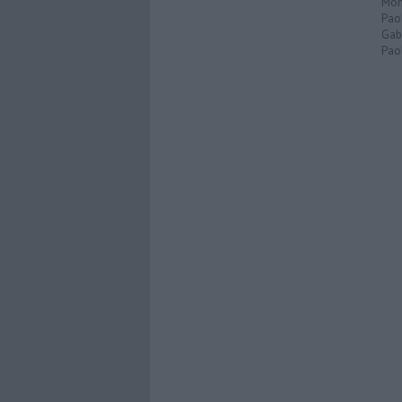
Mon
Pao
Gabr
Paol