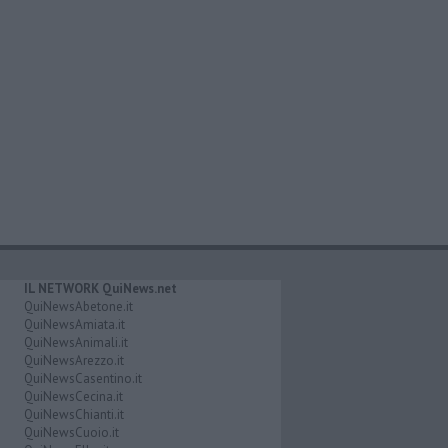
IL NETWORK QuiNews.net
QuiNewsAbetone.it
QuiNewsAmiata.it
QuiNewsAnimali.it
QuiNewsArezzo.it
QuiNewsCasentino.it
QuiNewsCecina.it
QuiNewsChianti.it
QuiNewsCuoio.it