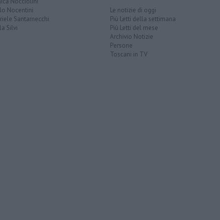
ica Nocciolini
lo Nocentini
Le notizie di oggi
iele Santarnecchi
Più Letti della settimana
a Silvi
Più Letti del mese
Archivio Notizie
Persone
Toscani in TV