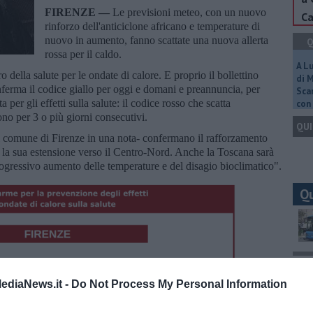
FIRENZE —
Le previsioni meteo, con un nuovo
Ca
rinforzo dell'anticiclone africano e temperature di
nuovo in aumento, fanno scattate una nuova allerta
Q
rossa per il caldo.
A L
o della salute per le ondate di calore. E proprio il bollettino
di 
nferma il codice giallo per oggi e domani e preannuncia, per
Scar
a per gli effetti sulla salute: il codice rosso che scatta
con 
ono per 3 o più giorni consecutivi.
QUI
l comune di Firenze in una nota- confermano il rafforzamento
e la sua estensione verso il Centro-Nord. Anche la Toscana sarà
ogressivo aumento delle temperature e del disagio bioclimatico".
Q
Ult
ediaNews.it -
Do Not Process My Personal Information
A