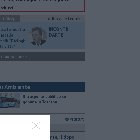
rducci
ui Blog
di Riccardo Ferrucci
INCONTRI
ucca la mostra
D'ARTE
Marcello
selli “Dialoghi
la città"
Condoglianze
ui Ambiente
​Il trasporto pubblico su
gomma in Toscana
imi articoli
Vedi tutti
ttualità
Retiambiente, il dopo