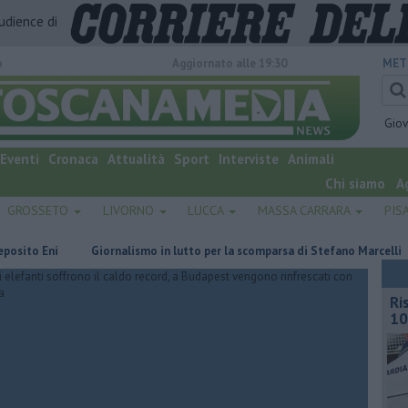
audience di
o
Aggiornato alle 19:30
MET
Gio
Eventi
Cronaca
Attualità
Sport
Interviste
Animali
Chi siamo
A
GROSSETO
LIVORNO
LUCCA
MASSA CARRARA
PIS
ni
Giornalismo in lutto per la scomparsa di Stefano Marcelli
Una
Ri
10