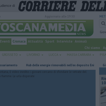
audience di
o
Aggiornato alle 19:30
MET
Gio
Eventi
Cronaca
Attualità
Sport
Interviste
Animali
Chi siamo
A
GROSSETO
LIVORNO
LUCCA
MASSA CARRARA
PIS
ento
Hub delle energie rinnovabili nell'ex deposito Eni
Giornalism
Ri
10