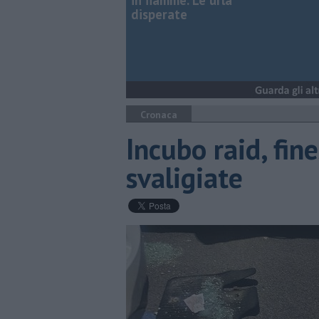
in fiamme. Le urla
disperate
Cronaca
Incubo raid, fine
svaligiate