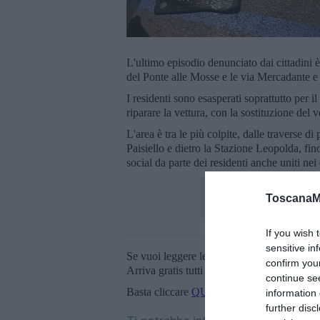
L'ultimo episodio denunciato dai cittadini è
del Ponte alle Mosse e le via Mercadante e 
I residenti sono esasperati soprattutto per 
riparare la vettura, con la sostituzione del 
L'area è tra le più colpite, dalle traverse 
Paisiello e dietro la Stazione Leopolda, fi
social da parte dei residenti anche uniti nei
ToscanaM
If you wish 
sensitive in
Se vuoi leggere le notizie principali della T
confirm you
Arriva gratis tutti i giorni alle 20:00 dirett
continue se
Basta cliccare
QUI
information 
further disc