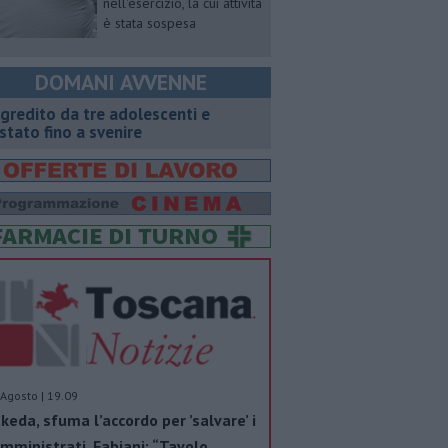
nell'esercizio, la cui attività
è stata sospesa
DOMANI AVVENNE
gredito da tre adolescenti e
stato fino a svenire
Agosto | 19.09
keda, sfuma l’accordo per ’salvare’ i
mministrati. Fabiani: “Tavolo