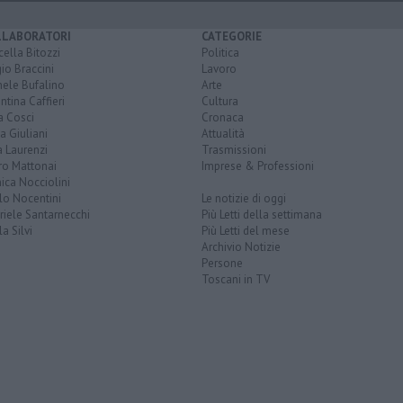
LLABORATORI
CATEGORIE
ella Bitozzi
Politica
io Braccini
Lavoro
hele Bufalino
Arte
ntina Caffieri
Cultura
a Cosci
Cronaca
a Giuliani
Attualità
 Laurenzi
Trasmissioni
ro Mattonai
Imprese & Professioni
ica Nocciolini
lo Nocentini
Le notizie di oggi
iele Santarnecchi
Più Letti della settimana
a Silvi
Più Letti del mese
Archivio Notizie
Persone
Toscani in TV