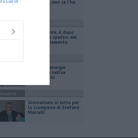
B’s List of
legionella, non ce l'ha
fatta
ttualità
Retiambiente, il dopo
Fortini e lo spettro del
commissariamento
ttualità
Hub delle energie
rinnovabili nell'ex
deposito Eni
ttualità
Giornalismo in lutto per
la scomparsa di Stefano
Marcelli