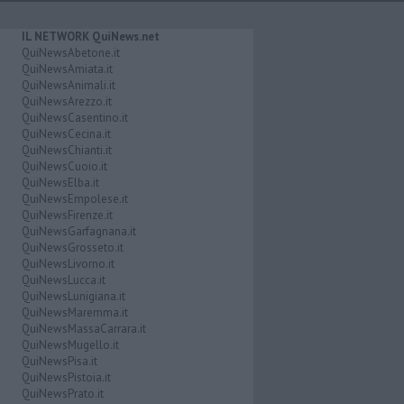
IL NETWORK QuiNews.net
QuiNewsAbetone.it
QuiNewsAmiata.it
QuiNewsAnimali.it
QuiNewsArezzo.it
QuiNewsCasentino.it
QuiNewsCecina.it
QuiNewsChianti.it
QuiNewsCuoio.it
QuiNewsElba.it
QuiNewsEmpolese.it
QuiNewsFirenze.it
QuiNewsGarfagnana.it
QuiNewsGrosseto.it
QuiNewsLivorno.it
QuiNewsLucca.it
QuiNewsLunigiana.it
QuiNewsMaremma.it
QuiNewsMassaCarrara.it
QuiNewsMugello.it
QuiNewsPisa.it
QuiNewsPistoia.it
QuiNewsPrato.it