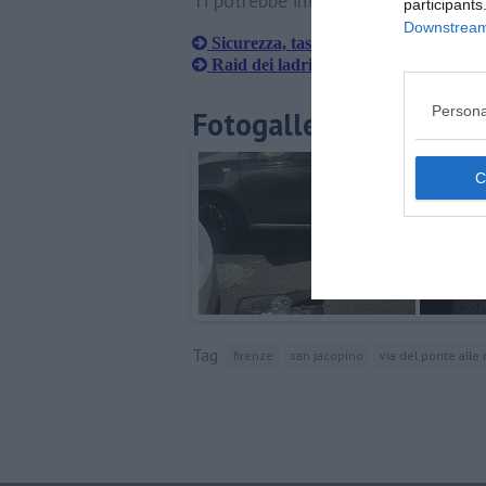
Ti potrebbe interessare anche:
participants
Downstream 
Sicurezza, task force nelle zone del c
Raid dei ladri su camper e auto in sos
Persona
Fotogallery
Tag
firenze
san jacopino
via del ponte alle