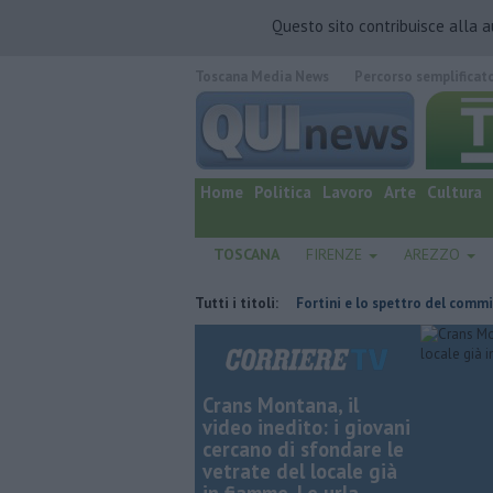
Questo sito contribuisce alla 
Toscana Media News
Percorso semplificat
quotidiano online.
Home
Politica
Lavoro
Arte
Cultura
TOSCANA
FIRENZE
AREZZO
l'ha fatta
Retiambiente, il dopo Fortini e lo spettro del commissariam
Tutti i titoli:
Crans Montana, il
video inedito: i giovani
cercano di sfondare le
vetrate del locale già