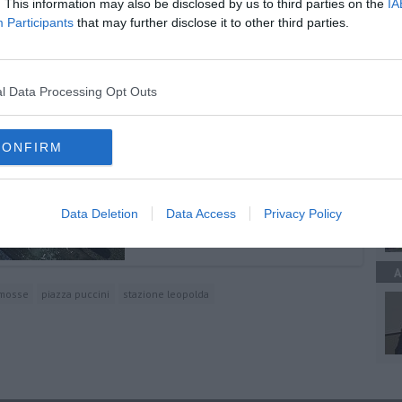
. This information may also be disclosed by us to third parties on the
IA
Participants
that may further disclose it to other third parties.
rimine
ta
A
l Data Processing Opt Outs
CONFIRM
A
Data Deletion
Data Access
Privacy Policy
A
 mosse
piazza puccini
stazione leopolda