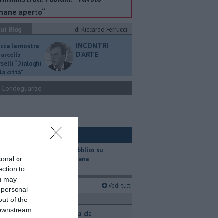
mane aperto“
ui Blog
di Riccardo Ferrucci
INCONTRI
ucca la mostra
D'ARTE
Marcello
selli “Dialoghi
la città"
Condoglianze
ui Ambiente
​Il trasporto pubblico su
sonal or
gomma in Toscana
ection to
ou may
imi articoli
Vedi tutti
 personal
ronaca
out of the
 downstream
Contagiata da