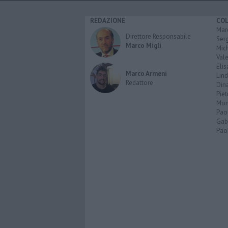
REDAZIONE
CO
Marc
Direttore Responsabile
Serg
Marco Migli
Mic
Vale
Elis
Marco Armeni
Lind
Redattore
Dina
Piet
Mon
Pao
Gabr
Paol