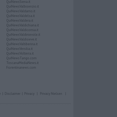
QuiNewsSiena.it
QuiNewsValbisenzio.it
QuiNewsValdarno.it
QuiNewsValdelsa.it
QuiNewsValdera.it
QuiNewsValdichiana.it
QuiNewsValdicornia.it
QuiNewsValdinievole.it
QuiNewsValdisieve.it
QuiNewsValtiberina.it
QuiNewsVersilia.it
QuiNewsVolterra.it
QuiNewsTango.com
ToscanaMediaNews.it
Fiorentinanews.com
e
|
Disclaimer
|
Privacy
|
Privacy Nielsen
|