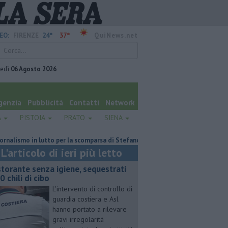
24°
37°
EO:
FIRENZE
QuiNews.net
vedì
06 Agosto 2026
genzia
Pubblicità
Contatti
Network
A
PISTOIA
PRATO
SIENA
o in lutto per la scomparsa di Stefano Marcelli
Contagiata da legionell
L'articolo di ieri più letto
storante senza igiene, sequestrati
0 chili di cibo
L'intervento di controllo di
guardia costiera e Asl
hanno portato a rilevare
gravi irregolarità