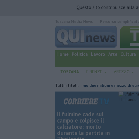
Questo sito contribuisce alla 
Toscana Media News
Percorso semplificat
quotidiano online.
Home
Politica
Lavoro
Arte
Cultura
TOSCANA
FIRENZE
AREZZO
nea elettrica
Grattano e vincono due milioni e mezzo di euro
Tutti i titoli:
Pas
Il fulmine cade sul
campo e colpisce il
calciatore: morto
durante la partita in