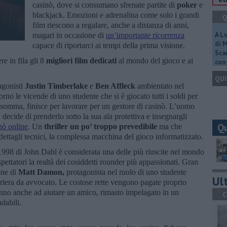
casinò, dove si consumano sfrenate partite di
poker
e
blackjack. Emozioni e adrenalina come solo i grandi
Q
film riescono a regalare, anche a distanza di anni,
A L
magari in occasione di
un’importante ricorrenza
di 
capace di riportarci ai tempi della prima visione.
Scar
e in fila gli 8
migliori film dedicati
al mondo del gioco e ai
con 
QUI
agonisti
Justin Timberlake
e
Ben Affleck
ambientato nel
no le vicende di uno studente che si è giocato tutti i soldi per
la somma, finisce per lavorare per un gestore di casinò. L’uomo
 decide di prenderlo sotto la sua ala protettiva e insegnargli
Q
nò online
. Un
thriller un po’ troppo prevedibile
ma che
 dettagli tecnici, la complessa macchina del gioco informatizzato.
1998 di John Dahl è considerata una delle più riuscite nel mondo
 spettatori la realtà dei cosiddetti rounder più appassionati. Gran
one di
Matt Damon,
protagonista nel ruolo di uno studente
Ult
arriera da avvocato. Le costose rette vengono pagate proprio
anno anche ad aiutare un amico, rimasto impelagato in un
C
dabili.