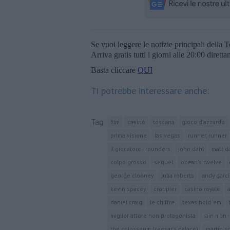
Se vuoi leggere le notizie principali della T
Arriva gratis tutti i giorni alle 20:00 dirett
Basta cliccare
QUI
Ti potrebbe interessare anche:
Tag
film
casinò
toscana
gioco d'azzardo
prima visione
las vegas
runner, runner
il giocatore - rounders
john dahl
matt 
colpo grosso
sequel
ocean's twelve
george clooney
julia roberts
andy garcí
kevin spacey
croupier
casino royale
daniel craig
le chiffre
texas hold 'em
miglior attore non protagonista
rain man -
the colosseum (caesar's palace)
martin s