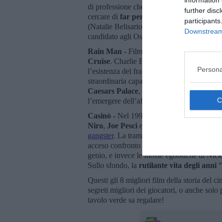
di professione che viene assoldato da un g
further disc
cercare di
far perdere i clienti
per dar magg
participants
(Natalie Belisario) cambierà per sempre le 
Downstream 
candidato agli Oscar 2004 come miglior att
Rain Man -
Film del 1988 diretto da Barr
Cruise
. Charlie Babbit (Cruise) è un vendi
Persona
l’esistenza del fratello maggiore Raymond (
straordinaria capacità di calcolo di Raymon
Caesars Palace
, ripianando i pesanti debit
l’emergere dell’affetto fraterno, fino al fina
Casinò -
Nel 1995, la regia di
Martin Sco
Niro
,
Joe Pesci
e
Sharon Stone
. Un vero
gangster
. La trama (tratta da una storia ver
acceso confronto tra i due soci, con tra la 
genio, e invece le mosse egoistiche di Nicky
Sullo sfondo, la
rutilante vita degli anni 
Questi gli 8 migliori film della storia del c
segreti migliori dei giocatori, o anche solo 
tavolo verde sa regalare!