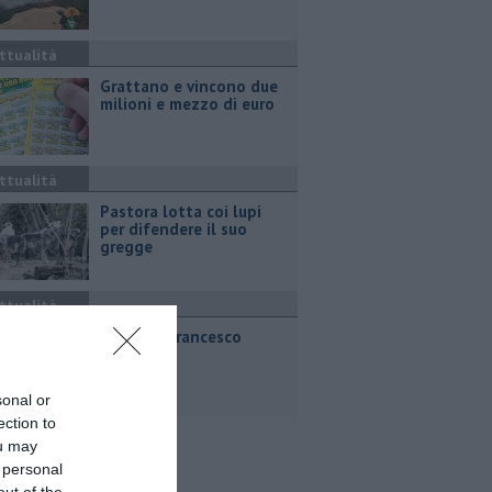
ttualità
Grattano e vincono due
milioni e mezzo di euro
ttualità
Pastora lotta coi lupi
per difendere il suo
gregge
ttualità
E' morto Francesco
Guccini
sonal or
ection to
ou may
 personal
out of the