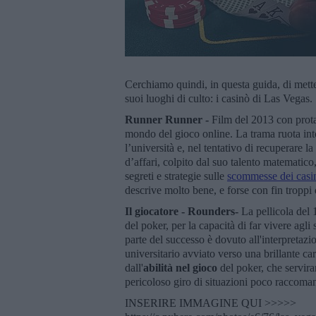
Cerchiamo quindi, in questa guida, di metter
suoi luoghi di culto: i casinò di Las Vegas.
Runner Runner -
Film del 2013 con prot
mondo del gioco online. La trama ruota intor
l’università e, nel tentativo di recuperare 
d’affari, colpito dal suo talento matematico,
segreti e strategie sulle
scommesse dei casi
descrive molto bene, e forse con fin troppi
Il giocatore - Rounders-
La pellicola del 
del poker, per la capacità di far vivere agli
parte del successo è dovuto all'interpretazi
universitario avviato verso una brillante c
dall'
abilità nel gioco
del poker, che servir
pericoloso giro di situazioni poco raccoman
INSERIRE IMMAGINE QUI >>>>>