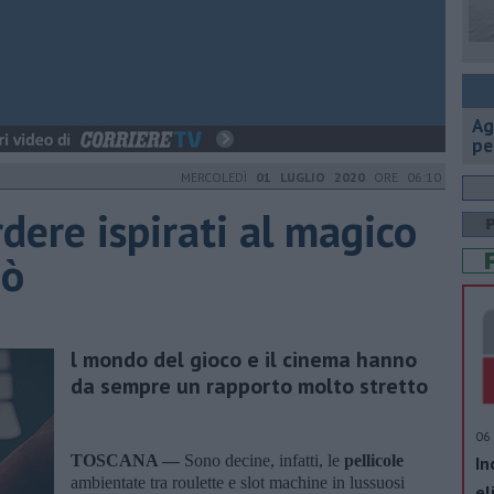
Ag
pe
MERCOLEDÌ
01 LUGLIO 2020
ORE 06:10
rdere ispirati al magico
nò
​l mondo del gioco e il cinema hanno
da sempre un rapporto molto stretto
06 
TOSCANA —
Sono decine, infatti, le
pellicole
In
ambientate tra roulette e slot machine in lussuosi
el