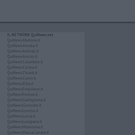
IL NETWORK QuiNews.net
QuiNewsAbetone.it
QuiNewsAmiata.it
QuiNewsAnimali.it
QuiNewsArezzo.it
QuiNewsCasentino.it
QuiNewsCecina.it
QuiNewsChianti.it
QuiNewsCuoio.it
QuiNewsElba.it
QuiNewsEmpolese.it
QuiNewsFirenze.it
QuiNewsGarfagnana.it
QuiNewsGrosseto.it
QuiNewsLivorno.it
QuiNewsLucca.it
QuiNewsLunigiana.it
QuiNewsMaremma.it
QuiNewsMassaCarrara.it