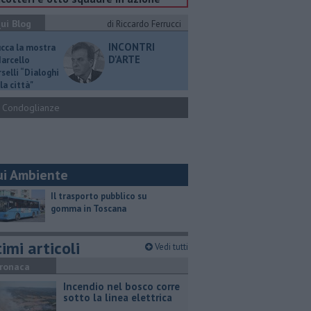
ui Blog
di Riccardo Ferrucci
INCONTRI
ucca la mostra
D'ARTE
Marcello
selli “Dialoghi
la città"
Condoglianze
ui Ambiente
​Il trasporto pubblico su
gomma in Toscana
imi articoli
Vedi tutti
ronaca
Incendio nel bosco corre
sotto la linea elettrica