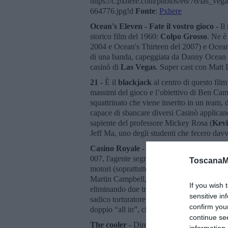
https://c.pxhere.com/photos/e6/76/las_veg
664776.jpg!d
Fonte
:
Pxhere
Ocean's Eleven - Fate il vostro gioco -
Il
storico film del 1960:
Colpo Grosso
. Ne è
2004 e Ocean's Thirteen del 2007) e Ocean's
di una banda, capeggiata da Danny Ocean 
casinò di
Las Vegas
. Super cast con Matt 
21 -
È il
blackjack
al centro di questo film
massimi del gioco e l’obiettivo di Ben Camp
squattrinato che viene inserito in un team, 
capace di sbancare diversi Casinò applicand
sapiente del professore Mickey Rosa (
Kevi
Jeff Ma, uno degli studenti che fecero davv
Casino Royale -
Se si parla di gioco e fil
007, l'agente segreto di Sua Maestà. I film 
ToscanaM
motori (soprattutto
le ambite Aston Martin
)
Martin Campbell, vede Bond – interpretato
If you wish 
eliminando due traditori dei servizi ingles
sensitive in
sadico torturatore con una
passione smodat
confirm you
doppio “all in”, chiude il film dove il Texa
continue se
The cooler -
Diretto da Wayne Kramer nel 2
information 