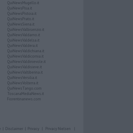
QuiNewsMugello.it
QuiNewsPisa.it
QuiNewsPistoia.it
QuiNewsPrato.it
QuiNewsSiena.it
QuiNewsValbisenzio.it
QuiNewsValdarno.it
QuiNewsValdelsa.it
QuiNewsValdera.it
QuiNewsValdichiana.it
QuiNewsValdicornia.it
QuiNewsValdinievole.it
QuiNewsValdisieve.it
QuiNewsValtiberina.it
QuiNewsVersilia.it
QuiNewsVolterra.it
QuiNewsTango.com
ToscanaMediaNews.it
Fiorentinanews.com
e
|
Disclaimer
|
Privacy
|
Privacy Nielsen
|