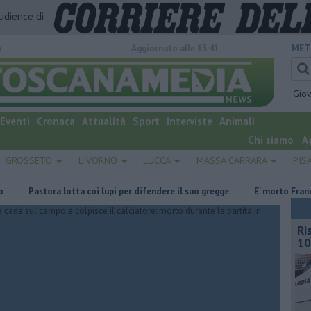
audience di
o
Aggiornato alle 13:41
MET
Gio
Eventi
Cronaca
Attualità
Sport
Interviste
Animali
Chi siamo
A
GROSSETO
LIVORNO
LUCCA
MASSA CARRARA
PIS
tora lotta coi lupi per difendere il suo gregge
E' morto Francesco Gucc
Ri
10