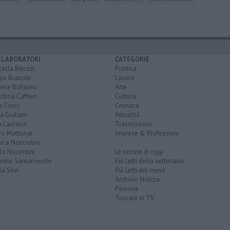
LLABORATORI
CATEGORIE
ella Bitozzi
Politica
io Braccini
Lavoro
hele Bufalino
Arte
ntina Caffieri
Cultura
a Cosci
Cronaca
a Giuliani
Attualità
 Laurenzi
Trasmissioni
ro Mattonai
Imprese & Professioni
ica Nocciolini
lo Nocentini
Le notizie di oggi
iele Santarnecchi
Più Letti della settimana
a Silvi
Più Letti del mese
Archivio Notizie
Persone
Toscani in TV