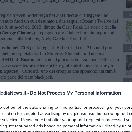
as_strip_las_vegas_strip_vegas_nevada_las_casino_fisheye-
A
 regista Steven Soderbergh nel 2001 decise di rileggere uno
 venuto fuori un cult destinato a due sequel (Ocean's Twelve del
 8, spin-off del 2018, diretto da Gary Ross. La storia è quella
(
George Clooney
), impegnato a svaligiare i tre più importanti
Damon, Julia Roberts, Andy Garcia e Brad Pitt.
 uscito nel 2008 per la regia di Robert Luketic. 21 sono i punti
A
bell, interpretato da Jim Sturgess. Studente brillante ma
del
MIT di Boston
, dedicato al gioco e che negli anni ’80 è stato
o avanzate teorie matematiche e probabilistiche, con la regia
n Spacey
). Curiosità: uno dei croupier che appaiono nel film è
ero parte del team blackjack.
A
m, l'associazione mentale più immediata è quella con il mitico
di James Bond sono famosi per l'azione spericolata, il glamour, i
ediaNews.it -
Do Not Process My Personal Information
 e la bella vita. Casino Royale, uscito nel 2006 sotto la regia di
 da Daniel Craig – guadagnare la licenza d’uccidere “00”
to opt-out of the sale, sharing to third parties, or processing of your per
i. Bond è impegnato in una lotta mortale contro
Le Chiffre
,
formation for targeted advertising by us, please use the below opt-out s
a per il poker
. Proprio un'emozionante mano finale, con un
r selection. Please note that after your opt-out request is processed y
s Hold'Em fa da fil rouge.
eing interest-based ads based on personal information utilized by us or
003, la storia ruota intorno alla vita di Bernie Lootz, “cooler”
disclosed to third parties prior to your opt-out. You may separately opt-