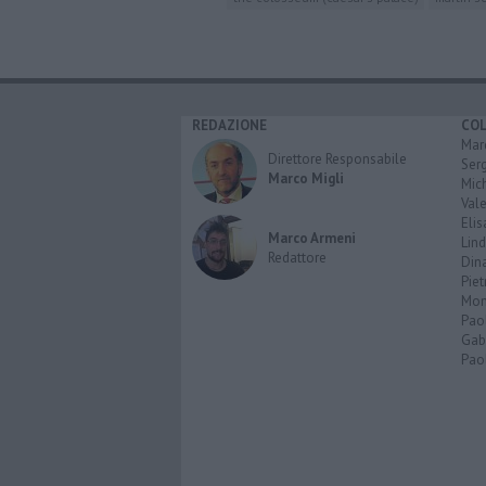
REDAZIONE
CO
Marc
Direttore Responsabile
Serg
Marco Migli
Mic
Vale
Elis
Marco Armeni
Lind
Redattore
Dina
Piet
Mon
Pao
Gabr
Paol