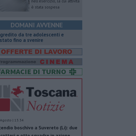
nell'esercizio, la cui attività
è stata sospesa
DOMANI AVVENNE
gredito da tre adolescenti e
stato fino a svenire
Agosto | 13.34
cendio boschivo a Suvereto (Li): due
icotteri e otto squadre in azione