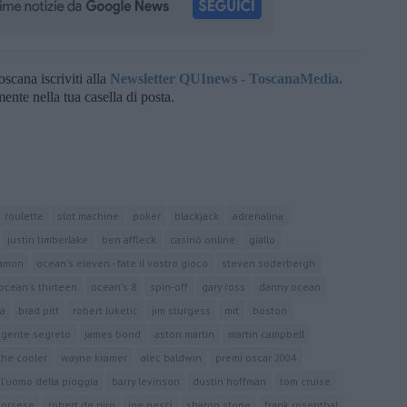
oscana iscriviti alla
Newsletter QUInews - ToscanaMedia.
amente nella tua casella di posta.
roulette
slot machine
poker
blackjack
adrenalina
justin timberlake
ben affleck
casinò online
giallo
damon
ocean's eleven - fate il vostro gioco
steven soderbergh
ocean's thirteen
ocean's 8
spin-off
gary ross
danny ocean
a
brad pitt
robert luketic
jim sturgess
mit
boston
agente segreto
james bond
aston martin
martin campbell
the cooler
wayne kramer
alec baldwin
premi oscar 2004
 l'uomo della pioggia
barry levinson
dustin hoffman
tom cruise
corsese
robert de niro
joe pesci
sharon stone
frank rosenthal