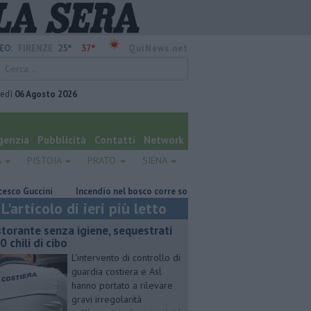
25°
37°
EO:
FIRENZE
QuiNews.net
vedì
06 Agosto 2026
genzia
Pubblicità
Contatti
Network
A
PISTOIA
PRATO
SIENA
ini
Incendio nel bosco corre sotto la linea elettrica
Grattano e vi
L'articolo di ieri più letto
storante senza igiene, sequestrati
0 chili di cibo
L'intervento di controllo di
guardia costiera e Asl
hanno portato a rilevare
gravi irregolarità