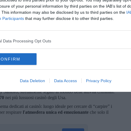
rosso casinò americano. La sua è una professione fondamentale:
losure of your personal information by third parties on the IAB’s list of
ior profitto al proprietario. Ma l'amore per una cameriera
. This information may also be disclosed by us to third parties on the
IA
carte in tavola. Da segnalare la presenza di Alec Baldwin,
Participants
that may further disclose it to other third parties.
ore non protagonista.
y Levinson e con due stelle del cinema,
Dustin Hoffman
e
Tom
tore di auto che pensa solo a se stesso, fino a quando scopre
l Data Processing Opt Outs
Hoffmann). Il rapporto tra i due li porta a Las Vegas dove la
d gli consente di vincere a blackjack, e sbancare il celebre
i di Charlie. La voglia di macinare altri soldi si fermerà con
CONFIRM
le a sorpresa.
rsese
guida un trio di attori di livello mondiale:
Robert De
 e proprio capolavoro, che guida la
tetralogia di Scorsese sui
a) lascia senza respiro, e racconta la gestione di un casinò con un
Data Deletion
Data Access
Privacy Policy
voglia di Frank Rosenthal di dedicarsi alle scommesse, di cui è un
 Santoro, strettamente legato al mondo delle attività criminali.
’70
nei più lussuosi casinò degli Usa.
inema dedicati ai casinò: luogo ideale per cercare di “carpire” i
per respirare
l'atmosfera unica ed emozionante
che solo il