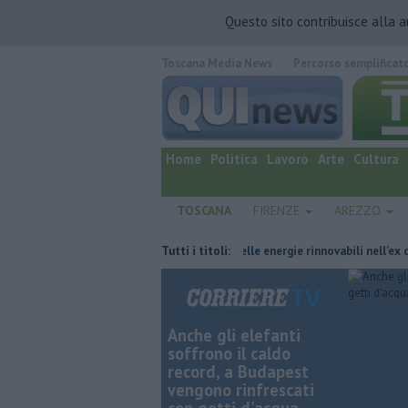
Questo sito contribuisce alla 
Toscana Media News
Percorso semplificat
quotidiano online.
Home
Politica
Lavoro
Arte
Cultura
TOSCANA
FIRENZE
AREZZO
ttro del commissariamento
Tutti i titoli:
Hub delle energie rinnovabili nell'ex deposit
Anche gli elefanti
soffrono il caldo
record, a Budapest
vengono rinfrescati