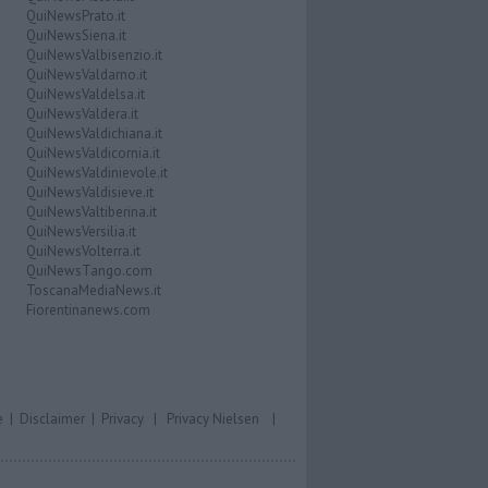
QuiNewsPrato.it
QuiNewsSiena.it
QuiNewsValbisenzio.it
QuiNewsValdarno.it
QuiNewsValdelsa.it
QuiNewsValdera.it
QuiNewsValdichiana.it
QuiNewsValdicornia.it
QuiNewsValdinievole.it
QuiNewsValdisieve.it
QuiNewsValtiberina.it
QuiNewsVersilia.it
QuiNewsVolterra.it
QuiNewsTango.com
ToscanaMediaNews.it
Fiorentinanews.com
e
|
Disclaimer
|
Privacy
|
Privacy Nielsen
|