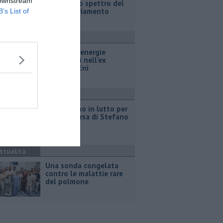
 downstream
Fortini e lo spettro del
commissariamento
B’s List of
ttualità
Hub delle energie
rinnovabili nell'ex
deposito Eni
ttualità
Giornalismo in lutto per
la scomparsa di Stefano
Marcelli
ttualità
Una sonda congelata
contro le malattie rare
del polmone