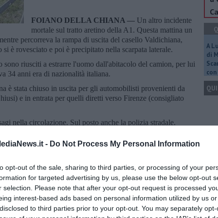
Ca
FOIANO DELLA CHIANA —
Un altro incidente
Q
mortale sul tratto aretino della A1. Questa mattina un
 mentre percorreva la rampa di uscita del casello Valdichiana,
A L
 si è rovesciato e poi è precipitato nella scarpata laterale.
di 
Scar
o sono riusciti a estrarre l'uomo dall'abitacolo del camion, per lui
con 
a 34 anni era di nazionalità italiana.
QUI
na è stata chiuso in uscita per gli automobilisti provenienti da
hiusi) e in entrata per quelli diretti verso Firenze (consigliato
agi nella circolazione. Sul posto anche la polizia stradale.
Q
ediaNews.it -
Do Not Process My Personal Information
to opt-out of the sale, sharing to third parties, or processing of your per
formation for targeted advertising by us, please use the below opt-out s
Ult
oscana iscriviti alla
Newsletter QUInews - ToscanaMedia.
r selection. Please note that after your opt-out request is processed y
amente nella tua casella di posta.
eing interest-based ads based on personal information utilized by us or
A
disclosed to third parties prior to your opt-out. You may separately opt-