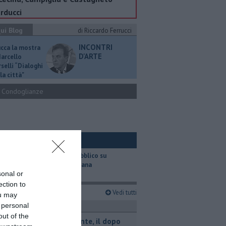
rducci
ui Blog
di Riccardo Ferrucci
INCONTRI
ucca la mostra
D'ARTE
Marcello
selli “Dialoghi
la città"
Condoglianze
ui Ambiente
​Il trasporto pubblico su
gomma in Toscana
sonal or
ection to
imi articoli
Vedi tutti
ou may
 personal
ttualità
out of the
Retiambiente, il dopo