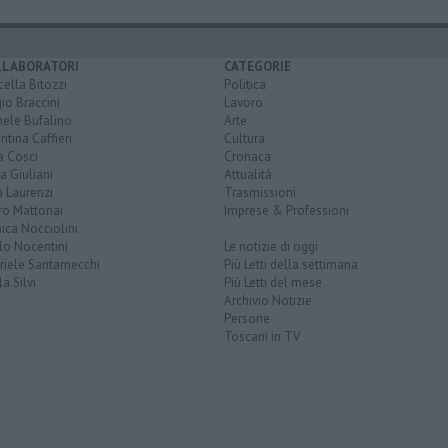
LLABORATORI
CATEGORIE
ella Bitozzi
Politica
io Braccini
Lavoro
hele Bufalino
Arte
ntina Caffieri
Cultura
a Cosci
Cronaca
a Giuliani
Attualità
 Laurenzi
Trasmissioni
ro Mattonai
Imprese & Professioni
ica Nocciolini
lo Nocentini
Le notizie di oggi
iele Santarnecchi
Più Letti della settimana
a Silvi
Più Letti del mese
Archivio Notizie
Persone
Toscani in TV