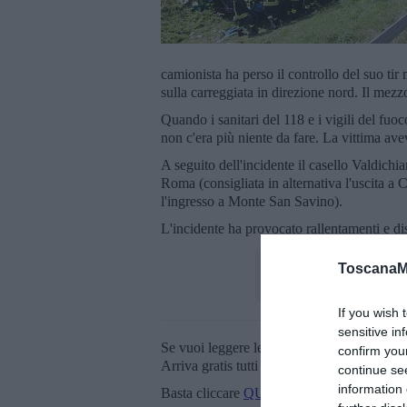
camionista ha perso il controllo del suo tir
sulla carreggiata in direzione nord. Il mezzo
Quando i sanitari del 118 e i vigili del fuoc
non c'era più niente da fare. La vittima avev
A seguito dell'incidente il casello Valdichia
Roma (consigliata in alternativa l'uscita a C
l'ingresso a Monte San Savino).
L'incidente ha provocato rallentamenti e dis
ToscanaM
If you wish 
sensitive in
Se vuoi leggere le notizie principali della T
confirm you
Arriva gratis tutti i giorni alle 20:00 dirett
continue se
information 
Basta cliccare
QUI