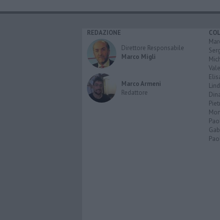
REDAZIONE
CO
Marc
Direttore Responsabile
Serg
Marco Migli
Mic
Vale
Elis
Marco Armeni
Lind
Redattore
Dina
Piet
Mon
Pao
Gabr
Paol