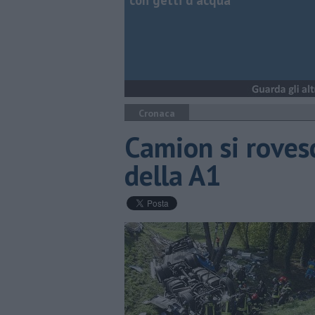
con getti d'acqua
Cronaca
Camion si rovesc
della A1