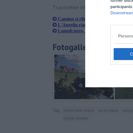
further disc
Ti potrebbe interessare anche:
participants
Downstream 
Camion si ribalta, bloccata la Siena-
L'Aurelia riapre per metà dopo lo sc
Lunedì nero, bus tampona tir, muore 
Persona
Fotogallery
Tag
foiano della chiana
val di chiana
carreg
polizia stradale