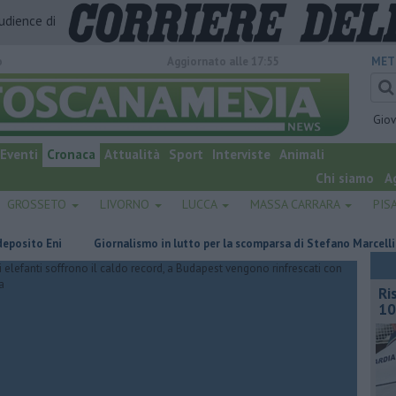
audience di
o
Aggiornato alle 17:55
MET
Gio
Eventi
Cronaca
Attualità
Sport
Interviste
Animali
Chi siamo
A
GROSSETO
LIVORNO
LUCCA
MASSA CARRARA
PIS
o Eni
Giornalismo in lutto per la scomparsa di Stefano Marcelli
U
Ri
10