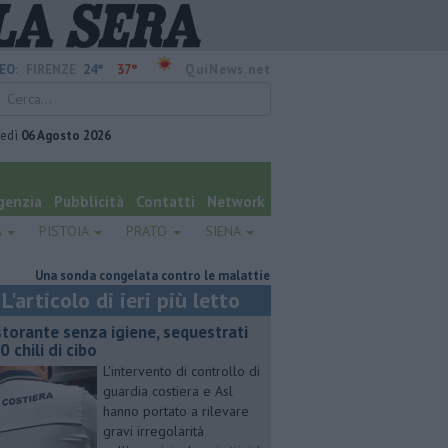
24°
37°
EO:
FIRENZE
QuiNews.net
vedì
06 Agosto 2026
genzia
Pubblicità
Contatti
Network
A
PISTOIA
PRATO
SIENA
na sonda congelata contro le malattie rare del polmone
Retiambiente,
L'articolo di ieri più letto
storante senza igiene, sequestrati
0 chili di cibo
L'intervento di controllo di
guardia costiera e Asl
hanno portato a rilevare
gravi irregolarità