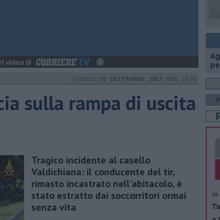
Ag
pe
GIOVEDÌ
28 SETTEMBRE 2017
ORE 14:00
ia sulla rampa di uscita
Tragico incidente al casello
Valdichiana: il conducente del tir,
rimasto incastrato nell'abitacolo, è
stato estratto dai soccorritori ormai
06 
senza vita
To
a 