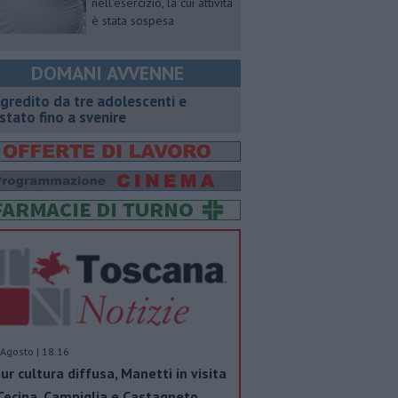
nell'esercizio, la cui attività
è stata sospesa
DOMANI AVVENNE
gredito da tre adolescenti e
stato fino a svenire
Agosto | 18.16
ur cultura diffusa, Manetti in visita
Cecina, Campiglia e Castagneto