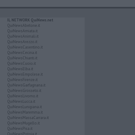
IL NETWORK QuiNews.net
QuiNewsAbetone.it
QuiNewsAmiata.it
QuiNewsAnimali.it
QuiNewsArezzo.it
QuiNewsCasentino.it
QuiNewsCecina.it
QuiNewsChianti.it
QuiNewsCuoio.it
QuiNewsElba.it
QuiNewsEmpolese.it
QuiNewsFirenze.it
QuiNewsGarfagnana.it
QuiNewsGrosseto.it
QuiNewsLivorno.it
QuiNewsLucca.it
QuiNewsLunigiana.it
QuiNewsMaremma.it
QuiNewsMassaCarrara.it
QuiNewsMugello.it
QuiNewsPisa.it
QuiNewsPistoia.it