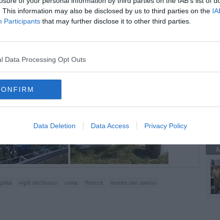
losure of your personal information by third parties on the IAB’s list of
. This information may also be disclosed by us to third parties on the
IA
Participants
that may further disclose it to other third parties.
Firenze
A
hianto mortale
il conducente
l Data Processing Opt Outs
CONFIRM
A
Data Deletion
Data Access
Privacy Policy
A
giata
vigili del fuoco
roma
firenze
monte san savino