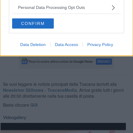
contatto con don Poggiali e da qui ne è nata un'operazione di
cooperazione sanitaria internazionale di cui ringraziamo Regione
Personal Data Processing Opt Outs
Toscana, Meyer e Radio Taxi 4242. Alla piccola sarà necessario,
secondo quanto ci spiega il personale sanitario, un intervento
CONFIRM
delicato della durata di 4-5 ore, intervento che dovrebbe avvenire
tra un paio di settimane”.
Guarda l'intervista a Giovanni Bettarini, assessore alle attività
Data Deletion
Data Access
Privacy Policy
produttive del comune di Firenze
Se vuoi leggere le notizie principali della Toscana iscriviti alla
Newsletter QUInews - ToscanaMedia.
Arriva gratis tutti i giorni
alle 20:00 direttamente nella tua casella di posta.
Basta cliccare
QUI
Videogallery