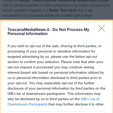
che è riuscita a portare in Italia la bambina e la madre occupandosi
di tutti i problemi logistici, e il
Radio Taxi 4242
che si sta
occupando e si occuperà anche nei prossimi giorni degli
spostamenti della piccola e della mamma dall'istituto Don Orione,
dove alloggiano, all'ospedale.
ToscanaMediaNews.it -
Do Not Process My
Personal Information
If you wish to opt-out of the sale, sharing to third parties, or
La bimba, e la madre, sono arrivate qualche giorno fa dal
Burkina
processing of your personal or sensitive information for
Faso.
Gli esami clinici hanno accertato che si tratta di una
targeted advertising by us, please use the below opt-out
femminuccia; sull'identità di genere della piccola, infatti, nel paese
section to confirm your selection. Please note that after your
africano erano sorti grossi interrogativi.
opt-out request is processed you may continue seeing
Questa bella storia è stata presentata a Palazzo Vecchio
interest-based ads based on personal information utilized by
dall'assessore allo Sviluppo economico,
Giovanni Bettarini
,
us or personal information disclosed to third parties prior to
insieme a
Simone Giuliani
, responsabile relazioni esterne del
your opt-out. You may separately opt-out of the further
Radio Taxi 4242, e a
Luca Margheri
, presidente di Assomis.
disclosure of your personal information by third parties on the
“
Purtroppo, in casi del genere
– ha spiegato il presidente di
IAB’s list of downstream participants. This information may
Assomis, Luca Margheri –
ci sono tribù che in Burkina Faso
also be disclosed by us to third parties on the
IAB’s List of
prelevano questi bambini con anomalie, li sottraggono alle
Downstream Participants
that may further disclose it to other
famiglie per sacrifici e rituali.
La mamma di Alex si è messa in
third parties.