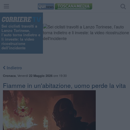
Sei ciclisti travolti a
Lanzo Torinese,
l’auto torna indietro e
li investe: la video
ricostruzione
dell'incidente
Indietro
,
Venerdì
ore 19:30
Cronaca
22 Maggio 2026
Fiamme in un'abitazione, uomo perde la vita