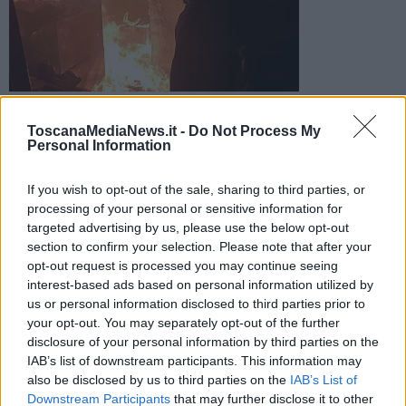
Foto di repertorio
L'uomo è stato trovato dai vigili del fuoco in condizioni
ToscanaMediaNews.it -
Do Not Process My
disperate, e i tentativi di rianimazione da parte dei sanitari del
Personal Information
118 sono stati vani
If you wish to opt-out of the sale, sharing to third parties, or
processing of your personal or sensitive information for
targeted advertising by us, please use the below opt-out
section to confirm your selection. Please note that after your
opt-out request is processed you may continue seeing
GROSSETO —
Un uomo di 66 anni è morto nella notte
interest-based ads based on personal information utilized by
nell'incendio della sua abitazione a Grosseto, in via Piave. I vigili del
us or personal information disclosed to third parties prior to
fuoco intervenuti per spegnere le fiamme lo hanno trovato in casa
your opt-out. You may separately opt-out of the further
in condizioni disperate a causa delle esalazioni di monossido di
disclosure of your personal information by third parties on the
carbonio che aveva inalato.
IAB’s list of downstream participants. This information may
I sanitari del 118 hanno tentato a lungo di rianimarlo all'esterno
also be disclosed by us to third parties on the
IAB’s List of
dell'edificio, ma invano: non hanno potuto fare altro che constatare
Downstream Participants
that may further disclose it to other