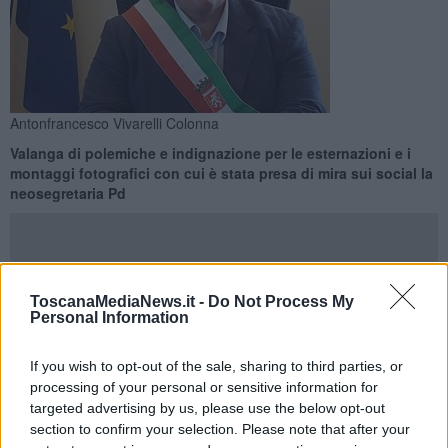
Antonfrancesco Vivarelli Colonna
Valanga di polemiche e indignazione per le esternazioni e i
montaggi fotografici con cui è stata presa di mira sui social la
neosegretaria Pd
ToscanaMediaNews.it -
Do Not Process My
Personal Information
GROSSETO —
Un post su Facebook del sindaco di Grosseto
Antonfrancesco Vivarelli Colonna in cui la neosegretaria Pd Elly
Schlein viene accostata in un montaggio fotografico a immagini di
If you wish to opt-out of the sale, sharing to third parties, or
dromedari e cavalli con tanto di nitrito in sonoro ha suscitato una
processing of your personal or sensitive information for
bufera di condanne e polemiche indignate da parte della politica.
targeted advertising by us, please use the below opt-out
Il post, in seguito rimosso, è comparso sui profili social del primo
section to confirm your selection. Please note that after your