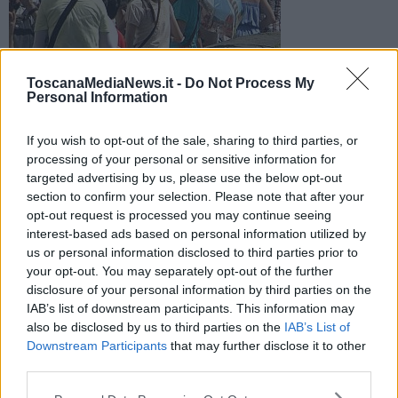
ToscanaMediaNews.it -
Do Not Process My
Personal Information
Oggi allerta per le altissime temperature in diciotto città
italiane, domani si ridurranno a dodici e c'è anche Firenze
If you wish to opt-out of the sale, sharing to third parties, or
processing of your personal or sensitive information for
targeted advertising by us, please use the below opt-out
section to confirm your selection. Please note that after your
opt-out request is processed you may continue seeing
interest-based ads based on personal information utilized by
FIRENZE —
Il ministero della salute conferma l'allerta per il caldo:
us or personal information disclosed to third parties prior to
oggi è valido per diciotto città italiane, domani lo sarà dodici:
your opt-out. You may separately opt-out of the further
Firenze, Bologna, Bolzano, Brescia, Genova, Milano, Perugia,
disclosure of your personal information by third parties on the
Pescara, Torino, Trento, Venezia e Verona.
IAB’s list of downstream participants. This information may
Il livello 3 da bollibo rosso di allerta indica ondata di calore
also be disclosed by us to third parties on the
IAB’s List of
talmente elevate da avere effetti negativi sulla salute anche di
Downstream Participants
that may further disclose it to other
persone sane e attive e non solo sugli anziani, sui bambini e sulle
third parties.
persone affette da malattie croniche.