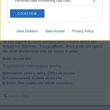
Personal Data Processing Opt Outs
CONFIRM
Data Deletion
Data Access
Privacy Policy
Se vuoi leggere le notizie principali della Toscana iscriviti alla
Newsletter QUInews - ToscanaMedia.
Arriva gratis tutti i giorni
alle 20:00 direttamente nella tua casella di posta.
Basta cliccare
QUI
Ti potrebbe interessare anche:
Incidente, code e caldo, FiPiLi da incubo
Turista trovata in mare senza vita
Caldo, fine Luglio con allerta arancione