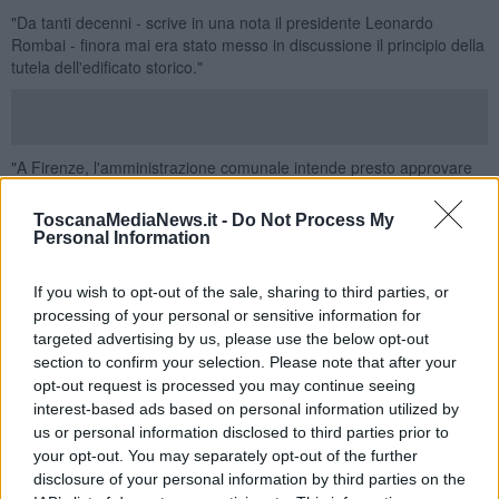
"Da tanti decenni - scrive in una nota il presidente Leonardo
Rombai - finora mai era stato messo in discussione il principio della
tutela dell'edificato storico."
"A Firenze, l'amministrazione comunale intende presto approvare
una variante all'art. 13 del Regolamento Urbanistico decantata,
grottescamente, come strumento innovativo di rigenerazione
ToscanaMediaNews.it -
Do Not Process My
urbana - si legge nella nota di Italia Nostra - Invece la variante
Personal Information
lascerà mani libere alla speculazione immobiliare che, da tempo,
sta trasformando il centro storico da città dei cittadini, con la sua
If you wish to opt-out of the sale, sharing to third parties, or
tradizionale vita produttiva e socio-culturale, in
location
e dormitorio
processing of your personal or sensitive information for
a servizio di un turismo internazionale di massa, sempre più
targeted advertising by us, please use the below opt-out
carente in fatto di motivazioni culturali e sociali specificamente
section to confirm your selection. Please note that after your
riferite alla storia e al presente della città".
opt-out request is processed you may continue seeing
"In macroscopico contrasto e in stridente incompatibilità con lo
interest-based ads based on personal information utilized by
status di patrimonio dell'umanità Unesco, oltre che con le
us or personal information disclosed to third parties prior to
prescrizioni del vigente Codice dei Beni Culturali e del Paesaggio e
your opt-out. You may separately opt-out of the further
con la prassi consolidata, alla scala internazionale, che consacra il
disclosure of your personal information by third parties on the
restauro conservativo come il metodo di intervento più indicato per