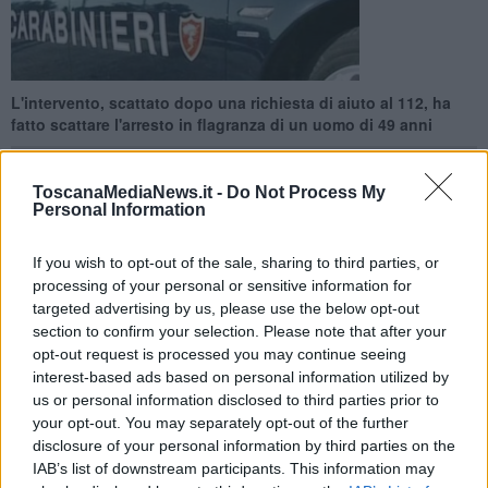
L'intervento, scattato dopo una richiesta di aiuto al 112, ha
fatto scattare l'arresto in flagranza di un uomo di 49 anni
ToscanaMediaNews.it -
Do Not Process My
Personal Information
LIVORNO —
Un uomo di 49 anni è stato arrestato dai carabinieri
If you wish to opt-out of the sale, sharing to third parties, or
con l'accusa di maltrattamenti in famiglia.
processing of your personal or sensitive information for
targeted advertising by us, please use the below opt-out
L'intervento è scattato in seguito ad una segnalazione giunta al 112
section to confirm your selection. Please note that after your
per un'aggressione in abitazione. I carabinieri intervenuti hanno
opt-out request is processed you may continue seeing
trovato sul posto i sanitari del 118, accorsi per prestare soccorso
interest-based ads based on personal information utilized by
ad un pensionato. L'uomo avrebbe riferito di aver subito condotte
us or personal information disclosed to third parties prior to
violente da parte di un familiare convivente, dopo essersi rifiutato di
your opt-out. You may separately opt-out of the further
consegnare dei soldi pretesi da quest'ultimo.
disclosure of your personal information by third parties on the
IAB’s list of downstream participants. This information may