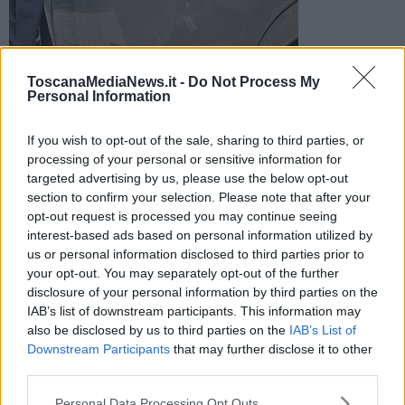
Uno dei vetri laterali del mezzo pubblico è andato in frantumi,
senza conseguenze per i passeggeri a bordo. Polizia
ToscanaMediaNews.it -
Do Not Process My
Personal Information
municipale per i rilievi
If you wish to opt-out of the sale, sharing to third parties, or
processing of your personal or sensitive information for
targeted advertising by us, please use the below opt-out
section to confirm your selection. Please note that after your
LIVORNO —
Incidente nel pomeriggio di oggi in via Magenta dove,
opt-out request is processed you may continue seeing
per cause in corso di accertamento, un bus di linea avrebbe urtato
interest-based ads based on personal information utilized by
un camion dei rifiuti.
us or personal information disclosed to third parties prior to
your opt-out. You may separately opt-out of the further
In seguito al sinistro, uno dei vetri laterali del mezzo di trasporto
disclosure of your personal information by third parties on the
pubblico è andato in frantumi, senza conseguenze per i passeggeri
IAB’s list of downstream participants. This information may
a bordo, tutti illesi.
also be disclosed by us to third parties on the
IAB’s List of
Downstream Participants
that may further disclose it to other
third parties.
Secondo una prima ricostruzione il bus avrebbe urtato lateralmente
Personal Data Processing Opt Outs