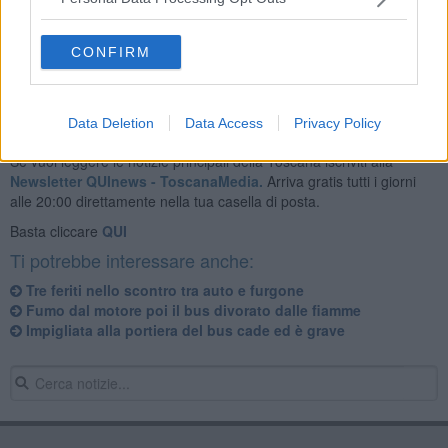
il mezzo adibito alla raccolta differenziata. Sul posto per i rilievi, è
intervenuta la polizia municipale.
CONFIRM
Data Deletion
Data Access
Privacy Policy
Se vuoi leggere le notizie principali della Toscana iscriviti alla
Newsletter QUInews - ToscanaMedia.
Arriva gratis tutti i giorni
alle 20:00 direttamente nella tua casella di posta.
Basta cliccare
QUI
Ti potrebbe interessare anche:
Tre feriti nello scontro tra auto e furgone
Fumo dal motore poi il bus divorato dalle fiamme
Impigliata alla portiera del bus cade ed è grave