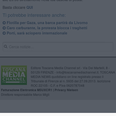
Basta cliccare
QUI
Ti potrebbe interessare anche:
Flotilla per Gaza, una barca partirà da Livorno
Caro carburante, la protesta blocca i traghetti
Porti, sarà sciopero internazionale
Editore Toscana Media Channel srl - Via Dei Martelli, 8 -
50129 FIRENZE - info@toscanamediachannel.it. TOSCANA
MEDIA NEWS quotidiano on line registrato presso il
Tribunale di Firenze al n. 5935 del 27.09.2013. Iscrizione
ROC 22105 - C.F. e P.Iva 0620787048
Fatturazione Elettronica M5UXCR1 |
Privacy Nielsen
Direttore responsabile Marco Migli
Powered by
Aperion.it