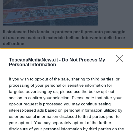
Il sindacato Usb lancia la protesta per il presunto passaggio
di una nave carica di materiale bellico. Intervento delle forze
dell'ordine
ToscanaMediaNews.it -
Do Not Process My
Personal Information
If you wish to opt-out of the sale, sharing to third parties, or
LIVORNO —
Il sindacato annuncia il passaggio di una nave carica
processing of your personal or sensitive information for
di armi ed esplosivi e i manifestanti bloccano l'apertura del ponte
targeted advertising by us, please use the below opt-out
mobile di via Mogadiscio, di fronte al
terminal
di Darsena Toscana.
section to confirm your selection. Please note that after your
È quanto accaduto alle 6 della mattinata di oggi, sabato 18 Aprile,
opt-out request is processed you may continue seeing
quando il
sindacato Usb
ha lanciato la protesta proprio per evitare
il presunto passaggio di
un'imbarcazione che trasporterebbe
interest-based ads based on personal information utilized by
armi statunitensi
.
us or personal information disclosed to third parties prior to
your opt-out. You may separately opt-out of the further
Sui
social
del sindacato sono state riportate anche delle immagini
disclosure of your personal information by third parties on the
relative al presidio. "La nave Freeberg carica di munizioni ed